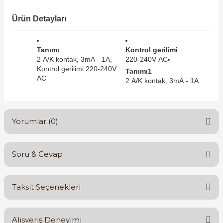
SIMATIC SAFETY
Ürün Detayları
Kaynakları - UPS
SIMATIC TIA PORTAL HMI Yazılımları
re Kesiciler
Tanımı
Kontrol gerilimi
SIMATIC Yazılım Paketleri
2 A/K kontak, 3mA - 1A,
220-240V AC
Kontrol gerilimi 220-240V
Tanımı1
AC
2 A/K kontak, 3mA - 1A
SIMOTION Hareket Kontrol Üniteleri
alterleri
SIRIUS SAFETY
Yorumlar (0)
er Şalterleri
WinCC Unified Runtime Yazılımları
Soru & Cevap
Bu ürüne ilk yorumu siz yapın!
ler
Taksit Seçenekleri
ı
Yorum Yaz
Ürün hakkında henüz soru sorulmamış.
Alışveriş Deneyimi
umuşak Yol Vericiler