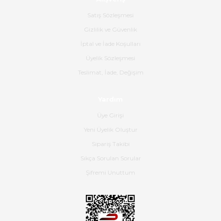
Ürün sorunsuz ulaştı havalı
poşetlerle gönderim yapıyorlar.
Satış Sözleşmesi
Ürünün kodu XDR-240e-24 yeni
ürün geliyor.
Gizlilik ve Güvenlik
İptal ve İade Koşulları
B... K... | 16/06/2026
Üyelik Sözleşmesi
Gerçekten harika ve etkileyici
Teslimat, İade, Değişim
olmuş, tam istediğim gibi. Ayrıca
satış personeline de güzel ve
Yardım
nazik ilgisi için teşekkür ederim.
Üye Girişi
Dima Kulalac | 18/05/2026
Yeni Üyelik Oluştur
Hızlı bir şekilde elimize ulaştı
Sipariş Takibi
güzel paketlenmişti
Sıkça Sorulan Sorular
B... K... | 16/05/2026
Şifremi Unuttum
Ürün iki gün içinde elime
ulaştı.Ürünün paketlenmesi
gayet başarılı hasarsız bir şekilde