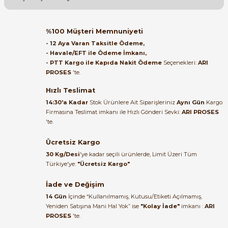
Soru Sor
Orijinal kutusuyla ertesi gün
%100 Müşteri Memnuniyeti
ulaştı elimize. Teşekkürler.
- 12 Aya Varan Taksitle Ödeme,
- Havale/EFT ile Ödeme İmkanı,
B... A... | 27/06/2026
- PTT Kargo ile Kapıda Nakit Ödeme
Seçenekleri:
ARI
e Pako Şalterler
PROSES
'te.
Satıcı ilgili ve çok yardım severdi
bundan mehmet bey ilgi ve
Hızlı Teslimat
alakası için teşekkür ederim
14:30'a Kadar
Stok Ürünlere Ait Siparişleriniz
Aynı Gün
Kargo
Firmasına Teslimat imkanı ile Hızlı Gönderi Sevki:
ARI PROSES
muhammed demirci |
'te.
22/06/2026
Ücretsiz Kargo
Ürün elime eksiksiz ve hasarsız
30 Kg/Desi
'ye kadar seçili ürünlerde, Limit Üzeri Tüm
ulaştı. Paketleme özenliydi,
Türkiye'ye:
"Ücretsiz Kargo"
alışveriş sürecinden memnun
kaldım.
İade ve Değişim
14 Gün
İçinde “Kullanılmamış, Kutusu/Etiketi Açılmamış,
Kemal Toktaş | 20/06/2026
Yeniden Satışına Mani Hal Yok” ise
"Kolay İade"
imkanı :
ARI
PROSES
'te.
Alışveriş süreci de hızlı ve