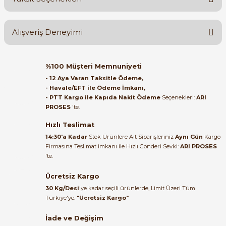
Yorum Yaz
Ürün hakkında henüz soru sorulmamış.
Alışveriş Deneyimi
Soru Sor
Orijinal kutusuyla ertesi gün
%100 Müşteri Memnuniyeti
e Pako Şalterler
ulaştı elimize. Teşekkürler.
- 12 Aya Varan Taksitle Ödeme,
- Havale/EFT ile Ödeme İmkanı,
B... A... | 27/06/2026
- PTT Kargo ile Kapıda Nakit Ödeme
Seçenekleri:
ARI
PROSES
'te.
Satıcı ilgili ve çok yardım severdi
bundan mehmet bey ilgi ve
Hızlı Teslimat
alakası için teşekkür ederim
14:30'a Kadar
Stok Ürünlere Ait Siparişleriniz
Aynı Gün
Kargo
Firmasına Teslimat imkanı ile Hızlı Gönderi Sevki:
ARI PROSES
muhammed demirci |
'te.
22/06/2026
Ücretsiz Kargo
Ürün elime eksiksiz ve hasarsız
30 Kg/Desi
'ye kadar seçili ürünlerde, Limit Üzeri Tüm
ulaştı. Paketleme özenliydi,
Türkiye'ye:
"Ücretsiz Kargo"
alışveriş sürecinden memnun
kaldım.
İade ve Değişim