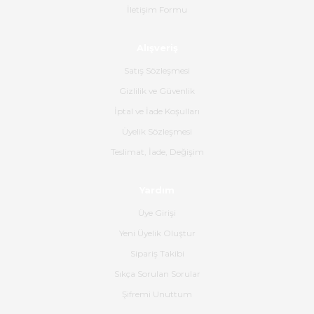
İletişim Formu
Ahmet Çağın | 20/06/2026
Alışveriş
Ürün sorunsuz ulaştı havalı
poşetlerle gönderim yapıyorlar.
Satış Sözleşmesi
Ürünün kodu XDR-240e-24 yeni
ürün geliyor.
Gizlilik ve Güvenlik
İptal ve İade Koşulları
B... K... | 16/06/2026
Üyelik Sözleşmesi
Gerçekten harika ve etkileyici
Teslimat, İade, Değişim
olmuş, tam istediğim gibi. Ayrıca
satış personeline de güzel ve
Yardım
nazik ilgisi için teşekkür ederim.
Üye Girişi
Dima Kulalac | 18/05/2026
Yeni Üyelik Oluştur
Hızlı bir şekilde elimize ulaştı
Sipariş Takibi
güzel paketlenmişti
Sıkça Sorulan Sorular
B... K... | 16/05/2026
Şifremi Unuttum