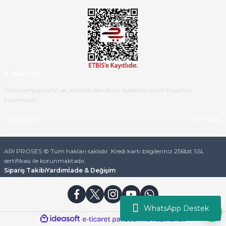
Ürün iki gün içinde elime
ulaştı.Ürünün paketlenmesi
gayet başarılı hasarsız bir şekilde
teslim aldım. Bu konudaki
hassasiyetleri ve Ürünün kalitesi
için teşekkür ederim
E-BÜLTEN
C... K... | 16/05/2026
Özel kampanyalar ve yeniliklerden ilk siz haberdar olun! Fırsatları
kaçırmayın.
Deneyimini Paylaş
Diğer yorumları göster
KAYDOL
ARI PROSES © Tüm hakları saklıdır. Kredi kartı bilgileriniz 256bit SSL
sertifikası ile korunmaktadır.
Sipariş Takibi
Yardım
İade & Değişim
WhatsApp Destek
ideasoft
ile
e-
hazırlandı.