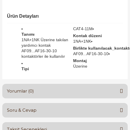
SIMATIC SAFETY
Kaynakları - UPS
Ürün Detayları
SIMATIC TIA PORTAL HMI Yazılımları
re Kesiciler
CAT4-11M
SIMATIC Yazılım Paketleri
Tanımı
Kontak düzeni
1NA+1NK Üzerine takılan
1NA+1NK
yardımcı kontak
SIMOTION Hareket Kontrol Üniteleri
Birlikte kullanılacak_kontaktö
AF09...AF16-30-10
AF09...AF16-30-10
kontaktörler ile kullanılır
alterleri
Montaj
SIRIUS SAFETY
Üzerine
Tipi
er Şalterleri
WinCC Unified Runtime Yazılımları
Yorumlar (0)
ler
Soru & Cevap
ı
Bu ürüne ilk yorumu siz yapın!
umuşak Yol Vericiler
Taksit Seçenekleri