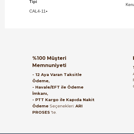
Tipi
Ken
CAL4-11
Orijinal kutusuyla ertesi gün ulaştı elimize.
Teşekkürler.
Ürün hakkında henüz soru s
Bu ürüne ilk yorumu siz
%100 Müşteri
Memnuniyeti
B... A... | 27/06/2026
Yorum Yaz
Soru Sor
- 12 Aya Varan Taksitle
Ödeme,
Satıcı ilgili ve çok yardım severdi bundan
- Havale/EFT ile Ödeme
İmkanı,
mehmet bey ilgi ve alakası için teşekkür
- PTT Kargo ile Kapıda Nakit
ederim
Ödeme
Seçenekleri:
ARI
PROSES
'te.
muhammed demirci | 22/06/2026