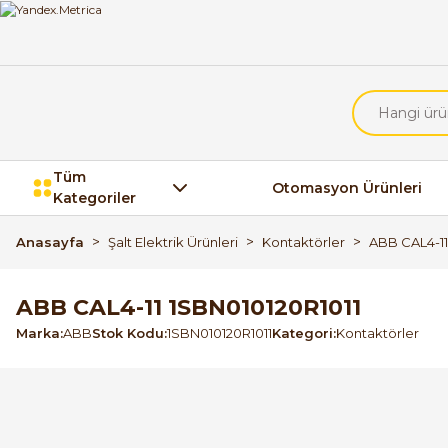
Tüm
Otomasyon Ürünleri
Kategoriler
Anasayfa
Şalt Elektrik Ürünleri
Kontaktörler
ABB CAL4-11
ABB CAL4-11 1SBN010120R1011
Marka
ABB
Stok Kodu
1SBN010120R1011
Kategori
Kontaktörler