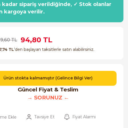
a kadar sipariş verildiğinde, ✓ Stok olanlar
n kargoya verilir.
94,80 TL
89,60 TL
7,74 TL
’den başlayan taksitlerle satın alabilirsiniz.
Ürün stokta kalmamıştır (Gelince Bilgi Ver)
Güncel Fiyat & Teslim
→ SORUNUZ ←
Tavsiye Et
Fiyat Alarmı