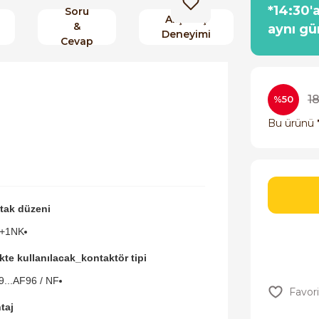
*14:30'
Soru
Alışveriş
&
aynı gü
Deneyimi
Cevap
1
%50
Bu ürünü
tak düzeni
+1NK
ikte kullanılacak_kontaktör tipi
...AF96 / NF
taj