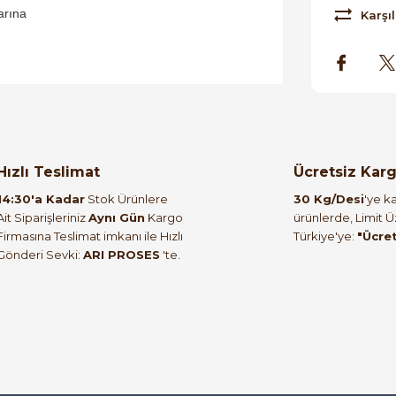
arına
Karşıl
orulmamış.
 yapın!
Hızlı Teslimat
Ücretsiz Kar
14:30'a Kadar
Stok Ürünlere
30 Kg/Desi
'ye ka
Ait Siparişleriniz
Aynı Gün
Kargo
ürünlerde, Limit 
Firmasına Teslimat imkanı ile Hızlı
Türkiye'ye:
"Ücre
Gönderi Sevki:
ARI PROSES
'te.