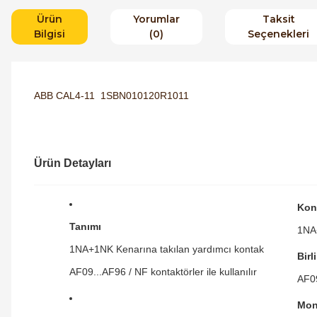
Ürün
Yorumlar
Taksit
Bilgisi
(0)
Seçenekleri
ABB CAL4-11 1SBN010120R1011
Ürün Detayları
Kon
Tanımı
1NA
1NA+1NK Kenarına takılan yardımcı kontak
Birl
AF09...AF96 / NF kontaktörler ile kullanılır
AF09
Mon