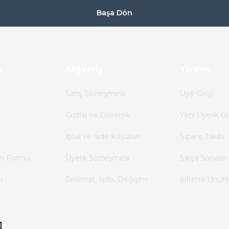
Başa Dön
a
Alışveriş
Yardım
Satış Sözleşmesi
Üye Girişi
Gizlilik ve Güvenlik
Yeni Üyelik Ol
İptal ve İade Koşulları
Sipariş Takibi
im Formu
Üyelik Sözleşmesi
Sıkça Sorulan 
u
Teslimat, İade, Değişim
Şifremi Unut