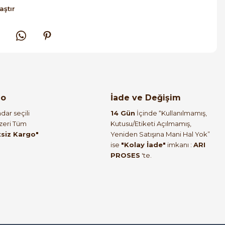
aştır
go
İade ve Değişim
dar seçili
14 Gün
İçinde “Kullanılmamış,
Üzeri Tüm
Kutusu/Etiketi Açılmamış,
tsiz Kargo"
Yeniden Satışına Mani Hal Yok”
ise
"Kolay İade"
imkanı :
ARI
PROSES
'te.