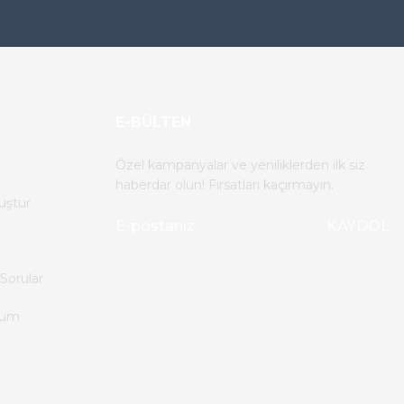
E-BÜLTEN
Özel kampanyalar ve yeniliklerden ilk siz
haberdar olun! Fırsatları kaçırmayın.
uştur
KAYDOL
Sorular
tum