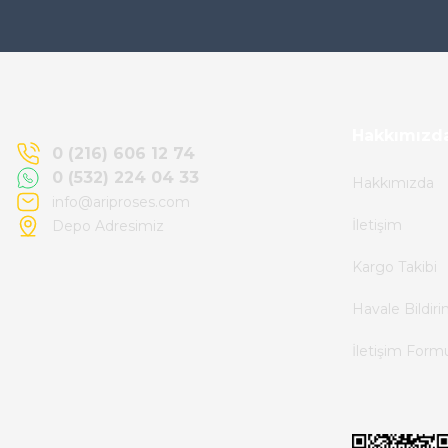
Ürün elime eksiksiz ve hasarsız ulaştı.
Paketleme özenliydi, alışveriş sürecinden
memnun kaldım.
Kemal Toktaş | 20/06/2026
Hakkımızd
0 (216) 606 12 74
0 (532) 224 04 33
Hakkımızda
Alışveriş süreci de hızlı ve problemsiz geçti.
info@ariproses.com
İletişim
Depo Adresimiz
Kemal Toktaş | 20/06/2026
Kargo Takibi
Havale ile odeme yaptim ve tedirgindim ama
Havale Bildir
saticinin sonrasindaki iletisim ve
İletişim Form
bilgilendirmesinden cok memnun kaldim.
Kesinlikle tavsiye ederim.