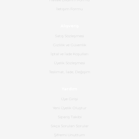
İletişim Formu
Ahmet Çağın | 20/06/2026
Alışveriş
Ürün sorunsuz ulaştı havalı
poşetlerle gönderim yapıyorlar.
Satış Sözleşmesi
Ürünün kodu XDR-240e-24 yeni
ürün geliyor.
Gizlilik ve Güvenlik
İptal ve İade Koşulları
B... K... | 16/06/2026
Üyelik Sözleşmesi
Gerçekten harika ve etkileyici
Teslimat, İade, Değişim
olmuş, tam istediğim gibi. Ayrıca
satış personeline de güzel ve
Yardım
nazik ilgisi için teşekkür ederim.
Üye Girişi
Dima Kulalac | 18/05/2026
Yeni Üyelik Oluştur
Hızlı bir şekilde elimize ulaştı
Sipariş Takibi
güzel paketlenmişti
Sıkça Sorulan Sorular
B... K... | 16/05/2026
Şifremi Unuttum