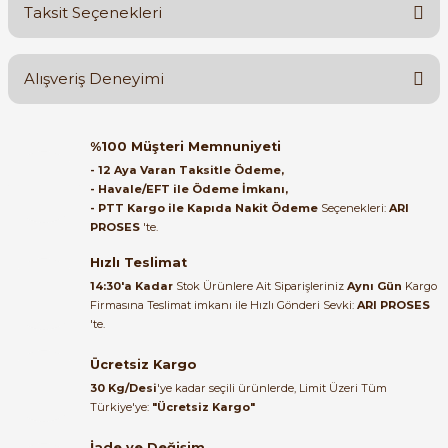
Taksit Seçenekleri
Yorum Yaz
Ürün hakkında henüz soru sorulmamış.
Alışveriş Deneyimi
Soru Sor
Orijinal kutusuyla ertesi gün
e Pako Şalterler
%100 Müşteri Memnuniyeti
ulaştı elimize. Teşekkürler.
- 12 Aya Varan Taksitle Ödeme,
- Havale/EFT ile Ödeme İmkanı,
B... A... | 27/06/2026
- PTT Kargo ile Kapıda Nakit Ödeme
Seçenekleri:
ARI
PROSES
'te.
Satıcı ilgili ve çok yardım severdi
bundan mehmet bey ilgi ve
Hızlı Teslimat
alakası için teşekkür ederim
14:30'a Kadar
Stok Ürünlere Ait Siparişleriniz
Aynı Gün
Kargo
Firmasına Teslimat imkanı ile Hızlı Gönderi Sevki:
ARI PROSES
muhammed demirci |
'te.
22/06/2026
Ücretsiz Kargo
Ürün elime eksiksiz ve hasarsız
30 Kg/Desi
'ye kadar seçili ürünlerde, Limit Üzeri Tüm
ulaştı. Paketleme özenliydi,
Türkiye'ye:
"Ücretsiz Kargo"
alışveriş sürecinden memnun
kaldım.
İade ve Değişim