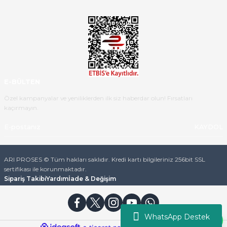
Ürün iki gün içinde elime
ulaştı.Ürünün paketlenmesi
gayet başarılı hasarsız bir şekilde
teslim aldım. Bu konudaki
hassasiyetleri ve Ürünün kalitesi
için teşekkür ederim
E-BÜLTEN
C... K... | 16/05/2026
Özel kampanyalar ve yeniliklerden ilk siz haberdar olun! Fırsatları
kaçırmayın.
Deneyimini Paylaş
Diğer yorumları göster
KAYDOL
ARI PROSES © Tüm hakları saklıdır. Kredi kartı bilgileriniz 256bit SSL
sertifikası ile korunmaktadır.
Sipariş Takibi
Yardım
İade & Değişim
WhatsApp Destek
ideasoft
ile