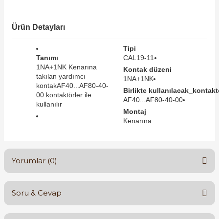
SIMATIC SAFETY
Kaynakları - UPS
Ürün Detayları
SIMATIC TIA PORTAL HMI Yazılımları
re Kesiciler
Tipi
SIMATIC Yazılım Paketleri
Tanımı
CAL19-11
1NA+1NK Kenarına
Kontak düzeni
takılan yardımcı
1NA+1NK
SIMOTION Hareket Kontrol Üniteleri
kontakAF40...AF80-40-
Birlikte kullanılacak_kontaktö
00 kontaktörler ile
alterleri
AF40...AF80-40-00
SIRIUS SAFETY
kullanılır
Montaj
er Şalterleri
Kenarına
WinCC Unified Runtime Yazılımları
Yorumlar (0)
ler
ı
Soru & Cevap
Bu ürüne ilk yorumu siz yapın!
umuşak Yol Vericiler