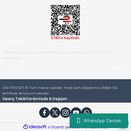
Ürün iki gün içinde elime
ulaştı.Ürünün paketlenmesi
gayet başarılı hasarsız bir şekilde
teslim aldım. Bu konudaki
hassasiyetleri ve Ürünün kalitesi
için teşekkür ederim
E-BÜLTEN
C... K... | 16/05/2026
Özel kampanyalar ve yeniliklerden ilk siz haberdar olun! Fırsatları
kaçırmayın.
Deneyimini Paylaş
Diğer yorumları göster
KAYDOL
ARI PROSES © Tüm hakları saklıdır. Kredi kartı bilgileriniz 256bit SSL
sertifikası ile korunmaktadır.
Sipariş Takibi
Yardım
İade & Değişim
WhatsApp Destek
ideasoft
ile
e-
hazırlandı.