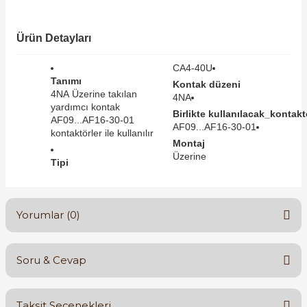
SIMATIC SAFETY
Kaynakları - UPS
Ürün Detayları
SIMATIC TIA PORTAL HMI Yazılımları
re Kesiciler
CA4-40U
SIMATIC Yazılım Paketleri
Tanımı
Kontak düzeni
4NA Üzerine takılan
4NA
yardımcı kontak
SIMOTION Hareket Kontrol Üniteleri
Birlikte kullanılacak_kontaktö
AF09...AF16-30-01
AF09...AF16-30-01
kontaktörler ile kullanılır
alterleri
Montaj
SIRIUS SAFETY
Üzerine
Tipi
er Şalterleri
WinCC Unified Runtime Yazılımları
Yorumlar (0)
ler
Soru & Cevap
ı
Bu ürüne ilk yorumu siz yapın!
umuşak Yol Vericiler
Taksit Seçenekleri