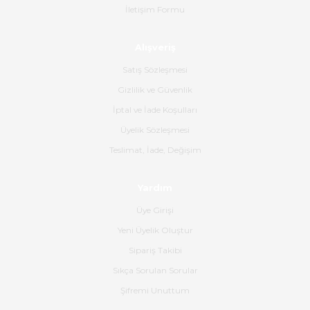
İletişim Formu
Ahmet Çağın | 20/06/2026
Alışveriş
Ürün sorunsuz ulaştı havalı
poşetlerle gönderim yapıyorlar.
Satış Sözleşmesi
Ürünün kodu XDR-240e-24 yeni
ürün geliyor.
Gizlilik ve Güvenlik
İptal ve İade Koşulları
B... K... | 16/06/2026
Üyelik Sözleşmesi
Gerçekten harika ve etkileyici
Teslimat, İade, Değişim
olmuş, tam istediğim gibi. Ayrıca
satış personeline de güzel ve
Yardım
nazik ilgisi için teşekkür ederim.
Üye Girişi
Dima Kulalac | 18/05/2026
Yeni Üyelik Oluştur
Hızlı bir şekilde elimize ulaştı
Sipariş Takibi
güzel paketlenmişti
Sıkça Sorulan Sorular
B... K... | 16/05/2026
Şifremi Unuttum