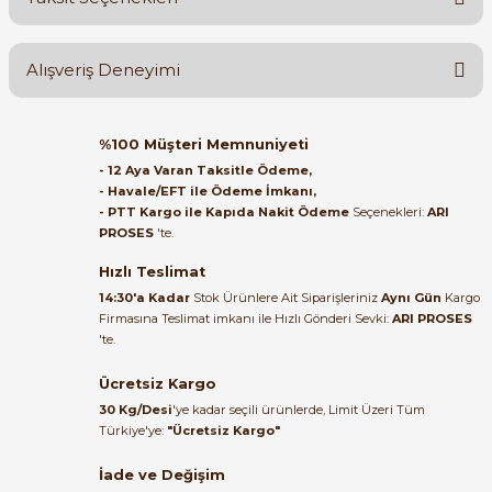
Yorum Yaz
Ürün hakkında henüz soru sorulmamış.
Alışveriş Deneyimi
Soru Sor
Orijinal kutusuyla ertesi gün
%100 Müşteri Memnuniyeti
e Pako Şalterler
ulaştı elimize. Teşekkürler.
- 12 Aya Varan Taksitle Ödeme,
- Havale/EFT ile Ödeme İmkanı,
B... A... | 27/06/2026
- PTT Kargo ile Kapıda Nakit Ödeme
Seçenekleri:
ARI
PROSES
'te.
Satıcı ilgili ve çok yardım severdi
bundan mehmet bey ilgi ve
Hızlı Teslimat
alakası için teşekkür ederim
14:30'a Kadar
Stok Ürünlere Ait Siparişleriniz
Aynı Gün
Kargo
Firmasına Teslimat imkanı ile Hızlı Gönderi Sevki:
ARI PROSES
muhammed demirci |
'te.
22/06/2026
Ücretsiz Kargo
Ürün elime eksiksiz ve hasarsız
30 Kg/Desi
'ye kadar seçili ürünlerde, Limit Üzeri Tüm
ulaştı. Paketleme özenliydi,
Türkiye'ye:
"Ücretsiz Kargo"
alışveriş sürecinden memnun
kaldım.
İade ve Değişim