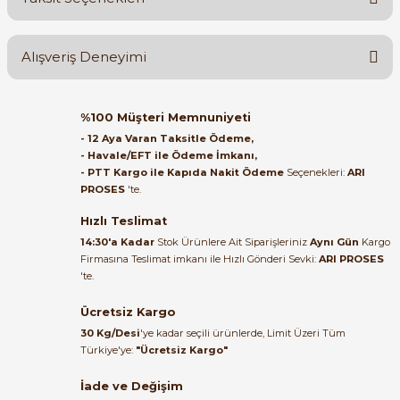
Yorum Yaz
Ürün hakkında henüz soru sorulmamış.
Alışveriş Deneyimi
Soru Sor
Orijinal kutusuyla ertesi gün
%100 Müşteri Memnuniyeti
e Pako Şalterler
ulaştı elimize. Teşekkürler.
- 12 Aya Varan Taksitle Ödeme,
- Havale/EFT ile Ödeme İmkanı,
B... A... | 27/06/2026
- PTT Kargo ile Kapıda Nakit Ödeme
Seçenekleri:
ARI
PROSES
'te.
Satıcı ilgili ve çok yardım severdi
bundan mehmet bey ilgi ve
Hızlı Teslimat
alakası için teşekkür ederim
14:30'a Kadar
Stok Ürünlere Ait Siparişleriniz
Aynı Gün
Kargo
Firmasına Teslimat imkanı ile Hızlı Gönderi Sevki:
ARI PROSES
muhammed demirci |
'te.
22/06/2026
Ücretsiz Kargo
Ürün elime eksiksiz ve hasarsız
30 Kg/Desi
'ye kadar seçili ürünlerde, Limit Üzeri Tüm
ulaştı. Paketleme özenliydi,
Türkiye'ye:
"Ücretsiz Kargo"
alışveriş sürecinden memnun
kaldım.
İade ve Değişim