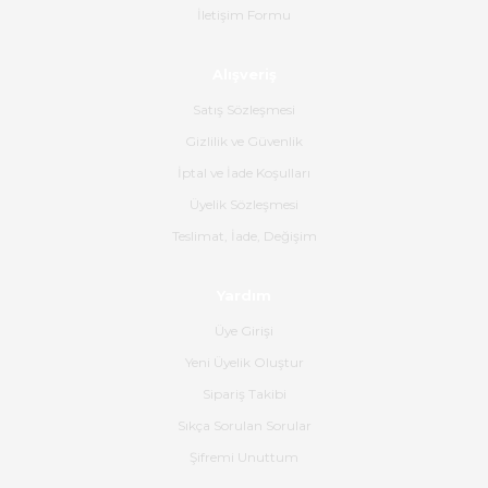
İletişim Formu
Ahmet Çağın | 20/06/2026
Alışveriş
Ürün sorunsuz ulaştı havalı
poşetlerle gönderim yapıyorlar.
Satış Sözleşmesi
Ürünün kodu XDR-240e-24 yeni
ürün geliyor.
Gizlilik ve Güvenlik
İptal ve İade Koşulları
B... K... | 16/06/2026
Üyelik Sözleşmesi
Gerçekten harika ve etkileyici
Teslimat, İade, Değişim
olmuş, tam istediğim gibi. Ayrıca
satış personeline de güzel ve
Yardım
nazik ilgisi için teşekkür ederim.
Üye Girişi
Dima Kulalac | 18/05/2026
Yeni Üyelik Oluştur
Hızlı bir şekilde elimize ulaştı
Sipariş Takibi
güzel paketlenmişti
Sıkça Sorulan Sorular
B... K... | 16/05/2026
Şifremi Unuttum