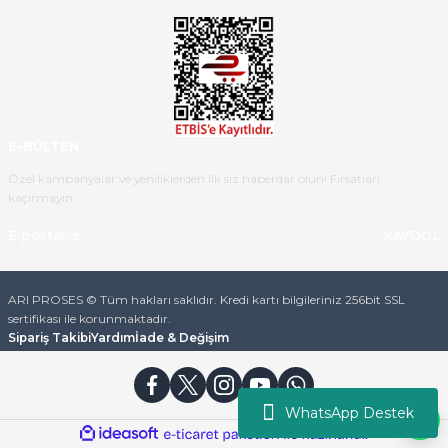
Ürün iki gün içinde elime
ulaştı.Ürünün paketlenmesi
gayet başarılı hasarsız bir şekilde
teslim aldım. Bu konudaki
hassasiyetleri ve Ürünün kalitesi
için teşekkür ederim
E-BÜLTEN
C... K... | 16/05/2026
Özel kampanyalar ve yeniliklerden ilk siz haberdar olun! Fırsatları
kaçırmayın.
Deneyimini Paylaş
Diğer yorumları göster
KAYDOL
ARI PROSES © Tüm hakları saklıdır. Kredi kartı bilgileriniz 256bit SSL
sertifikası ile korunmaktadır.
Sipariş Takibi
Yardım
İade & Değişim
WhatsApp Destek
ideasoft
ile
e-
hazırlandı.