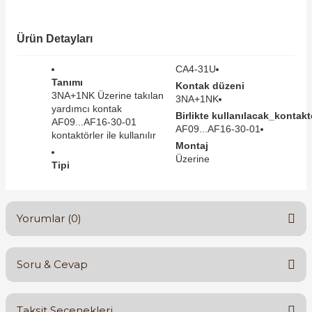
SIMATIC SAFETY
Kaynakları - UPS
Ürün Detayları
SIMATIC TIA PORTAL HMI Yazılımları
re Kesiciler
CA4-31U
SIMATIC Yazılım Paketleri
Tanımı
Kontak düzeni
3NA+1NK Üzerine takılan
3NA+1NK
yardımcı kontak
SIMOTION Hareket Kontrol Üniteleri
Birlikte kullanılacak_kontaktö
AF09...AF16-30-01
AF09...AF16-30-01
kontaktörler ile kullanılır
alterleri
Montaj
SIRIUS SAFETY
Üzerine
Tipi
er Şalterleri
WinCC Unified Runtime Yazılımları
Yorumlar (0)
ler
Soru & Cevap
ı
Bu ürüne ilk yorumu siz yapın!
umuşak Yol Vericiler
Taksit Seçenekleri