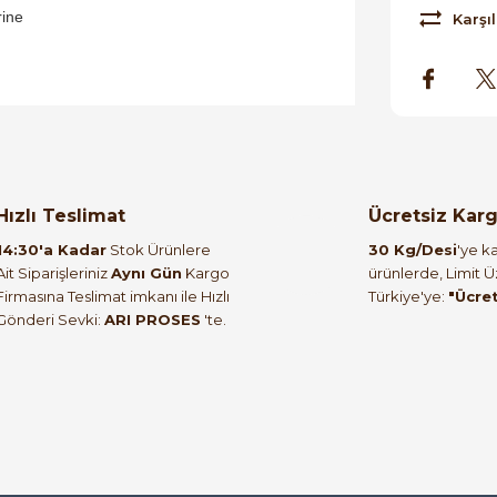
ine
Karşıl
orulmamış.
 yapın!
Hızlı Teslimat
Ücretsiz Kar
14:30'a Kadar
Stok Ürünlere
30 Kg/Desi
'ye ka
Ait Siparişleriniz
Aynı Gün
Kargo
ürünlerde, Limit 
Firmasına Teslimat imkanı ile Hızlı
Türkiye'ye:
"Ücre
Gönderi Sevki:
ARI PROSES
'te.