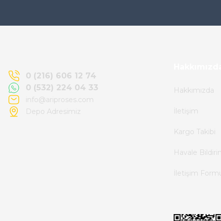
Ürün elime eksiksiz ve hasarsız ulaştı.
Paketleme özenliydi, alışveriş sürecinden
memnun kaldım.
Kemal Toktaş | 20/06/2026
Hakkımızd
0 (216) 606 12 74
0 (532) 224 04 33
Hakkımızda
Alışveriş süreci de hızlı ve problemsiz geçti.
info@ariproses.com
İletişim
Depo Adresimiz
Kemal Toktaş | 20/06/2026
Kargo Takibi
Havale ile odeme yaptim ve tedirgindim ama
Havale Bildir
saticinin sonrasindaki iletisim ve
İletişim Form
bilgilendirmesinden cok memnun kaldim.
Kesinlikle tavsiye ederim.