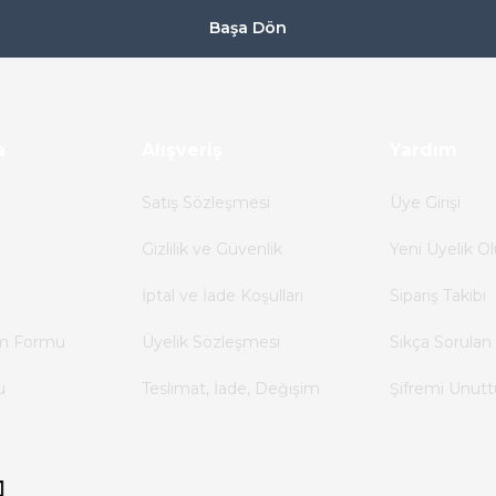
Başa Dön
a
Alışveriş
Yardım
Satış Sözleşmesi
Üye Girişi
Gizlilik ve Güvenlik
Yeni Üyelik Ol
İptal ve İade Koşulları
Sipariş Takibi
im Formu
Üyelik Sözleşmesi
Sıkça Sorulan 
u
Teslimat, İade, Değişim
Şifremi Unut