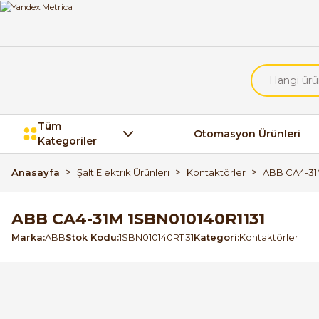
Tüm
Otomasyon Ürünleri
Kategoriler
Anasayfa
Şalt Elektrik Ürünleri
Kontaktörler
ABB CA4-31
ABB CA4-31M 1SBN010140R1131
Marka
ABB
Stok Kodu
1SBN010140R1131
Kategori
Kontaktörler