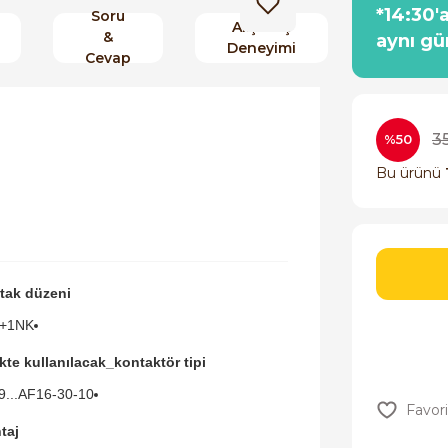
*14:30'
Soru
Alışveriş
&
aynı gü
Deneyimi
Cevap
3
%50
Bu ürünü
tak düzeni
+1NK
ikte kullanılacak_kontaktör tipi
9...AF16-30-10
taj