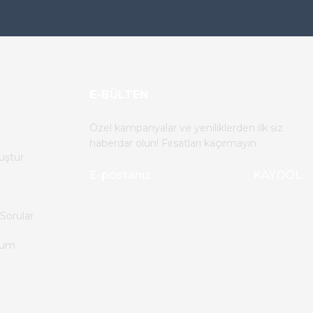
E-BÜLTEN
Özel kampanyalar ve yeniliklerden ilk siz
haberdar olun! Fırsatları kaçırmayın.
uştur
KAYDOL
Sorular
tum