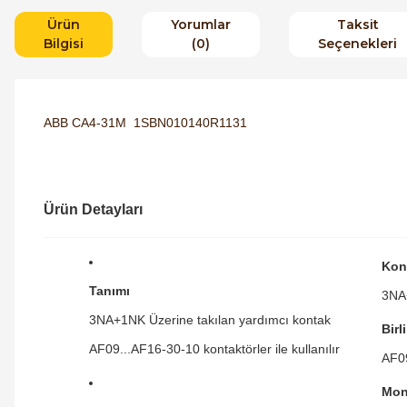
Ürün
Yorumlar
Taksit
Bilgisi
(0)
Seçenekleri
ABB CA4-31M 1SBN010140R1131
Ürün Detayları
Kon
Tanımı
3NA
3NA+1NK Üzerine takılan yardımcı kontak
Birl
AF09...AF16-30-10 kontaktörler ile kullanılır
AF0
Mon