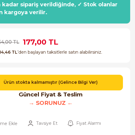
a kadar sipariş verildiğinde, ✓ Stok olanlar
n kargoya verilir.
177,00 TL
54,00 TL
14,46 TL
’den başlayan taksitlerle satın alabilirsiniz.
Ürün stokta kalmamıştır (Gelince Bilgi Ver)
Güncel Fiyat & Teslim
→ SORUNUZ ←
Tavsiye Et
Fiyat Alarmı