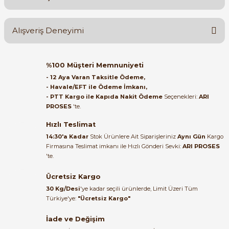
Yorum Yaz
Ürün hakkında henüz soru sorulmamış.
Alışveriş Deneyimi
Soru Sor
Orijinal kutusuyla ertesi gün
%100 Müşteri Memnuniyeti
ulaştı elimize. Teşekkürler.
e Pako Şalterler
- 12 Aya Varan Taksitle Ödeme,
- Havale/EFT ile Ödeme İmkanı,
B... A... | 27/06/2026
- PTT Kargo ile Kapıda Nakit Ödeme
Seçenekleri:
ARI
PROSES
'te.
Satıcı ilgili ve çok yardım severdi
bundan mehmet bey ilgi ve
Hızlı Teslimat
alakası için teşekkür ederim
14:30'a Kadar
Stok Ürünlere Ait Siparişleriniz
Aynı Gün
Kargo
Firmasına Teslimat imkanı ile Hızlı Gönderi Sevki:
ARI PROSES
muhammed demirci |
'te.
22/06/2026
Ücretsiz Kargo
Ürün elime eksiksiz ve hasarsız
30 Kg/Desi
'ye kadar seçili ürünlerde, Limit Üzeri Tüm
ulaştı. Paketleme özenliydi,
Türkiye'ye:
"Ücretsiz Kargo"
alışveriş sürecinden memnun
kaldım.
İade ve Değişim