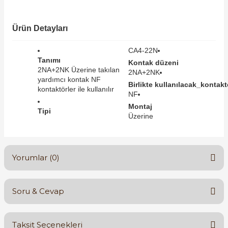
SIMATIC SAFETY
Kaynakları - UPS
Ürün Detayları
SIMATIC TIA PORTAL HMI Yazılımları
re Kesiciler
CA4-22N
SIMATIC Yazılım Paketleri
Tanımı
Kontak düzeni
2NA+2NK Üzerine takılan
2NA+2NK
yardımcı kontak NF
SIMOTION Hareket Kontrol Üniteleri
Birlikte kullanılacak_kontaktö
kontaktörler ile kullanılır
NF
alterleri
Montaj
SIRIUS SAFETY
Tipi
Üzerine
er Şalterleri
WinCC Unified Runtime Yazılımları
Yorumlar (0)
ler
Soru & Cevap
ı
Bu ürüne ilk yorumu siz yapın!
Taksit Seçenekleri
umuşak Yol Vericiler