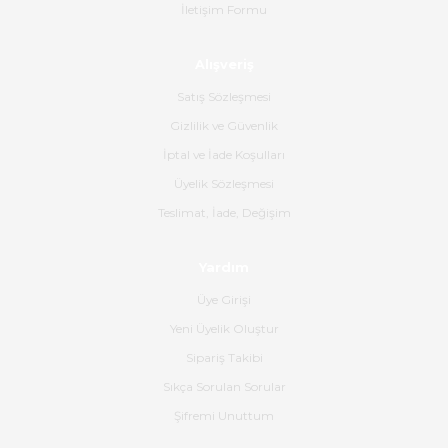
İletişim Formu
Ahmet Çağın | 20/06/2026
Alışveriş
Ürün sorunsuz ulaştı havalı
poşetlerle gönderim yapıyorlar.
Satış Sözleşmesi
Ürünün kodu XDR-240e-24 yeni
ürün geliyor.
Gizlilik ve Güvenlik
İptal ve İade Koşulları
B... K... | 16/06/2026
Üyelik Sözleşmesi
Gerçekten harika ve etkileyici
Teslimat, İade, Değişim
olmuş, tam istediğim gibi. Ayrıca
satış personeline de güzel ve
Yardım
nazik ilgisi için teşekkür ederim.
Üye Girişi
Dima Kulalac | 18/05/2026
Yeni Üyelik Oluştur
Hızlı bir şekilde elimize ulaştı
Sipariş Takibi
güzel paketlenmişti
Sıkça Sorulan Sorular
B... K... | 16/05/2026
Şifremi Unuttum