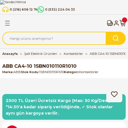
Geri Dön
Geri Dön
Geri Dön
Geri Dön
0 (216) 606 12 74
0 (532) 224 04 33
strümanı
 Cihazları
k Ürünleri
Flowmetre Debimetre
Manometreler
Termometreler
ABB Motor Sürücüleri
SIEMENS Motor Sürücüleri
INVT Motor Sürücüleri
HNC Motor Sürücüleri
Shihlin Motor Sürücüleri
Schneider Motor Sürücüler
Otomatik Sigortalar
Astronomik Zaman Rölesi
Aydınlatma
Güç Kaynakları (Power Supp
KABLO
Pano
Otomasyon Ürünleri
tteri
ücüleri
alar
nleri
Coriolis Mass Flowmeter | Kütlesel Debi
Gliserinli Manometreler
Alttan Bağlantılı Termometreler
ACH580
Simatic Micro Drive
INVT GD28
HNC Electric HV100 Serisi
Shihlin SL3 Serisi Motor Sürücüleri
Schneider Altivar 310 Serisi
B Tipi Otomatik Sigortalar
Zaman Rölesi
Led Trafoları
DC-DC Converter / Çevirici
KUMANDA KABLOLARI
El Aletleri
Endüstriyel Sensörler
imetre
 Sürücüleri
ay Klemensler (Fuse Terminal Blocks)
Elektro Manyetik Debimetre
Kuru Tip Standart Manometreler
Arkadan Çıkışlı Termometreler
ACS355
Sinamics G120 Fan, Pompa ve Kompres
INVT GD27
Shihlin SC3 Serisi Motor Sürücüleri
C Tipi Otomatik Sigortalar
PVC İzoleli Çok Damarlı Bakır Kablolar 
Sarf Malzemeler
SIMATIC S7-1200 G2 (Yeni Nesil PLC Seris
Anasayfa
Şalt Elektrik Ürünleri
Kontaktörler
ABB CA4-10 1SBN010110R
Uygulamaları İçin Sürücüler
H05VV-F, TTR
iye
ücüleri
 DIN Ray Klemensler (PUSH-IN / PUSH-
Thermal Mass Flowmeter | Termal Kütl
Paslanmaz Manometreler (Komple Pas
ACS380
INVT GD200A
Sıva Altı Sigorta Kutuları - Panoları
Endüstriyel ETHERNET Switch
ABB CA4-10 1SBN010110R1010
Çözümleri
Sinamics G120 Hız Kontrol Cihazları
PVC İzoleli Kablolar - H05V-K, H07V-K 
Marka
ABB
Stok Kodu
1SBN010110R1010
Kategori
Kontaktörler
(VDE)
ücüleri
ACQ580
INVT GD300-21
HMI
esiciler
Sinamics G120C Kompakt Hız Kontrol Ci
PVC İzoleli Kablolar - H07V-U, H07V-R (
(VDE)
ücüleri
ACS150
GD10
LOGO! Lojik Modülleri
man Rölesi
Sinamics G120X Kompakt Hız Kontrol Ci
2500 TL Üzeri Ücretsiz Kargo (Max: 30 Kg/Desi)
Sinyal Kabloları
*14:30'a kadar sipariş verildiğinde, ✓ Stok olanlar
 Göstergesi / ByPass Level Gauge
Sürücüleri
ACS180 Makine Sürücüleri
GD350A
SIMATIC Endüstriyel Bilgisayarlar ve Mo
Sinamics G130
aynı gün kargoya verilir.
r Sürücüleri
ACS310
INVT GD20
SIMATIC Endüstriyel Box PC'ler
Sinamics S110 ve S120 Kompakt Sürücü 