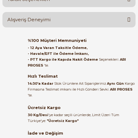
Yorum Yaz
Ürün hakkında henüz soru sorulmamış.
Alışveriş Deneyimi
Soru Sor
Orijinal kutusuyla ertesi gün
%100 Müşteri Memnuniyeti
e Pako Şalterler
ulaştı elimize. Teşekkürler.
- 12 Aya Varan Taksitle Ödeme,
- Havale/EFT ile Ödeme İmkanı,
B... A... | 27/06/2026
- PTT Kargo ile Kapıda Nakit Ödeme
Seçenekleri:
ARI
PROSES
'te.
Satıcı ilgili ve çok yardım severdi
bundan mehmet bey ilgi ve
Hızlı Teslimat
alakası için teşekkür ederim
14:30'a Kadar
Stok Ürünlere Ait Siparişleriniz
Aynı Gün
Kargo
Firmasına Teslimat imkanı ile Hızlı Gönderi Sevki:
ARI PROSES
muhammed demirci |
'te.
22/06/2026
Ücretsiz Kargo
Ürün elime eksiksiz ve hasarsız
30 Kg/Desi
'ye kadar seçili ürünlerde, Limit Üzeri Tüm
ulaştı. Paketleme özenliydi,
Türkiye'ye:
"Ücretsiz Kargo"
alışveriş sürecinden memnun
kaldım.
İade ve Değişim