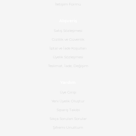
İletişim Formu
Ahmet Çağın | 20/06/2026
Alışveriş
Ürün sorunsuz ulaştı havalı
poşetlerle gönderim yapıyorlar.
Satış Sözleşmesi
Ürünün kodu XDR-240e-24 yeni
ürün geliyor.
Gizlilik ve Güvenlik
İptal ve İade Koşulları
B... K... | 16/06/2026
Üyelik Sözleşmesi
Gerçekten harika ve etkileyici
Teslimat, İade, Değişim
olmuş, tam istediğim gibi. Ayrıca
satış personeline de güzel ve
Yardım
nazik ilgisi için teşekkür ederim.
Üye Girişi
Dima Kulalac | 18/05/2026
Yeni Üyelik Oluştur
Hızlı bir şekilde elimize ulaştı
Sipariş Takibi
güzel paketlenmişti
Sıkça Sorulan Sorular
B... K... | 16/05/2026
Şifremi Unuttum