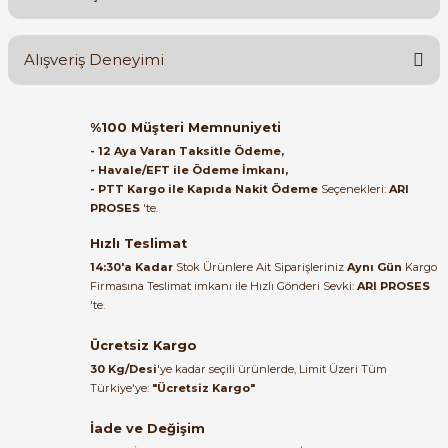
Yorum Yaz
Ürün hakkında henüz soru sorulmamış.
Alışveriş Deneyimi
Soru Sor
Orijinal kutusuyla ertesi gün
%100 Müşteri Memnuniyeti
ulaştı elimize. Teşekkürler.
e Pako Şalterler
- 12 Aya Varan Taksitle Ödeme,
- Havale/EFT ile Ödeme İmkanı,
B... A... | 27/06/2026
- PTT Kargo ile Kapıda Nakit Ödeme
Seçenekleri:
ARI
PROSES
'te.
Satıcı ilgili ve çok yardım severdi
bundan mehmet bey ilgi ve
Hızlı Teslimat
alakası için teşekkür ederim
14:30'a Kadar
Stok Ürünlere Ait Siparişleriniz
Aynı Gün
Kargo
Firmasına Teslimat imkanı ile Hızlı Gönderi Sevki:
ARI PROSES
muhammed demirci |
'te.
22/06/2026
Ücretsiz Kargo
Ürün elime eksiksiz ve hasarsız
30 Kg/Desi
'ye kadar seçili ürünlerde, Limit Üzeri Tüm
ulaştı. Paketleme özenliydi,
Türkiye'ye:
"Ücretsiz Kargo"
alışveriş sürecinden memnun
kaldım.
İade ve Değişim