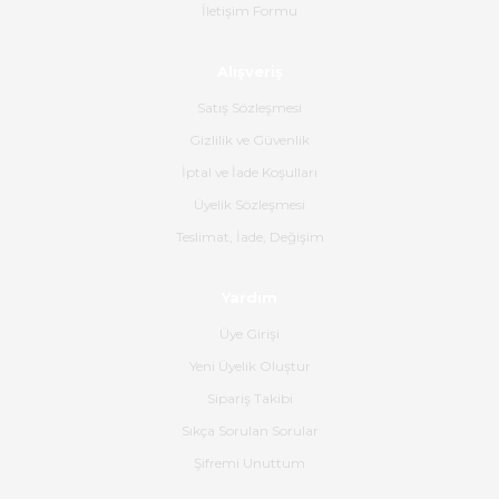
İletişim Formu
Ahmet Çağın | 20/06/2026
Alışveriş
Ürün sorunsuz ulaştı havalı
poşetlerle gönderim yapıyorlar.
Satış Sözleşmesi
Ürünün kodu XDR-240e-24 yeni
ürün geliyor.
Gizlilik ve Güvenlik
İptal ve İade Koşulları
B... K... | 16/06/2026
Üyelik Sözleşmesi
Gerçekten harika ve etkileyici
Teslimat, İade, Değişim
olmuş, tam istediğim gibi. Ayrıca
satış personeline de güzel ve
Yardım
nazik ilgisi için teşekkür ederim.
Üye Girişi
Dima Kulalac | 18/05/2026
Yeni Üyelik Oluştur
Hızlı bir şekilde elimize ulaştı
Sipariş Takibi
güzel paketlenmişti
Sıkça Sorulan Sorular
B... K... | 16/05/2026
Şifremi Unuttum