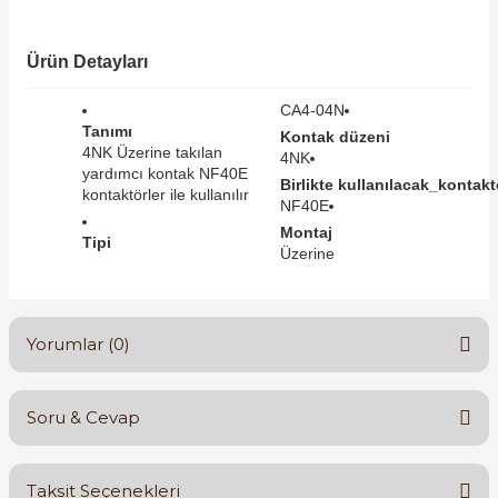
SIMATIC SAFETY
Kaynakları - UPS
Ürün Detayları
SIMATIC TIA PORTAL HMI Yazılımları
re Kesiciler
CA4-04N
SIMATIC Yazılım Paketleri
Tanımı
Kontak düzeni
4NK Üzerine takılan
4NK
yardımcı kontak NF40E
SIMOTION Hareket Kontrol Üniteleri
Birlikte kullanılacak_kontaktö
kontaktörler ile kullanılır
NF40E
alterleri
Montaj
SIRIUS SAFETY
Tipi
Üzerine
er Şalterleri
WinCC Unified Runtime Yazılımları
Yorumlar (0)
ler
Soru & Cevap
ı
Bu ürüne ilk yorumu siz yapın!
Taksit Seçenekleri
umuşak Yol Vericiler