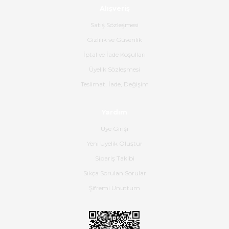
Alışveriş
Ürün sorunsuz ulaştı havalı
poşetlerle gönderim yapıyorlar.
Satış Sözleşmesi
Ürünün kodu XDR-240e-24 yeni
ürün geliyor.
Gizlilik ve Güvenlik
İptal ve İade Koşulları
B... K... | 16/06/2026
Üyelik Sözleşmesi
Gerçekten harika ve etkileyici
Teslimat, İade, Değişim
olmuş, tam istediğim gibi. Ayrıca
satış personeline de güzel ve
Yardım
nazik ilgisi için teşekkür ederim.
Üye Girişi
Dima Kulalac | 18/05/2026
Yeni Üyelik Oluştur
Hızlı bir şekilde elimize ulaştı
Sipariş Takibi
güzel paketlenmişti
Sıkça Sorulan Sorular
B... K... | 16/05/2026
Şifremi Unuttum
Ürün iki gün içinde elime
ulaştı.Ürünün paketlenmesi