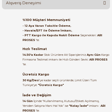
Alışveriş Deneyimi
Soru Sor
Orijinal kutusuyla ertesi gün
%100 Müşteri Memnuniyeti
ulaştı elimize. Teşekkürler.
- 12 Aya Varan Taksitle Ödeme,
- Havale/EFT ile Ödeme İmkanı,
B... A... | 27/06/2026
e Pako Şalterler
- PTT Kargo ile Kapıda Nakit Ödeme
Seçenekleri:
ARI
PROSES
'te.
Satıcı ilgili ve çok yardım severdi
bundan mehmet bey ilgi ve
Hızlı Teslimat
alakası için teşekkür ederim
14:30'a Kadar
Stok Ürünlere Ait Siparişleriniz
Aynı Gün
Kargo
Firmasına Teslimat imkanı ile Hızlı Gönderi Sevki:
ARI PROSES
muhammed demirci |
'te.
22/06/2026
Ücretsiz Kargo
Ürün elime eksiksiz ve hasarsız
30 Kg/Desi
'ye kadar seçili ürünlerde, Limit Üzeri Tüm
ulaştı. Paketleme özenliydi,
Türkiye'ye:
"Ücretsiz Kargo"
alışveriş sürecinden memnun
kaldım.
İade ve Değişim
14 Gün
İçinde “Kullanılmamış, Kutusu/Etiketi Açılmamış,
Kemal Toktaş | 20/06/2026
Yeniden Satışına Mani Hal Yok” ise
"Kolay İade"
imkanı :
ARI
PROSES
'te.