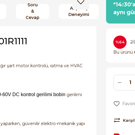
*14:30'
Soru
Alışveriş
&
aynı gü
Deneyimi
Cevap
1R1111
2
%64
Bu ürünü
ağır şart motor kontrolü, ısıtma ve HVAC
0-60V DC kontrol gerilimi
bobin
gerilimi
Karşıl
 yaparken, güvenilir elektro-mekanik yapı