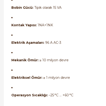
Bobin Gücü:
Tipik olarak 15 VA
Kontak Yapısı:
1NA+1NK
Elektrik Aşamaları:
96 A AC-3
Mekanik Ömür:
≥ 10 milyon devre
Elektriksel Ömür:
≥ 1 milyon devre
Operasyon Sıcaklığı:
–25 °C … +60 °C