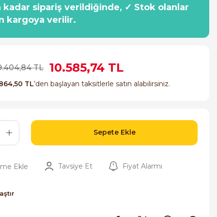
a kadar sipariş verildiğinde, ✓ Stok olanlar
n kargoya verilir.
10.585,74 TL
9.404,84 TL
864,50 TL
’den başlayan taksitlerle satın alabilirsiniz.
Sepete Ekle
Tavsiye Et
Fiyat Alarmı
aştır