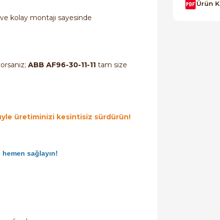
Ürün 
 ve kolay montajı sayesinde
yorsanız;
ABB AF96-30-11-11
tam size
yle üretiminizi kesintisiz sürdürün!
ü hemen sağlayın!