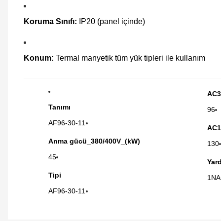
Koruma Sınıfı:
IP20 (panel içinde)
Konum:
Termal manyetik tüm yük tipleri ile kullanım
AC3
Tanımı
96
AF96-30-11
AC1
Anma gücü_380/400V_(kW)
130
45
Yar
Tipi
1NA
AF96-30-11