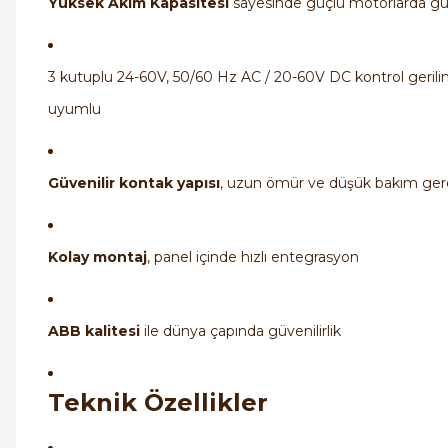
Yüksek Akım Kapasitesi
sayesinde güçlü motorlarda gü
3 kutuplu 24-60V, 50/60 Hz AC / 20-60V DC kontrol gerili
uyumlu
Güvenilir kontak yapısı
, uzun ömür ve düşük bakım ger
Kolay montaj
, panel içinde hızlı entegrasyon
ABB kalitesi
ile dünya çapında güvenilirlik
Teknik Özellikler