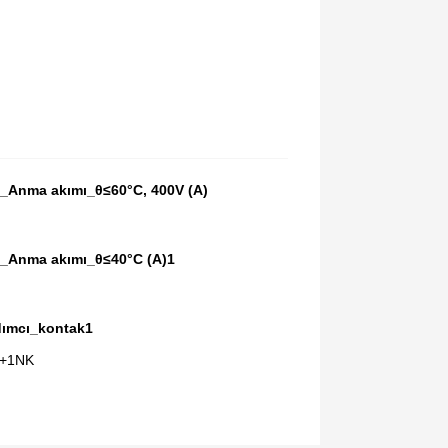
_Anma akımı_θ≤60°C, 400V (A)
_Anma akımı_θ≤40°C (A)1
dımcı_kontak1
+1NK