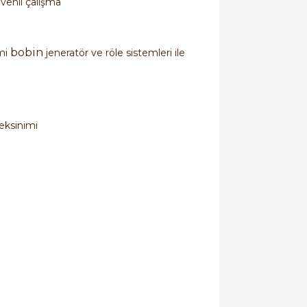
venli çalışma
bobin
mi
jeneratör ve röle sistemleri ile
eksinimi