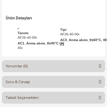
SIMATIC SAFETY
Kaynakları - UPS
SIMATIC TIA PORTAL HMI Yazılımları
Ürün Detayları
re Kesiciler
SIMATIC Yazılım Paketleri
Tipi
Tanımı
AF26-40-00
AF26-40-00
SIMOTION Hareket Kontrol Üniteleri
AC3_Anma akımı_θ≤60°C, 40
AC1_Anma akımı_θ≤40°C (A)
22
alterleri
45
SIRIUS SAFETY
er Şalterleri
WinCC Unified Runtime Yazılımları
Yorumlar (0)
Soru & Cevap
ler
Bu ürüne ilk yorumu siz yapın!
ı
Taksit Seçenekleri
Yorum Yaz
Ürün hakkında henüz soru sorulmamış.
umuşak Yol Vericiler