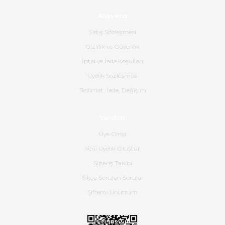
Alışveriş
Ürün sorunsuz ulaştı havalı
poşetlerle gönderim yapıyorlar.
Satış Sözleşmesi
Ürünün kodu XDR-240e-24 yeni
ürün geliyor.
Gizlilik ve Güvenlik
İptal ve İade Koşulları
B... K... | 16/06/2026
Üyelik Sözleşmesi
Gerçekten harika ve etkileyici
Teslimat, İade, Değişim
olmuş, tam istediğim gibi. Ayrıca
satış personeline de güzel ve
Yardım
nazik ilgisi için teşekkür ederim.
Üye Girişi
Dima Kulalac | 18/05/2026
Yeni Üyelik Oluştur
Hızlı bir şekilde elimize ulaştı
Sipariş Takibi
güzel paketlenmişti
Sıkça Sorulan Sorular
B... K... | 16/05/2026
Şifremi Unuttum
Ürün iki gün içinde elime
ulaştı.Ürünün paketlenmesi