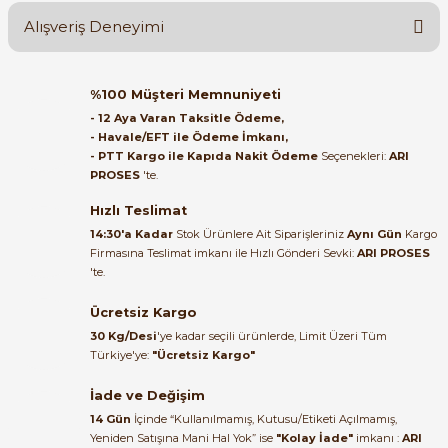
Alışveriş Deneyimi
Soru Sor
Orijinal kutusuyla ertesi gün
%100 Müşteri Memnuniyeti
ulaştı elimize. Teşekkürler.
- 12 Aya Varan Taksitle Ödeme,
- Havale/EFT ile Ödeme İmkanı,
e Pako Şalterler
B... A... | 27/06/2026
- PTT Kargo ile Kapıda Nakit Ödeme
Seçenekleri:
ARI
PROSES
'te.
Satıcı ilgili ve çok yardım severdi
bundan mehmet bey ilgi ve
Hızlı Teslimat
alakası için teşekkür ederim
14:30'a Kadar
Stok Ürünlere Ait Siparişleriniz
Aynı Gün
Kargo
Firmasına Teslimat imkanı ile Hızlı Gönderi Sevki:
ARI PROSES
muhammed demirci |
'te.
22/06/2026
Ücretsiz Kargo
Ürün elime eksiksiz ve hasarsız
30 Kg/Desi
'ye kadar seçili ürünlerde, Limit Üzeri Tüm
ulaştı. Paketleme özenliydi,
Türkiye'ye:
"Ücretsiz Kargo"
alışveriş sürecinden memnun
kaldım.
İade ve Değişim
14 Gün
İçinde “Kullanılmamış, Kutusu/Etiketi Açılmamış,
Kemal Toktaş | 20/06/2026
Yeniden Satışına Mani Hal Yok” ise
"Kolay İade"
imkanı :
ARI