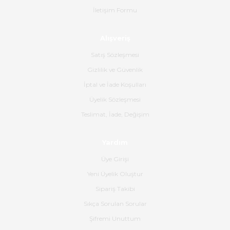
İletişim Formu
Ahmet Çağın | 20/06/2026
Alışveriş
Ürün sorunsuz ulaştı havalı
poşetlerle gönderim yapıyorlar.
Satış Sözleşmesi
Ürünün kodu XDR-240e-24 yeni
ürün geliyor.
Gizlilik ve Güvenlik
İptal ve İade Koşulları
B... K... | 16/06/2026
Üyelik Sözleşmesi
Gerçekten harika ve etkileyici
Teslimat, İade, Değişim
olmuş, tam istediğim gibi. Ayrıca
satış personeline de güzel ve
Yardım
nazik ilgisi için teşekkür ederim.
Üye Girişi
Dima Kulalac | 18/05/2026
Yeni Üyelik Oluştur
Hızlı bir şekilde elimize ulaştı
Sipariş Takibi
güzel paketlenmişti
Sıkça Sorulan Sorular
B... K... | 16/05/2026
Şifremi Unuttum