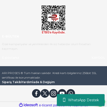
Ürün iki gün içinde elime
ulaştı.Ürünün paketlenmesi
gayet başarılı hasarsız bir şekilde
teslim aldım. Bu konudaki
hassasiyetleri ve Ürünün kalitesi
için teşekkür ederim
E-BÜLTEN
C... K... | 16/05/2026
Özel kampanyalar ve yeniliklerden ilk siz haberdar olun! Fırsatları
kaçırmayın.
Deneyimini Paylaş
Diğer yorumları göster
KAYDOL
ARI PROSES © Tüm hakları saklıdır. Kredi kartı bilgileriniz 256bit SSL
sertifikası ile korunmaktadır.
Sipariş Takibi
Yardım
İade & Değişim
WhatsApp Destek
ideasoft
ile
e-