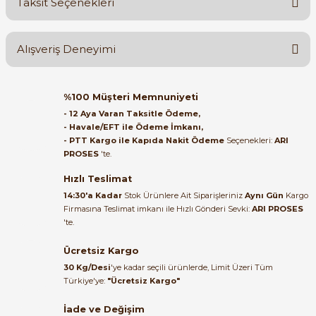
Taksit Seçenekleri
Yorum Yaz
Ürün hakkında henüz soru sorulmamış.
Alışveriş Deneyimi
Soru Sor
Orijinal kutusuyla ertesi gün
%100 Müşteri Memnuniyeti
e Pako Şalterler
ulaştı elimize. Teşekkürler.
- 12 Aya Varan Taksitle Ödeme,
- Havale/EFT ile Ödeme İmkanı,
B... A... | 27/06/2026
- PTT Kargo ile Kapıda Nakit Ödeme
Seçenekleri:
ARI
PROSES
'te.
Satıcı ilgili ve çok yardım severdi
bundan mehmet bey ilgi ve
Hızlı Teslimat
alakası için teşekkür ederim
14:30'a Kadar
Stok Ürünlere Ait Siparişleriniz
Aynı Gün
Kargo
Firmasına Teslimat imkanı ile Hızlı Gönderi Sevki:
ARI PROSES
muhammed demirci |
'te.
22/06/2026
Ücretsiz Kargo
Ürün elime eksiksiz ve hasarsız
30 Kg/Desi
'ye kadar seçili ürünlerde, Limit Üzeri Tüm
ulaştı. Paketleme özenliydi,
Türkiye'ye:
"Ücretsiz Kargo"
alışveriş sürecinden memnun
kaldım.
İade ve Değişim