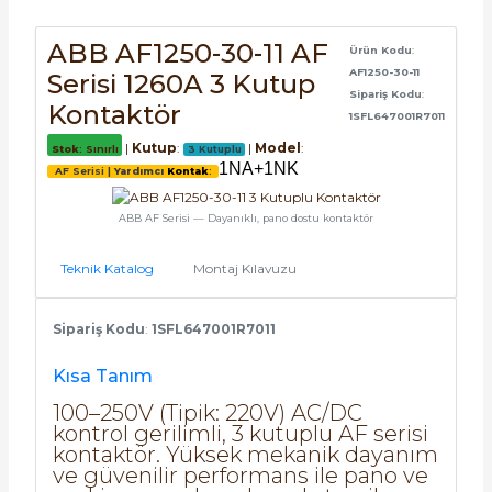
SIMATIC SAFETY
ABB AF1250-30-11 AF
Ürün Kodu
:
Kaynakları - UPS
SIMATIC TIA PORTAL HMI Yazılımları
AF1250-30-11
Serisi 1260A 3 Kutup
Sipariş Kodu
:
re Kesiciler
Kontaktör
1SFL647001R7011
SIMATIC Yazılım Paketleri
|
Kutup
:
|
Model
:
Stok
: Sınırlı
3 Kutuplu
1NA+1NK
AF Serisi |
Yardımcı
Kontak
:
SIMOTION Hareket Kontrol Üniteleri
alterleri
ABB AF Serisi — Dayanıklı, pano dostu kontaktör
SIRIUS SAFETY
er Şalterleri
Teknik Katalog
Montaj Kılavuzu
WinCC Unified Runtime Yazılımları
Sipariş Kodu
:
1SFL647001R7011
Kısa Tanım
ler
100–250V (Tipik: 220V) AC/DC
kontrol gerilimli, 3 kutuplu AF serisi
ı
kontaktör. Yüksek mekanik dayanım
ve güvenilir performans ile pano ve
umuşak Yol Vericiler