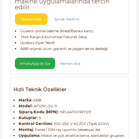
makine uygulamalarında tercih
edilir.
Sepete Ekle
Şimdi Teklif Al
Güvenli online ödeme (Kredi/Banka kartı)
Hızlı Kargo & Kurumsal Faturalı Satış
Ücretsiz Fiyat Teklifi
e Pako Şalterler
ABB orijinal ürün, garanti ve yaygın servis desteği
WhatsApp ile Sor
Hemen Ara
Hızlı Teknik Özellikler
Marka:
ABB
Model:
AF1250-30-11
Sipariş Kodu (MPN):
1SFL647001R7011
Kutuplar:
3
Kontrol Gerilimi:
100–250 V AC/DC (Tipik 220V)
Montaj:
Panel / DIN ray uyumlu (aksesuar ile)
Uygulama:
Motor ve yük anahtarlama, kontaktör grupları