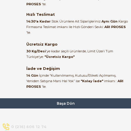
PROSES
'te.
Satıcı ilgili ve çok yardım severdi
bundan mehmet bey ilgi ve
Hızlı Teslimat
alakası için teşekkür ederim
14:30'a Kadar
Stok Ürünlere Ait Siparişleriniz
Aynı Gün
Kargo
Firmasına Teslimat imkanı ile Hızlı Gönderi Sevki:
ARI PROSES
muhammed demirci |
'te.
22/06/2026
Ücretsiz Kargo
Ürün elime eksiksiz ve hasarsız
30 Kg/Desi
'ye kadar seçili ürünlerde, Limit Üzeri Tüm
ulaştı. Paketleme özenliydi,
Türkiye'ye:
"Ücretsiz Kargo"
alışveriş sürecinden memnun
kaldım.
İade ve Değişim
14 Gün
İçinde “Kullanılmamış, Kutusu/Etiketi Açılmamış,
Kemal Toktaş | 20/06/2026
Yeniden Satışına Mani Hal Yok” ise
"Kolay İade"
imkanı :
ARI
PROSES
'te.
Alışveriş süreci de hızlı ve
problemsiz geçti.
Başa Dön
Kemal Toktaş | 20/06/2026
Havale ile odeme yaptim ve
0 (216) 606 12 74
tedirgindim ama saticinin