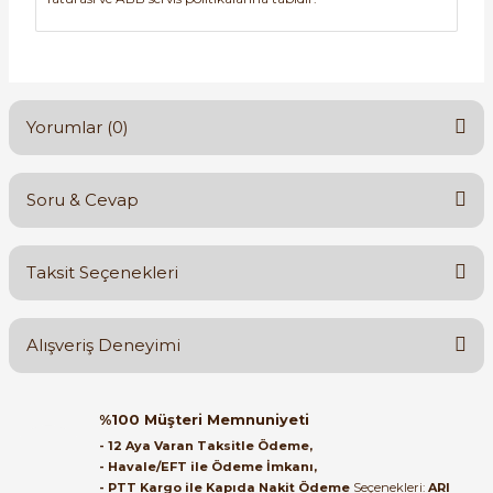
Yorumlar (0)
Soru & Cevap
Bu ürüne ilk yorumu siz yapın!
Taksit Seçenekleri
Yorum Yaz
Ürün hakkında henüz soru sorulmamış.
Alışveriş Deneyimi
Soru Sor
Orijinal kutusuyla ertesi gün
%100 Müşteri Memnuniyeti
ulaştı elimize. Teşekkürler.
- 12 Aya Varan Taksitle Ödeme,
- Havale/EFT ile Ödeme İmkanı,
B... A... | 27/06/2026
- PTT Kargo ile Kapıda Nakit Ödeme
Seçenekleri:
ARI