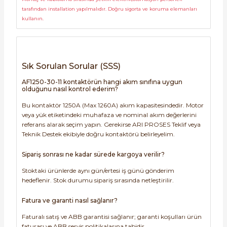
tarafından installation yapılmalıdır. Doğru sigorta ve koruma elemanları
kullanın.
Sık Sorulan Sorular (SSS)
AF1250-30-11 kontaktörün hangi akım sınıfına uygun
olduğunu nasıl kontrol ederim?
Bu kontaktör 1250A (Max 1260A) akım kapasitesindedir. Motor
veya yük etiketindeki muhafaza ve nominal akım değerlerini
referans alarak seçim yapın. Gerekirse ARI PROSES Teklif veya
Teknik Destek ekibiyle doğru kontaktörü belirleyelim.
Sipariş sonrası ne kadar sürede kargoya verilir?
Stoktaki ürünlerde aynı gün/ertesi iş günü gönderim
hedeflenir. Stok durumu sipariş sırasında netleştirilir.
Fatura ve garanti nasıl sağlanır?
Faturalı satış ve ABB garantisi sağlanır; garanti koşulları ürün
faturası ve ABB servis politikalarına tabidir.