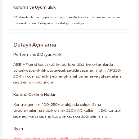
Koruma ve Uyumluluk
IEC standartlarına uygun üretim, güvenilir kontak malzemesi ve uzun
mekanik ömür. Detaylar için katalogu inceleyiniz.
Detaylı Açıklama
Performans & Dayanıklılık
ABB AF serisi kontaktörler, zorlu endüstriyel ortamlarda
yüksek dayanıklılık gösterecek şekilde tasarlanmıştır. AF1250-
30-11 modeli sürekli işletme, sık anahtarlama ve yüksek akım
geçişleri için uygundur.
Kontrol Gerilimi Notları
Kontrol gerilimi 100–250V aralığında çalışır. Saha
uygulamalarında tipik olarak 220V AC kullanılır. DC kontrol
seçeneği varsa sipariş kodu ve katalog doğrulanmalıdır.
Uyarı
Montaj ve kablolama sırasında yetkili elektrik/otomasyon personeli