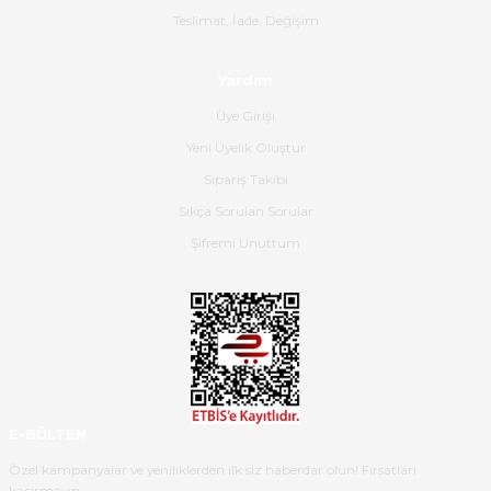
Gerçekten harika ve etkileyici
Teslimat, İade, Değişim
olmuş, tam istediğim gibi. Ayrıca
satış personeline de güzel ve
Yardım
nazik ilgisi için teşekkür ederim.
Üye Girişi
Dima Kulalac | 18/05/2026
Yeni Üyelik Oluştur
Hızlı bir şekilde elimize ulaştı
Sipariş Takibi
güzel paketlenmişti
Sıkça Sorulan Sorular
B... K... | 16/05/2026
Şifremi Unuttum
Ürün iki gün içinde elime
ulaştı.Ürünün paketlenmesi
gayet başarılı hasarsız bir şekilde
teslim aldım. Bu konudaki
hassasiyetleri ve Ürünün kalitesi
için teşekkür ederim
E-BÜLTEN
C... K... | 16/05/2026
Özel kampanyalar ve yeniliklerden ilk siz haberdar olun! Fırsatları
kaçırmayın.