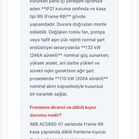
korurken pano içi yerleşimi optimize
eden **IP21 koruma sınıfında ve kasa
tipi R9 (Frame R9)** gövde
yapısındadır. Duvara doğrudan monte
edilebilir. Değişken torklu fan, pompa
veya hafif aşırı yük rejimli normal şart
endüstriyel senaryolarda **132 kW
(246A sürekli)** nominal güç sunarken;
yüksek atalet, ani darbe yükleri ve
sürekli rejim gerektiren ağır şart
proseslerde **110 kW (206A sürekli)**
nominal akım kapasitesiyle kusursuz
bir kararlılık sağlar.
Frenleme direnci ve dâhili kıyıcı
durumu nedir?
ABB ACS880-01 serisinde Frame R9
kasa yapısında dâhili frenleme kıyıcısı