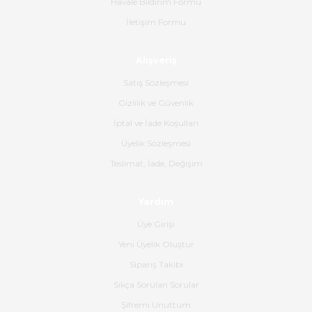
tavsiye ederim
Havale Bildirim Formu
İletişim Formu
Ahmet Çağın | 20/06/2026
Alışveriş
Ürün sorunsuz ulaştı havalı
poşetlerle gönderim yapıyorlar.
Satış Sözleşmesi
Ürünün kodu XDR-240e-24 yeni
ürün geliyor.
Gizlilik ve Güvenlik
İptal ve İade Koşulları
B... K... | 16/06/2026
Üyelik Sözleşmesi
Gerçekten harika ve etkileyici
Teslimat, İade, Değişim
olmuş, tam istediğim gibi. Ayrıca
satış personeline de güzel ve
Yardım
nazik ilgisi için teşekkür ederim.
Üye Girişi
Dima Kulalac | 18/05/2026
Yeni Üyelik Oluştur
Hızlı bir şekilde elimize ulaştı
Sipariş Takibi
güzel paketlenmişti
Sıkça Sorulan Sorular
B... K... | 16/05/2026
Şifremi Unuttum