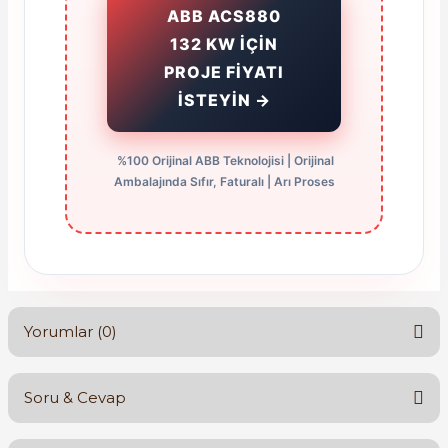
ABB ACS880
132 KW İÇİN
PROJE FİYATI
İSTEYİN →
%100 Orijinal ABB Teknolojisi | Orijinal
Ambalajında Sıfır, Faturalı | Arı Proses
Yorumlar (0)
Soru & Cevap
Bu ürüne ilk yorumu siz yapın!