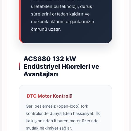
üretebilen bu teknoloji, duruş
sürelerini ortadan kaldırır ve
mekanik aktarım organlarınızın
ömrünü uzatır.
ACS880 132 kW
Endüstriyel Hücreleri ve
Avantajları
DTC Motor Kontrolü
Geri beslemesiz (open-loop) tork
kontrolünde dünya lideri hassasiyet. İlk
kalkış anından itibaren motor üzerinde
mutlak hakimiyet sağlar.