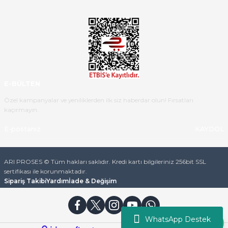
Ürün iki gün içinde elime
ulaştı.Ürünün paketlenmesi
gayet başarılı hasarsız bir şekilde
teslim aldım. Bu konudaki
hassasiyetleri ve Ürünün kalitesi
için teşekkür ederim
E-BÜLTEN
C... K... | 16/05/2026
Özel kampanyalar ve yeniliklerden ilk siz haberdar olun! Fırsatları
kaçırmayın.
Deneyimini Paylaş
Diğer yorumları göster
KAYDOL
ARI PROSES © Tüm hakları saklıdır. Kredi kartı bilgileriniz 256bit SSL
sertifikası ile korunmaktadır.
Sipariş Takibi
Yardım
İade & Değişim
WhatsApp Destek