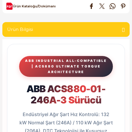
SIMATIC SAFETY
Ürün Kataloğu/Dokümanı
Kaynakları - UPS
SIMATIC TIA PORTAL HMI Yazılımları
re Kesiciler
Ürün Bilgisi
SIMATIC Yazılım Paketleri
SIMOTION Hareket Kontrol Üniteleri
alterleri
ABB INDUSTRIAL ALL-COMPATIBLE
SIRIUS SAFETY
| ACS880 ULTIMATE TORQUE
er Şalterleri
ARCHITECTURE
WinCC Unified Runtime Yazılımları
ABB ACS880-01-
246A-3 Sürücü
ler
Endüstriyel Ağır Şart Hız Kontrolü: 132
ı
kW Normal Şart (246A) / 110 kW Ağır Şart
umuşak Yol Vericiler
(206A), DTC Teknolojisi ile Kusursuz