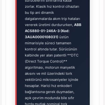
sürücelerini sınırlarına kadar
zorlar. Klasik hız kontrol cihazları
bu tip ani dinamik
dalgalanmalarda akım trip hataları
vererek üretimi durdururken,
ABB
ACS880-01-246A-3 (Kod:
3AUA0000108031)
üstün
mimarisiyle süreci tamamen
kontrol altında tutar. Sürücünün
kalbinde yer alan patentli **DTC
(Direct Torque Control)**
algoritması, motorun manyetik
akısını ve mil üzerindeki tork
vektörünü mikrosaniyeler içinde
hesaplar. Harici hız enkoderi
bağlantısına gerek duymadan,
açık çevrim modunda bile sıfır
hızda mutlak nominal tork