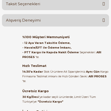
Taksit Seçenekleri
Yorum Yaz
Ürün hakkında henüz soru sorulmamış.
Alışveriş Deneyimi
Soru Sor
Orijinal kutusuyla ertesi gün
%100 Müşteri Memnuniyeti
ulaştı elimize. Teşekkürler.
- 12 Aya Varan Taksitle Ödeme,
- Havale/EFT ile Ödeme İmkanı,
B... A... | 27/06/2026
- PTT Kargo ile Kapıda Nakit Ödeme
Seçenekleri:
ARI
PROSES
'te.
Satıcı ilgili ve çok yardım severdi
bundan mehmet bey ilgi ve
Hızlı Teslimat
alakası için teşekkür ederim
14:30'a Kadar
Stok Ürünlere Ait Siparişleriniz
Aynı Gün
Kargo
Firmasına Teslimat imkanı ile Hızlı Gönderi Sevki:
ARI PROSES
muhammed demirci |
'te.
22/06/2026
Ücretsiz Kargo
Ürün elime eksiksiz ve hasarsız
30 Kg/Desi
'ye kadar seçili ürünlerde, Limit Üzeri Tüm
ulaştı. Paketleme özenliydi,
Türkiye'ye:
"Ücretsiz Kargo"
alışveriş sürecinden memnun
kaldım.