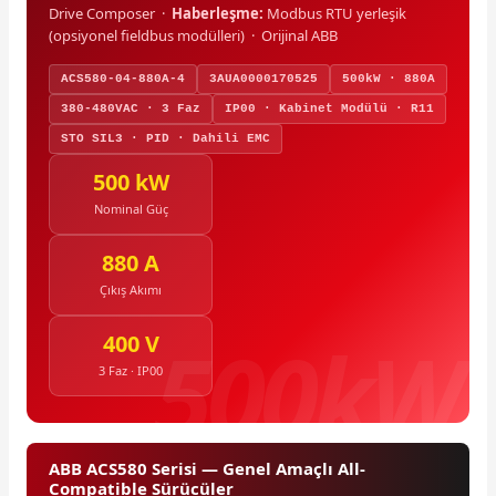
Drive Composer ·
Haberleşme:
Modbus RTU yerleşik
(opsiyonel fieldbus modülleri) · Orijinal ABB
ACS580-04-880A-4
3AUA0000170525
500kW · 880A
380-480VAC · 3 Faz
IP00 · Kabinet Modülü · R11
STO SIL3 · PID · Dahili EMC
500 kW
Nominal Güç
880 A
Çıkış Akımı
400 V
3 Faz · IP00
ABB ACS580 Serisi — Genel Amaçlı All-
Compatible Sürücüler