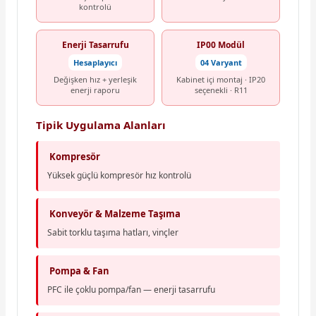
kontrolü
Enerji Tasarrufu
IP00 Modül
Hesaplayıcı
04 Varyant
Değişken hız + yerleşik
Kabinet içi montaj · IP20
enerji raporu
seçenekli · R11
Tipik Uygulama Alanları
Kompresör
Yüksek güçlü kompresör hız kontrolü
Konveyör & Malzeme Taşıma
Sabit torklu taşıma hatları, vinçler
Pompa & Fan
PFC ile çoklu pompa/fan — enerji tasarrufu