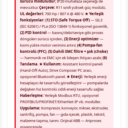
sürücü modülüdür
; IP20 muhafaza seçeneği de
mevcuttur.
Çerçeve:
R11 sınıfı yüksek güç modülü.
UL değerleri:
700 Hp / 807 A @ 480 V.
★ Yerleşik
fonksiyonlar:
(1) STO (Safe Torque Off)
— SIL3
(IEC 62061) / PLe (ISO 13849-1) fonksiyonel güvenlik,
(2) PID kontrol
— basınç/debi/seviye gibi proses
döngüleri sürücü içinden,
(3) Enerji optimizer
—
kısmi yükte motor verimini artırır,
(4) Pompa-fan
kontrolü (PFC)
,
(5) Dahili EMC filtre + şok (choke)
— harmonik ve EMC için ek bileşen ihtiyacı azalır,
(6)
Tanılama
.
★ Kullanım:
Assistant kontrol paneli
(Hand-Off-Auto), Drive Composer PC aracı,
opsiyonel Bluetooth panel.
★ Enerji:
Yerleşik enerji
hesaplayıcı ile tasarrufu görselleştirir — pompalarda
değişken hız kontrolü ciddi enerji tasarrufu sağlar.
Haberleşme:
Yerleşik Modbus RTU, opsiyonel
PROFIBUS/PROFINET/EtherNet-IP vb. modüller.
Uygulama:
Kompresör, konveyör, mikser, ekstruder,
santrifüj, pompa, fan — gıda-içecek, plastik, tekstil,
malzeme taşıma, tarım. Orijinal ABB — Ariproses
güvencesiyle.