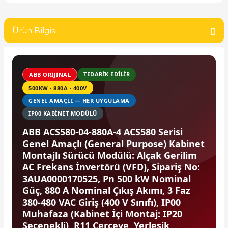
SIMATIC SAFETY
Kaynakları - UPS
Ürün Bilgisi
SIMATIC TIA PORTAL HMI Yazılımları
re Kesiciler
SIMATIC Yazılım Paketleri
TEDARIK EDILIR
ABB ORIJINAL
SIMOTION Hareket Kontrol Üniteleri
500KW · 880A · 400V
alterleri
GENEL AMAÇLI — HER UYGULAMA
SIRIUS SAFETY
IP00 KABINET MODÜLÜ
er Şalterleri
ABB ACS580-04-880A-4 ACS580 Serisi
WinCC Unified Runtime Yazılımları
Genel Amaçlı (General Purpose) Kabinet
Montajlı Sürücü Modülü: Alçak Gerilim
AC Frekans İnvertörü (VFD), Sipariş No:
ler
3AUA0000170525, Pn 500 kW Nominal
Güç, 880 A Nominal Çıkış Akımı, 3 Faz
ı
380-480 VAC Giriş (400 V Sınıfı), IP00
Muhafaza (Kabinet İçi Montaj: IP20
Seçenekli), R11 Çerçeve, Yerleşik
umuşak Yol Vericiler