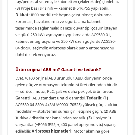
ray/pedestal sistemiyle kabinetten çekilerek değiştirilebilir.
(3) Proje bazlı IP sınıfı — kabinet IP54/IP55 yapılabilir.
Dikkat:
IP00 modül tek başına çalıştırılmaz; dokunma
koruması, havalandırma ve sigortalama kabinet
tasarımında sağlanmalıdır. Hazır duvar tipi çözüm isteyen
ve gücü 250 kW'ı aşmayan uygulamalarda ACS580-01,
kabinet entegrasyonu ve 250 kW üzeri güçlerde ACS580-
04 doğru seçimdir. Ariproses olarak pano entegrasyonu
dahil destek veriyoruz.
Ürün orijinal ABB mi? Garanti ve tedarik?
Evet, %100 orijinal ABB ürünüdür. ABB, dünyanın önde
gelen güç ve otomasyon teknolojisi üreticilerinden biridir
— sürücü, motor, PLC, şalt ve daha pek çok ürün üretir.
Garanti:
ABB standart üretici garantisi.
Tedarik:
(1)
ACS580-04-880A-4 (3AUA0000170525) yüksek güç sınıfı bir
modeldir — stok/temin süresi için iletişime geçin.
(2)
ABB
Türkiye / distribütör kanalından tedarik.
(3)
Opsiyonlu
varyantlar (+B056 IP55, +J400 panel opsiyonu vb.) sipariş
edilebilir.
Ariproses hizmetleri:
Motor akımına göre