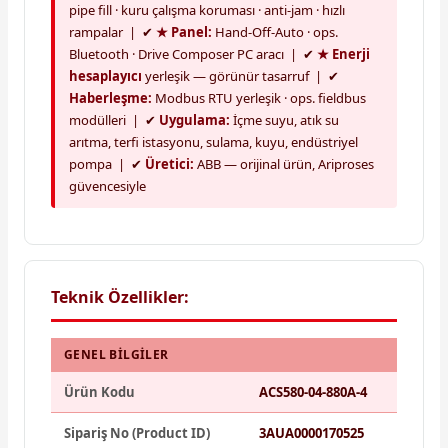
pipe fill · kuru çalışma koruması · anti-jam · hızlı
rampalar | ✔
★ Panel:
Hand-Off-Auto · ops.
Bluetooth · Drive Composer PC aracı | ✔
★ Enerji
hesaplayıcı
yerleşik — görünür tasarruf | ✔
Haberleşme:
Modbus RTU yerleşik · ops. fieldbus
modülleri | ✔
Uygulama:
İçme suyu, atık su
arıtma, terfi istasyonu, sulama, kuyu, endüstriyel
pompa | ✔
Üretici:
ABB — orijinal ürün, Ariproses
güvencesiyle
Teknik Özellikler:
GENEL BILGILER
Ürün Kodu
ACS580-04-880A-4
Sipariş No (Product ID)
3AUA0000170525