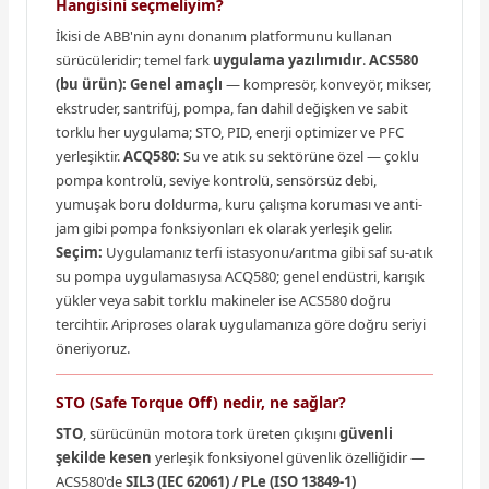
Hangisini seçmeliyim?
İkisi de ABB'nin aynı donanım platformunu kullanan
sürücüleridir; temel fark
uygulama yazılımıdır
.
ACS580
(bu ürün):
Genel amaçlı
— kompresör, konveyör, mikser,
ekstruder, santrifüj, pompa, fan dahil değişken ve sabit
torklu her uygulama; STO, PID, enerji optimizer ve PFC
yerleşiktir.
ACQ580:
Su ve atık su sektörüne özel — çoklu
pompa kontrolü, seviye kontrolü, sensörsüz debi,
yumuşak boru doldurma, kuru çalışma koruması ve anti-
jam gibi pompa fonksiyonları ek olarak yerleşik gelir.
Seçim:
Uygulamanız terfi istasyonu/arıtma gibi saf su-atık
su pompa uygulamasıysa ACQ580; genel endüstri, karışık
yükler veya sabit torklu makineler ise ACS580 doğru
tercihtir. Ariproses olarak uygulamanıza göre doğru seriyi
öneriyoruz.
STO (Safe Torque Off) nedir, ne sağlar?
STO
, sürücünün motora tork üreten çıkışını
güvenli
şekilde kesen
yerleşik fonksiyonel güvenlik özelliğidir —
ACS580'de
SIL3 (IEC 62061) / PLe (ISO 13849-1)