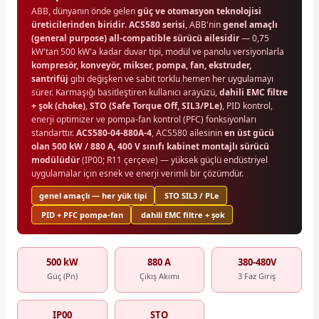
ABB, dünyanın önde gelen
güç ve otomasyon teknolojisi
üreticilerinden biridir
.
ACS580 serisi
, ABB'nin
genel amaçlı
(general purpose) all-compatible sürücü ailesidir
— 0,75
kW'tan 500 kW'a kadar duvar tipi, modül ve panolu versiyonlarla
kompresör, konveyör, mikser, pompa, fan, ekstruder,
santrifüj
gibi değişken ve sabit torklu hemen her uygulamayı
sürer. Karmaşığı basitleştiren kullanıcı arayüzü,
dahili EMC filtre
+ şok (choke)
,
STO (Safe Torque Off, SIL3/PLe)
, PID kontrol,
enerji optimizer ve pompa-fan kontrol (PFC) fonksiyonları
standarttır.
ACS580-04-880A-4
, ACS580 ailesinin
en üst gücü
olan 500 kW / 880 A, 400 V sınıfı kabinet montajlı sürücü
modülüdür
(IP00; R11 çerçeve) — yüksek güçlü endüstriyel
uygulamalar için esnek ve enerji verimli bir çözümdür.
genel amaçlı — her yük tipi
STO SIL3 / PLe
PID + PFC pompa-fan
dahili EMC filtre + şok
500 kW
880 A
380-480V
Güç (Pn)
Çıkış Akımı
3 Faz Giriş
IP00
STO