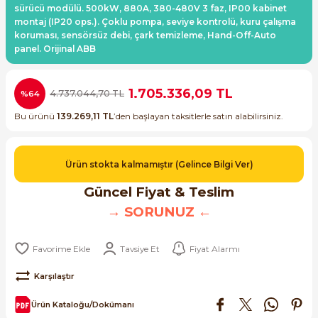
sürücü modülü. 500kW, 880A, 380-480V 3 faz, IP00 kabinet
ri ve Transmitterleri
ACS580
SIMATIC Endüstriyel Panel PC'ler
montaj (IP20 ops.). Çoklu pompa, seviye kontrolü, kuru çalışma
Sinamics S120 Modüler Sürücü Sistemi
koruması, sensörsüz debi, çark temizleme, Hand-Off-Auto
panel. Orijinal ABB
ACS880
SIMATIC ET200 Dağıtılmış Giriş-Çkış
e Ölçüm Cihazları
Sinamics S210 Servo Sürücü Sistemi
 Seviye
SIMATIC ET200SP Open Controller
1.705.336,09 TL
4.737.044,70 TL
%64
ji Sayaçları
Sinamics V20 Hız Kontrol Cihazları
Bu ürünü
139.269,11 TL
’den başlayan taksitlerle satın alabilirsiniz.
ye
SIMATIC ExProof Panel PC'ler ve Thin C
ve Prizler
Sinamics V90 Servo Sürücü Sistemi
SIMATIC HMI Operatör Paneller
Ürün stokta kalmamıştır (Gelince Bilgi Ver)
eri
Güncel Fiyat & Teslim
SIMATIC S7-1200
 (Power Supply)
→ SORUNUZ ←
SIMATIC S7-1500
Tavsiye Et
Fiyat Alarmı
SIMATIC S7-300
 Taşıma Sistemleri - Spiral , Boru ,
Karşılaştır
SIMATIC S7-400
Ürün Kataloğu/Dokümanı
ma Rölesi, Cihazları ve Anahtarları