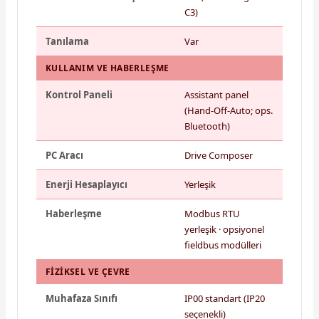
C3)
Tanılama
Var
KULLANIM VE HABERLEŞME
Kontrol Paneli
Assistant panel
(Hand-Off-Auto; ops.
Bluetooth)
PC Aracı
Drive Composer
Enerji Hesaplayıcı
Yerleşik
Haberleşme
Modbus RTU
yerleşik · opsiyonel
fieldbus modülleri
FIZIKSEL VE ÇEVRE
Muhafaza Sınıfı
IP00 standart (IP20
seçenekli)