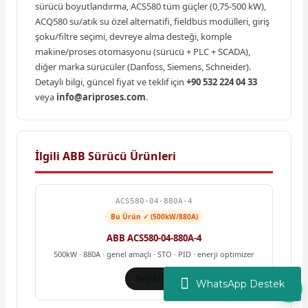
sürücü boyutlandırma, ACS580 tüm güçler (0,75-500 kW),
ACQ580 su/atık su özel alternatifi, fieldbus modülleri, giriş
şoku/filtre seçimi, devreye alma desteği, komple
makine/proses otomasyonu (sürücü + PLC + SCADA),
diğer marka sürücüler (Danfoss, Siemens, Schneider).
Detaylı bilgi, güncel fiyat ve teklif için
+90 532 224 04 33
veya
info@ariproses.com
.
İlgili ABB Sürücü Ürünleri
ACS580-04-880A-4
Bu Ürün ✓ (500kW/880A)
ABB ACS580-04-880A-4
500kW · 880A · genel amaçlı · STO · PID · enerji optimizer
Seçildi ✓
WhatsApp Destek