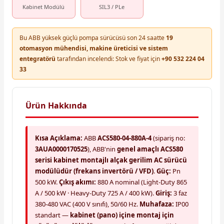
Kabinet Modülü
SIL3 / PLe
Bu ABB yüksek güçlü pompa sürücüsü son 24 saatte
19
otomasyon mühendisi, makine üreticisi ve sistem
entegratörü
tarafından incelendi: Stok ve fiyat için
+90 532 224 04
33
Ürün Hakkında
Kısa Açıklama:
ABB
ACS580-04-880A-4
(sipariş no:
3AUA0000170525
), ABB'nin
genel amaçlı ACS580
serisi kabinet montajlı alçak gerilim AC sürücü
modülüdür (frekans invertörü / VFD)
.
Güç:
Pn
500 kW.
Çıkış akımı:
880 A nominal (Light-Duty 865
A / 500 kW · Heavy-Duty 725 A / 400 kW).
Giriş:
3 faz
380-480 VAC (400 V sınıfı), 50/60 Hz.
Muhafaza:
IP00
standart —
kabinet (pano) içine montaj için