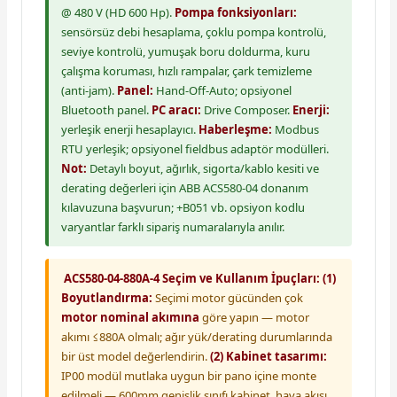
@ 480 V (HD 600 Hp).
Pompa fonksiyonları:
sensörsüz debi hesaplama, çoklu pompa kontrolü,
seviye kontrolü, yumuşak boru doldurma, kuru
çalışma koruması, hızlı rampalar, çark temizleme
(anti-jam).
Panel:
Hand-Off-Auto; opsiyonel
Bluetooth panel.
PC aracı:
Drive Composer.
Enerji:
yerleşik enerji hesaplayıcı.
Haberleşme:
Modbus
RTU yerleşik; opsiyonel fieldbus adaptör modülleri.
Not:
Detaylı boyut, ağırlık, sigorta/kablo kesiti ve
derating değerleri için ABB ACS580-04 donanım
kılavuzuna başvurun; +B051 vb. opsiyon kodlu
varyantlar farklı sipariş numaralarıyla anılır.
ACS580-04-880A-4 Seçim ve Kullanım İpuçları:
(1)
Boyutlandırma:
Seçimi motor gücünden çok
motor nominal akımına
göre yapın — motor
akımı ≤880A olmalı; ağır yük/derating durumlarında
bir üst model değerlendirin.
(2) Kabinet tasarımı:
IP00 modül mutlaka uygun bir pano içine monte
edilmeli — 600mm genişlik sınıfı kabinet, hava akışı