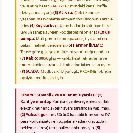
ve ısı atım hesabı (ABB kılavuzundaki kanal/baffle
detaylarına uyun).
(3) Atık su:
Çark tıkanması
yaşanan istasyonlarda anti-jam fonksiyonunu aktive
edin.
(4) Koç darbesi:
Uzun hatlarda soft pipe fill ve
uygun rampa süreleri koç darbesini önler.
(5) Çoklu
pompa:
Multipump ile pompaları eşit yaşlandırın —
bakım maliyeti dengelenir.
(6) Harmonik/EMC:
Tesise göre giriş şoku/filtre ihtiyacını değerlendirin.
(7) Kablo:
880A çıkış — kablo kesiti, ekranlama ve
motor kablosu uzunluk limitlerine kılavuzdan uyun.
(8) SCADA:
Modbus RTU yerleşik; PROFINET vb. için
opsiyon modülü ekleyin.
Önemli Güvenlik ve Kullanım Uyarıları:
(1)
Kalifiye montaj:
Kurulum ve devreye alma yetkili
elektrik mühendisi/teknisyeni tarafından yapılmalı.
(2) Yüksek gerilim:
Sürücü kapatıldıktan sonra DC
bara kondansatörleri boşalana kadar (kılavuzdaki
bekleme süresi) terminallere dokunmayın.
(3)