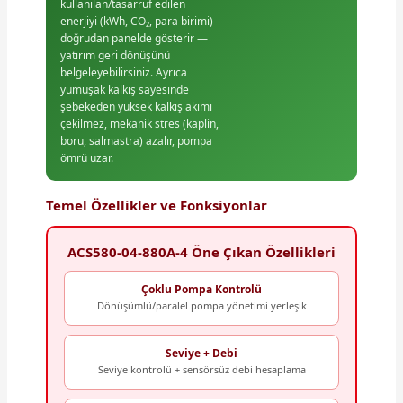
kullanılan/tasarruf edilen
enerjiyi (kWh, CO₂, para birimi)
doğrudan panelde gösterir —
yatırım geri dönüşünü
belgeleyebilirsiniz. Ayrıca
yumuşak kalkış sayesinde
şebekeden yüksek kalkış akımı
çekilmez, mekanik stres (kaplin,
boru, salmastra) azalır, pompa
ömrü uzar.
Temel Özellikler ve Fonksiyonlar
ACS580-04-880A-4 Öne Çıkan Özellikleri
Çoklu Pompa Kontrolü
Dönüşümlü/paralel pompa yönetimi yerleşik
Seviye + Debi
Seviye kontrolü + sensörsüz debi hesaplama