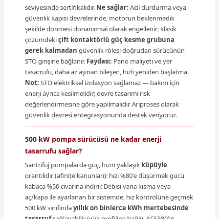
seviyesinde sertifikalıdır.
Ne sağlar:
Acil durdurma veya
güvenlik kapısı devrelerinde, motorun beklenmedik
şekilde dönmesi donanımsal olarak engellenir; klasik
çözümdeki
çift kontaktörlü güç kesme grubuna
gerek kalmadan
güvenlik rölesi doğrudan sürücünün
STO girişine bağlanır.
Faydası:
Pano maliyeti ve yer
tasarrufu, daha az aşınan bileşen, hızlı yeniden başlatma.
Not:
STO elektriksel izolasyon sağlamaz — bakım için
enerji ayrıca kesilmelidir; devre tasarımı risk
değerlendirmesine göre yapılmalıdır. Ariproses olarak
güvenlik devresi entegrasyonunda destek veriyoruz.
500 kW pompa sürücüsü ne kadar enerji
tasarrufu sağlar?
Santrifüj pompalarda güç, hızın yaklaşık
küpüyle
orantılıdır (afinite kanunları): hızı %80'e düşürmek gücü
kabaca %50 civarına indirir. Debisi vana kısma veya
aç/kapa ile ayarlanan bir sistemde, hız kontrolüne geçmek
500 kW sınıfında
yıllık on binlerce kWh mertebesinde
tasarruf
sağlayabilir (yük profiline bağlı). ACS580'in