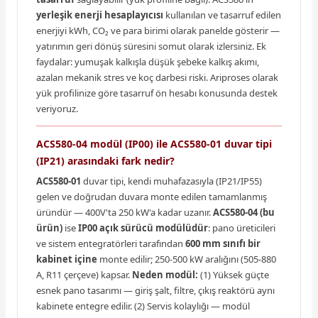
yerleşik enerji hesaplayıcısı
kullanılan ve tasarruf edilen
enerjiyi kWh, CO₂ ve para birimi olarak panelde gösterir —
yatırımın geri dönüş süresini somut olarak izlersiniz. Ek
faydalar: yumuşak kalkışla düşük şebeke kalkış akımı,
azalan mekanik stres ve koç darbesi riski. Ariproses olarak
yük profilinize göre tasarruf ön hesabı konusunda destek
veriyoruz.
ACS580-04 modül (IP00) ile ACS580-01 duvar tipi
(IP21) arasındaki fark nedir?
ACS580-01
duvar tipi, kendi muhafazasıyla (IP21/IP55)
gelen ve doğrudan duvara monte edilen tamamlanmış
üründür — 400V'ta 250 kW'a kadar uzanır.
ACS580-04 (bu
ürün)
ise
IP00 açık sürücü modülüdür
: pano üreticileri
ve sistem entegratörleri tarafından
600 mm sınıfı bir
kabinet içine
monte edilir; 250-500 kW aralığını (505-880
A, R11 çerçeve) kapsar.
Neden modül:
(1) Yüksek güçte
esnek pano tasarımı — giriş şalt, filtre, çıkış reaktörü aynı
kabinete entegre edilir. (2) Servis kolaylığı — modül