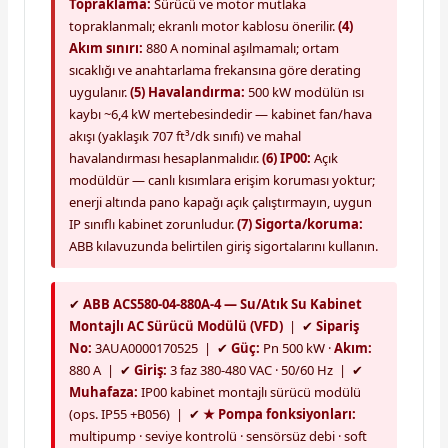
Topraklama:
Sürücü ve motor mutlaka
topraklanmalı; ekranlı motor kablosu önerilir.
(4)
Akım sınırı:
880 A nominal aşılmamalı; ortam
sıcaklığı ve anahtarlama frekansına göre derating
uygulanır.
(5) Havalandırma:
500 kW modülün ısı
kaybı ~6,4 kW mertebesindedir — kabinet fan/hava
akışı (yaklaşık 707 ft³/dk sınıfı) ve mahal
havalandırması hesaplanmalıdır.
(6) IP00:
Açık
modüldür — canlı kısımlara erişim koruması yoktur;
enerji altında pano kapağı açık çalıştırmayın, uygun
IP sınıflı kabinet zorunludur.
(7) Sigorta/koruma:
ABB kılavuzunda belirtilen giriş sigortalarını kullanın.
✔
ABB ACS580-04-880A-4 — Su/Atık Su Kabinet
Montajlı AC Sürücü Modülü (VFD)
| ✔
Sipariş
No:
3AUA0000170525 | ✔
Güç:
Pn 500 kW ·
Akım:
880 A | ✔
Giriş:
3 faz 380-480 VAC · 50/60 Hz | ✔
Muhafaza:
IP00 kabinet montajlı sürücü modülü
(ops. IP55 +B056) | ✔
★ Pompa fonksiyonları:
multipump · seviye kontrolü · sensörsüz debi · soft