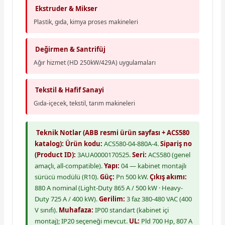
Ekstruder & Mikser
Plastik, gıda, kimya proses makineleri
Değirmen & Santrifüj
Ağır hizmet (HD 250kW/429A) uygulamaları
Tekstil & Hafif Sanayi
Gıda-içecek, tekstil, tarım makineleri
Teknik Notlar (ABB resmi ürün sayfası + ACS580
katalog):
Ürün kodu:
ACS580-04-880A-4.
Sipariş no
(Product ID):
3AUA0000170525.
Seri:
ACS580 (genel
amaçlı, all-compatible).
Yapı:
04 — kabinet montajlı
sürücü modülü (R10).
Güç:
Pn 500 kW.
Çıkış akımı:
880 A nominal (Light-Duty 865 A / 500 kW · Heavy-
Duty 725 A / 400 kW).
Gerilim:
3 faz 380-480 VAC (400
V sınıfı).
Muhafaza:
IP00 standart (kabinet içi
montaj); IP20 seçeneği mevcut.
UL:
Pld 700 Hp, 807 A