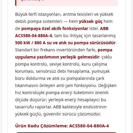
Büyük terfi istasyonları, arıtma tesisleri ve yüksek
debili pompa sistemleri — hem
yüksek güç
hem
de
pompaya özel akıllı fonksiyonlar
ister.
ABB
ACS580-04-880A-4
, tam bu ihtiyaç için tasarlanmış
500 kW / 880 A su ve atık su pompa sürücüsüdür
.
Standart bir frekans invertöründen farkı,
pompa
uygulama yazılımının yerleşik gelmesidir
: çoklu
pompa kontrolü, seviye kontrolü, kuru çalışma
koruması, sensörsüz debi hesaplama, yumuşak
boru doldurma ve atık su pompalarında çark
tıkanmasını önleyen anti-jam fonksiyonu. Değişken
hız kontrolüyle pompa enerji tüketimini önemli
ölçüde düşürür; yerleşik enerji hesaplayıcı bu
tasarrufu raporlar. ABB kalitesiyle endüstrinin
yüksek güçlü, güvenilir sürücü çözümüdür.
Ürün Kodu Çözümleme: ACS580-04-880A-4