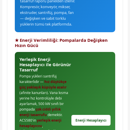
tasarruf raporu panelden izlenir.
Kompresör, konveyör, mikser,
ekstruder, santrifüj, pompa, fan
— değişken ve sabit torklu
yüklerin tümü tek platformda.
★ Enerji Verimliliği: Pompalarda Değişken
Hızın Gücü
Yerleşik Enerji
Hesaplayıcı ile Görünür
Tasarruf
Pompa yükleri santrifüj
karakterlidir —
hız düştükçe
güç yaklaşık küpüyle azalır
(afinite kanunları). Vana kısma
yerine hız kontrolüyle debi
ayarlamak, 500 kW sınıfı bir
pompada
çok ciddi yıllık
enerji tasarrufu
demektir.
Enerji Hesaplayıcı
ACS580'in
yerleşik enerji
hesaplayıcısı
,