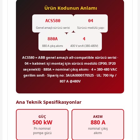
Ürün Kodunun Anlamı
ACS580
04
Genel amaçlı sürücü serisi
Sürücü modülü yapı
880A
4
880 A çıkış akımı
400 V sınıfı (380-480V)
ACS580 = ABB genel amaçlı all-compatible sürücü serisi ·
04 = kabinet içi montaj için sürücü modülü (IP00; IP20
seçenekli) · 880A = nominal çıkış akımı · 4 = 380-480 VAC
gerilim sınıfı · Sipariş no: 3AUA0000170525 · UL: 700 Hp /
807 A @480V
Ana Teknik Spesifikasyonlar
GÜÇ
AKIM
500 kW
880 A
Pn nominal
nominal çıkış
pompa gücü
akımı