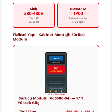
GIRIŞ
MUHAFAZA
380-480V
IP00
3 faz AC
kabinet montaj
50/60 Hz
(IP20 ops.)
Fiziksel Yapı : Kabinet Montajlı Sürücü
Modülü
H-O-A
Kontrol Paneli
ABB
ACS580 · 500kW
Soğutma Kanalları
U V W → Motor (880A)
Sürücü Modülü (ACS580-04) — R11
Yüksek Güç
Güç / Akım
500 kW / 880 A