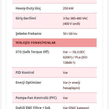
Heavy-Duty Güç
250 kW
Giriş Gerilimi
3 faz 380-480 VAC
(400 V sınıfı)
Şebeke Frekansı
50 / 60 Hz
YERLEŞIK FONKSIYONLAR
STO (Safe Torque Off)
Var — SIL3 (IEC
62061) / PLe (ISO
13849-1)
PID Kontrol
Var
Enerji Optimizer
Var (+ enerji
hesaplayıcı)
Pompa-Fan Kontrolü (PFC)
Var
Dahili EMC Filtre + Şok
Var (EMC kategori