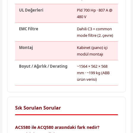
UL Değerleri
Pld 700 Hp · 807 A @
480 V
EMC Filtre
Dahili C3 + common
mode filtre (2. çevre)
Montaj
Kabinet (pano) içi
modül montajı
Boyut / Ağırlık / Derating
~1564 × 562 × 568
mm · ~199 kg (ABB
ürün verisi)
Sık Sorulan Sorular
ACS580 ile ACQ580 arasındaki fark nedir?