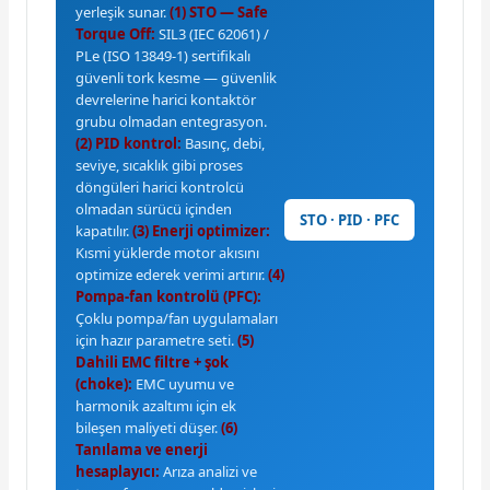
yerleşik sunar.
(1) STO — Safe
Torque Off:
SIL3 (IEC 62061) /
PLe (ISO 13849-1) sertifikalı
güvenli tork kesme — güvenlik
devrelerine harici kontaktör
grubu olmadan entegrasyon.
(2) PID kontrol:
Basınç, debi,
seviye, sıcaklık gibi proses
döngüleri harici kontrolcü
olmadan sürücü içinden
STO · PID · PFC
kapatılır.
(3) Enerji optimizer:
Kısmi yüklerde motor akısını
optimize ederek verimi artırır.
(4)
Pompa-fan kontrolü (PFC):
Çoklu pompa/fan uygulamaları
için hazır parametre seti.
(5)
Dahili EMC filtre + şok
(choke):
EMC uyumu ve
harmonik azaltımı için ek
bileşen maliyeti düşer.
(6)
Tanılama ve enerji
hesaplayıcı:
Arıza analizi ve