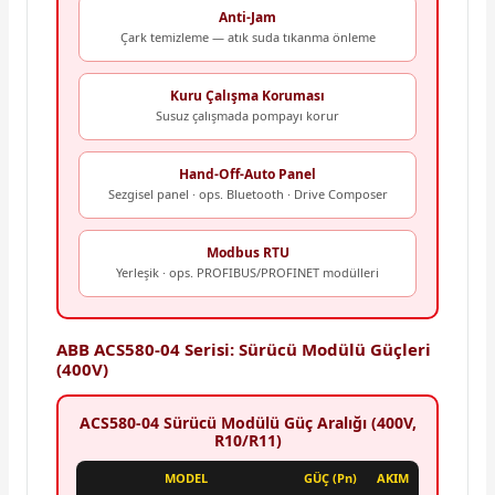
Anti-Jam
Çark temizleme — atık suda tıkanma önleme
Kuru Çalışma Koruması
Susuz çalışmada pompayı korur
Hand-Off-Auto Panel
Sezgisel panel · ops. Bluetooth · Drive Composer
Modbus RTU
Yerleşik · ops. PROFIBUS/PROFINET modülleri
ABB ACS580-04 Serisi: Sürücü Modülü Güçleri
(400V)
ACS580-04 Sürücü Modülü Güç Aralığı (400V,
R10/R11)
MODEL
GÜÇ (Pn)
AKIM