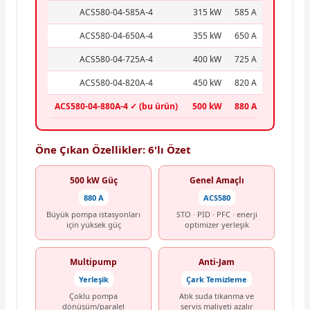
ACS580-04-585A-4
315 kW
585 A
ACS580-04-650A-4
355 kW
650 A
ACS580-04-725A-4
400 kW
725 A
ACS580-04-820A-4
450 kW
820 A
ACS580-04-880A-4 ✓ (bu ürün)
500 kW
880 A
Öne Çıkan Özellikler: 6'lı Özet
500 kW Güç
Genel Amaçlı
880 A
ACS580
Büyük pompa istasyonları
STO · PID · PFC · enerji
için yüksek güç
optimizer yerleşik
Multipump
Anti-Jam
Yerleşik
Çark Temizleme
Çoklu pompa
Atık suda tıkanma ve
dönüşüm/paralel
servis maliyeti azalır