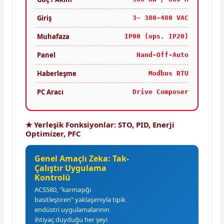
Giriş
3~ 380-480 VAC
Muhafaza
IP00 (ops. IP20)
Panel
Hand-Off-Auto
Haberleşme
Modbus RTU
PC Aracı
Drive Composer
★ Yerleşik Fonksiyonlar: STO, PID, Enerji
Optimizer, PFC
Genel Amaçlı Zeka: Tak-
Çalıştır Uygulama
Kontrolü
ACS580, "karmaşığı
basitleştiren" yaklaşımıyla tipik
endüstri uygulamalarının
ihtiyaç duyduğu her şeyi