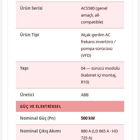
Ürün Serisi
ACS580 (genel
amaçlı, all-
compatible)
Ürün Tipi
Alçak gerilim AC
frekans invertörü /
pompa sürücüsü
(VFD)
Yapı
04 — sürücü modülü
(kabinet içi montaj,
R10)
Üretici
ABB
GÜÇ VE ELEKTRIKSEL
Nominal Güç (Pn)
500 kW
Nominal Çıkış Akımı
880 A (LD 865 A · HD
725 A)