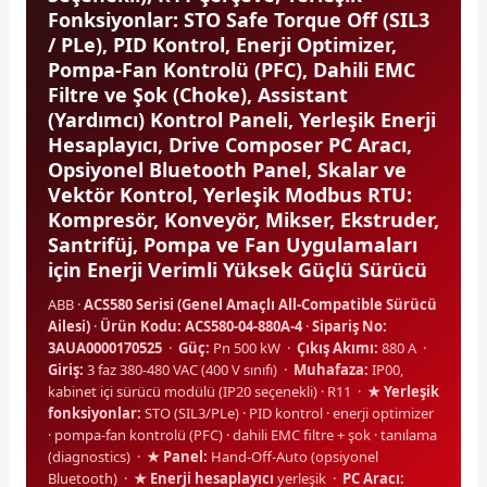
Fonksiyonlar: STO Safe Torque Off (SIL3
/ PLe), PID Kontrol, Enerji Optimizer,
Pompa-Fan Kontrolü (PFC), Dahili EMC
Filtre ve Şok (Choke), Assistant
(Yardımcı) Kontrol Paneli, Yerleşik Enerji
Hesaplayıcı, Drive Composer PC Aracı,
e Pako Şalterler
Opsiyonel Bluetooth Panel, Skalar ve
Vektör Kontrol, Yerleşik Modbus RTU:
Kompresör, Konveyör, Mikser, Ekstruder,
Santrifüj, Pompa ve Fan Uygulamaları
için Enerji Verimli Yüksek Güçlü Sürücü
ABB ·
ACS580 Serisi (Genel Amaçlı All-Compatible Sürücü
Ailesi)
·
Ürün Kodu: ACS580-04-880A-4
·
Sipariş No:
3AUA0000170525
·
Güç:
Pn 500 kW ·
Çıkış Akımı:
880 A ·
Giriş:
3 faz 380-480 VAC (400 V sınıfı) ·
Muhafaza:
IP00,
kabinet içi sürücü modülü (IP20 seçenekli) · R11 ·
★ Yerleşik
fonksiyonlar:
STO (SIL3/PLe) · PID kontrol · enerji optimizer
· pompa-fan kontrolü (PFC) · dahili EMC filtre + şok · tanılama
(diagnostics) ·
★ Panel:
Hand-Off-Auto (opsiyonel
Bluetooth) ·
★ Enerji hesaplayıcı
yerleşik ·
PC Aracı: