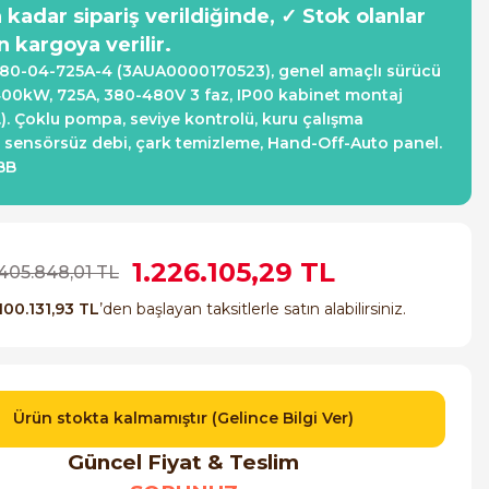
a kadar sipariş verildiğinde, ✓ Stok olanlar
n kargoya verilir.
80-04-725A-4 (3AUA0000170523), genel amaçlı sürücü
00kW, 725A, 380-480V 3 faz, IP00 kabinet montaj
.). Çoklu pompa, seviye kontrolü, kuru çalışma
 sensörsüz debi, çark temizleme, Hand-Off-Auto panel.
ABB
1.226.105,29 TL
.405.848,01 TL
100.131,93 TL
’den başlayan taksitlerle satın alabilirsiniz.
Ürün stokta kalmamıştır (Gelince Bilgi Ver)
Güncel Fiyat & Teslim