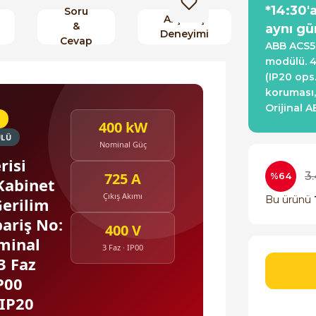
*14:30'
Soru
Alışveriş
&
aynı gü
Deneyimi
Cevap
ABB ACS5
modülü. 4
(IP20 ops
koruması,
Orijinal 
400 kW
ÜLÜ
Nominal Güç
risi
725 A
3
%64
Kabinet
Çıkış Akımı
Bu ürünü
Gerilim
ariş No:
400 V
minal
3 Faz · IP00
3 Faz
IP00
 IP20