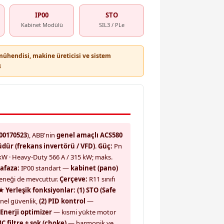
IP00
STO
Kabinet Modülü
SIL3 / PLe
ühendisi, makine üreticisi ve sistem
3
00170523
), ABB'nin
genel amaçlı ACS580
dür (frekans invertörü / VFD)
.
Güç:
Pn
kW · Heavy-Duty 566 A / 315 kW; maks.
afaza:
IP00 standart —
kabinet (pano)
çeneği de mevcuttur.
Çerçeve:
R11 sınıfı
★ Yerleşik fonksiyonlar:
(1) STO (Safe
onel güvenlik,
(2) PID kontrol
—
) Enerji optimizer
— kısmi yükte motor
MC filtre + şok (choke)
— harmonik ve