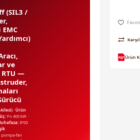
f (SIL3 /
er,
i EMC
(Yardımcı)
Karşıl
Aracı,
Ürün 
ar ve
s RTU —
struder,
aları
 Sürücü
Ailesi)
·
Ürün
üç:
Pn 400 kW ·
uhafaza:
IP00
şik
r · pompa-fan