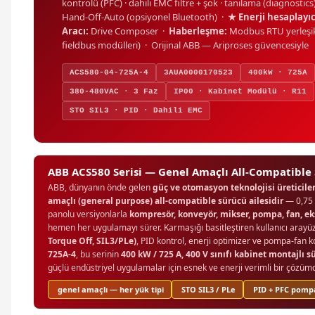
kontrolü (PFC) · dahili EMC filtre + şok · tanılama (diagnostic
Hand-Off-Auto (opsiyonel Bluetooth) ·
★ Enerji hesaplayıc
Aracı:
Drive Composer ·
Haberleşme:
Modbus RTU yerleşik
fieldbus modülleri) · Orijinal ABB — Ariproses güvencesiyle
ACS580-04-725A-4
3AUA0000170523
400kW · 725A
380-480VAC · 3 Faz
IP00 · Kabinet Modülü · R11
STO SIL3 · PID · Dahili EMC
ABB ACS580 Serisi — Genel Amaçlı All-Compatible
ABB, dünyanın önde gelen
güç ve otomasyon teknolojisi üreticiler
amaçlı (general purpose) all-compatible sürücü ailesidir
— 0,75 
panolu versiyonlarla
kompresör, konveyör, mikser, pompa, fan, eks
hemen her uygulamayı sürer. Karmaşığı basitleştiren kullanıcı arayü
Torque Off, SIL3/PLe)
, PID kontrol, enerji optimizer ve pompa-fan ko
725A-4
, bu serinin
400 kW / 725 A, 400 V sınıfı kabinet montajlı
güçlü endüstriyel uygulamalar için esnek ve enerji verimli bir çözümd
genel amaçlı — her yük tipi
STO SIL3 / PLe
PID + PFC pomp