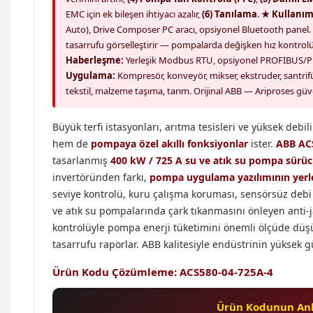
EMC için ek bileşen ihtiyacı azalır,
(6) Tanılama
.
★ Kullanım
Auto), Drive Composer PC aracı, opsiyonel Bluetooth panel.
tasarrufu görselleştirir — pompalarda değişken hız kontrolü c
Haberleşme:
Yerleşik Modbus RTU, opsiyonel PROFIBUS/PR
Uygulama:
Kompresör, konveyör, mikser, ekstruder, santrifü
tekstil, malzeme taşıma, tarım. Orijinal ABB — Ariproses güv
Büyük terfi istasyonları, arıtma tesisleri ve yüksek de
hem de
pompaya özel akıllı fonksiyonlar
ister.
ABB AC
tasarlanmış
400 kW / 725 A su ve atık su pompa sürü
invertöründen farkı,
pompa uygulama yazılımının yerle
seviye kontrolü, kuru çalışma koruması, sensörsüz de
ve atık su pompalarında çark tıkanmasını önleyen anti-
kontrolüyle pompa enerji tüketimini önemli ölçüde düşür
tasarrufu raporlar. ABB kalitesiyle endüstrinin yüksek 
Ürün Kodu Çözümleme: ACS580-04-725A-4
Ürün Kodunun An