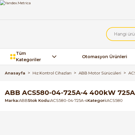
Tüm
Otomasyon Ürünleri
Kategoriler
Anasayfa
Hız Kontrol Cihazları
ABB Motor Sürücüleri
AC
ABB ACS580-04-725A-4 400kW 725A
Marka
ABB
Stok Kodu
ACS580-04-725A-4
Kategori
ACS580