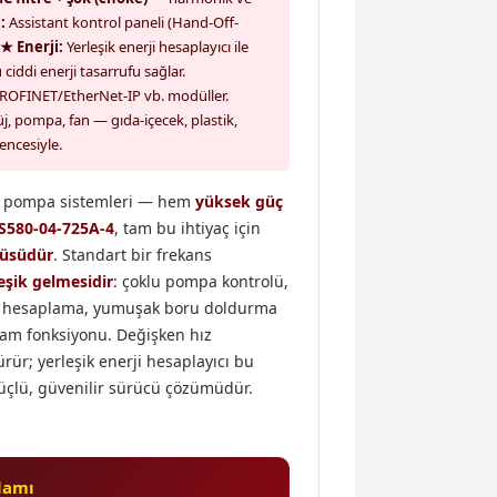
:
Assistant kontrol paneli (Hand-Off-
★ Enerji:
Yerleşik enerji hesaplayıcı ile
iddi enerji tasarrufu sağlar.
OFINET/EtherNet-IP vb. modüller.
j, pompa, fan — gıda-içecek, plastik,
encesiyle.
bili pompa sistemleri — hem
yüksek güç
S580-04-725A-4
, tam bu ihtiyaç için
cüsüdür
. Standart bir frekans
şik gelmesidir
: çoklu pompa kontrolü,
bi hesaplama, yumuşak boru doldurma
jam fonksiyonu. Değişken hız
ür; yerleşik enerji hesaplayıcı bu
güçlü, güvenilir sürücü çözümüdür.
lamı