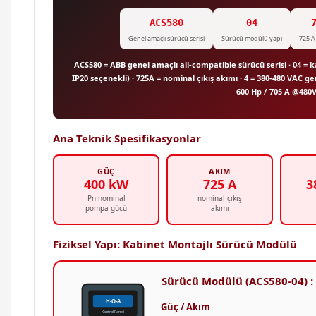
ACS580
04
Genel amaçlı sürücü serisi
Sürücü modülü yapı
725 A 
ACS580 = ABB genel amaçlı all-compatible sürücü serisi · 04 = k
IP20 seçenekli) · 725A = nominal çıkış akımı · 4 = 380-480 VAC ger
600 Hp / 705 A @480
Ana Teknik Spesifikasyonlar
GÜÇ
AKIM
400 kW
725 A
3
Pn nominal
nominal çıkış
pompa gücü
akımı
Fiziksel Yapı: Kabinet Montajlı Sürücü Modülü
Sürücü Modülü (ACS580-04) :
H-O-A
Güç / Akım
Kontrol Paneli