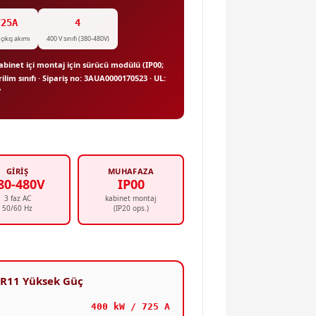
725A
4
çıkış akımı
400 V sınıfı (380-480V)
abinet içi montaj için sürücü modülü (IP00;
ilim sınıfı · Sipariş no: 3AUA0000170523 · UL:
V
GIRIŞ
MUHAFAZA
80-480V
IP00
3 faz AC
kabinet montaj
50/60 Hz
(IP20 ops.)
 R11 Yüksek Güç
400 kW / 725 A