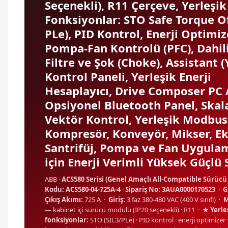
Seçenekli), R11 Çerçeve, Yerleşik
Fonksiyonlar: STO Safe Torque Of
PLe), PID Kontrol, Enerji Optimiz
Pompa-Fan Kontrolü (PFC), Dahil
Filtre ve Şok (Choke), Assistant 
Kontrol Paneli, Yerleşik Enerji
Hesaplayıcı, Drive Composer PC 
Opsiyonel Bluetooth Panel, Skal
Vektör Kontrol, Yerleşik Modbu
Kompresör, Konveyör, Mikser, Ek
Santrifüj, Pompa ve Fan Uygulam
için Enerji Verimli Yüksek Güçlü
ABB ·
ACS580 Serisi (Genel Amaçlı All-Compatible Sürücü 
Kodu: ACS580-04-725A-4
·
Sipariş No: 3AUA0000170523
·
G
Çıkış Akımı:
725 A ·
Giriş:
3 faz 380-480 VAC (400 V sınıfı) ·
M
— kabinet içi sürücü modülü (IP20 seçenekli) · R11 ·
★ Yerle
fonksiyonlar:
STO (SIL3/PLe) · PID kontrol · enerji optimize