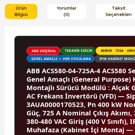
Ürün
Yorumlar
Taksit
Bilgisi
(0)
Seçenekleri
TEDARIK EDILIR
400KW · 725A · 400V
ABB ORIJINAL
GENEL AMAÇLI — HER UYGULAMA
IP00 KABINET MOD
ABB ACS580-04-725A-4 ACS580 Se
Genel Amaçlı (General Purpose) 
Montajlı Sürücü Modülü : Alçak 
AC Frekans İnvertörü (VFD) — Sip
3AUA0000170523, Pn 400 kW No
Güç, 725 A Nominal Çıkış Akımı, 
380-480 VAC Giriş (400 V Sınıfı), 
Muhafaza (Kabinet İçi Montaj —