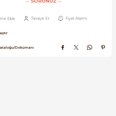
→ SORUNUZ ←
Tavsiye Et
Fiyat Alarmı
aştır
Kataloğu/Dokümanı