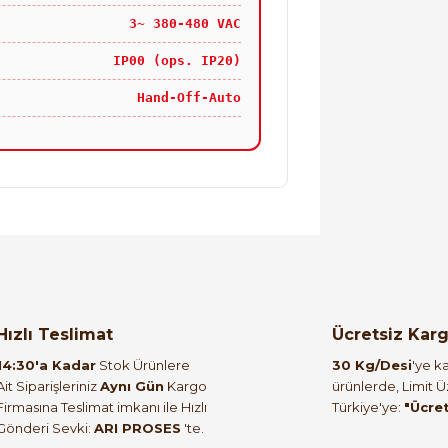
3~ 380-480 VAC
IP00 (ops. IP20)
Hand-Off-Auto
orulmamış.
 yapın!
Hızlı Teslimat
Ücretsiz Kar
14:30'a Kadar
Stok Ürünlere
30 Kg/Desi
'ye ka
Ait Siparişleriniz
Aynı Gün
Kargo
ürünlerde, Limit 
Firmasına Teslimat imkanı ile Hızlı
Türkiye'ye:
"Ücre
Gönderi Sevki:
ARI PROSES
'te.