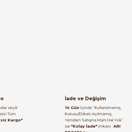
go
İade ve Değişim
dar seçili
14 Gün
İçinde “Kullanılmamış,
Üzeri Tüm
Kutusu/Etiketi Açılmamış,
tsiz Kargo"
Yeniden Satışına Mani Hal Yok”
ise
"Kolay İade"
imkanı :
ARI