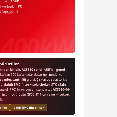
s) ·
★ Panel:
ı
yerleşik ·
PC
 (opsiyonel
 Sürücüler
inden biridir
.
ACS580 serisi
, ABB'nin
genel
kW'tan 500 kW'a kadar duvar tipi, modül ve
truder, santrifüj
gibi değişken ve sabit torklu
zü,
dahili EMC filtre + şok (choke)
,
STO (Safe
ntrol (PFC) fonksiyonları standarttır.
ACS580-04-
 sürücü modülüdür
(IP00; R11 çerçeve) — yüksek
ür.
a-fan
dahili EMC filtre + şok