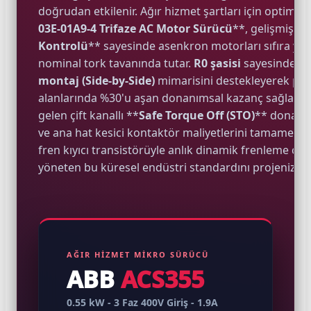
doğrudan etkilenir. Ağır hizmet şartları için optimize
03E-01A9-4 Trifaze AC Motor Sürücü
**, gelişmiş **
Kontrolü
** sayesinde asenkron motorları sıfıra yakı
nominal tork tavanında tutar.
R0 şasisi
sayesinde
ya
montaj (Side-by-Side)
mimarisini destekleyerek pano
alanlarında %30'u aşan donanımsal kazanç sağlar. Ü
e Pako Şalterler
gelen çift kanallı **
Safe Torque Off (STO)
** donanımı
ve ana hat kesici kontaktör maliyetlerini tamamen de
fren kıyıcı transistörüyle anlık dinamik frenleme çev
yöneten bu küresel endüstri standardını projenize d
AĞIR HİZMET MİKRO SÜRÜCÜ
ABB
ACS355
0.55 kW - 3 Faz 400V Giriş - 1.9A