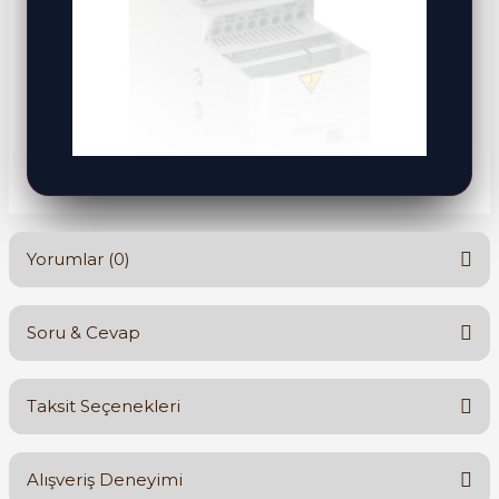
Yorumlar (0)
Soru & Cevap
Bu ürüne ilk yorumu siz yapın!
Taksit Seçenekleri
Yorum Yaz
Ürün hakkında henüz soru sorulmamış.
Alışveriş Deneyimi