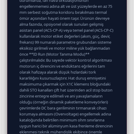
durumlarda, fan hava sirkülasyonunun
engellenmemesi adına alt ve üst yüzeylerde en az 75
mm serbest soğutma koridoru bırakılması termal
ömür açısından hayati önem taşır. Ürünün devreye
alma fazında, opsiyonel olarak sunulan gelişmiş
asistan panel (ACS-CP-A) veya temel panel (ACS-CP-C)
kullanılarak motor etiket değerleri (akım, güç, devir,
frekans) 99 numaralı parametre grubundan sisteme
eksiksiz girilmeli ve motor miline yük bağlanmadan
önce **ID Run (Motor Tanıma Modu)**
çalıştırılmalıdır. Bu sayede vektör kontrol algoritması
motorun iç direncini ve endüktans eğrilerini tam
olarak hafızaya alarak düşük hızlardaki tork
kararlılığını kusursuzlaştırır. Hat duruş emniyetini
maksimuma çıkarmak için X1C klemens bloğundaki
dahili STO kanalları çift hat üzerinden acil stop buton
zincirine entegre edilmeli ve ani yavaşlamaların
olduğu (örneğin dinamik paketleme konveyörleri)
çevrimlerde DC bara geriliminin tırmanarak cihazı
korumaya almasını (Overvoltage) engellemek adına
kataloğunda belirtilen minimum ohm sınırlarına
uygun harici bir alüminyum kasa frenleme direncinin
eklenmesi teknik mühendislik ekibince önemle