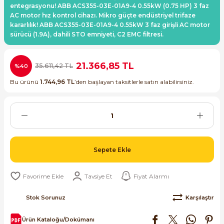
entegrasyonu! ABB ACS355-03E-01A9-4 0.55kW (0.75 HP) 3 faz
ri ve Transmitterleri
ACS580
SIMATIC Endüstriyel Panel PC'ler
AC motor hız kontrol cihazı. Mikro güçte endüstriyel trifaze
Sinamics S120 Modüler Sürücü Sistemi
kararlılık! ABB ACS355-03E-01A9-4 0.55kW 3 faz girişli AC motor
sürücü (1.9A), dahili STO emniyeti, C2 EMC filtresi.
ACS880
SIMATIC ET200 Dağıtılmış Giriş-Çkış
e Ölçüm Cihazları
Sinamics S210 Servo Sürücü Sistemi
 Seviye
SIMATIC ET200SP Open Controller
21.366,85 TL
35.611,42 TL
%40
ji Sayaçları
Sinamics V20 Hız Kontrol Cihazları
Bu ürünü
1.744,96 TL
’den başlayan taksitlerle satın alabilirsiniz.
ye
SIMATIC ExProof Panel PC'ler ve Thin C
ve Prizler
Sinamics V90 Servo Sürücü Sistemi
SIMATIC HMI Operatör Paneller
eri
SIMATIC S7-1200
 (Power Supply)
Sepete Ekle
SIMATIC S7-1500
Tavsiye Et
Fiyat Alarmı
SIMATIC S7-300
 Taşıma Sistemleri - Spiral , Boru ,
Stok Sorunuz
Karşılaştır
SIMATIC S7-400
Ürün Kataloğu/Dokümanı
ma Rölesi, Cihazları ve Anahtarları