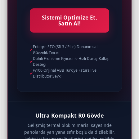
Sistemi Optimize Et,
Satın Al!
Entegre STO (SIL3 / PL e) Donanımsal
✔
Güvenlik Zinciri
Dahili Frenleme Kıyıcısı ile Hızlı Duruş-Kalkış
✔
Desteği
%100 Orijinal ABB Türkiye Faturalı ve
✔
Distribütör Sevkli
Ultra Kompakt R0 Gövde
Gelişmiş termal blok mimarisi sayesinde
panolarda yan yana sıfır boşlukla dizilebilir,
kabin içi hacim maliyetlerini radikal şekilde