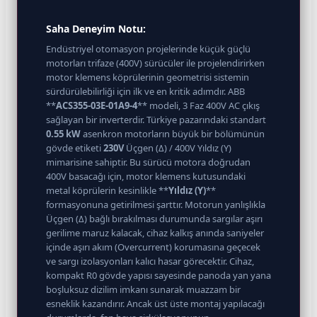
Saha Deneyim Notu:
Endüstriyel otomasyon projelerinde küçük güçlü
motorları trifaze (400V) sürücüler ile projelendirirken
motor klemens köprülerinin geometrisi sistemin
sürdürülebilirliği için ilk ve en kritik adımdır. ABB
**
ACS355-03E-01A9-4
** modeli, 3 Faz 400V AC çıkış
sağlayan bir inverterdir. Türkiye pazarındaki standart
0.55 kW
asenkron motorların büyük bir bölümünün
gövde etiketi
230V
Üçgen (Δ) / 400V Yıldız (Y)
mimarisine sahiptir. Bu sürücü motora doğrudan
400V basacağı için, motor klemens kutusundaki
metal köprülerin kesinlikle **
Yıldız (Y)
**
formasyonuna getirilmesi şarttır. Motorun yanlışlıkla
Üçgen (Δ) bağlı bırakılması durumunda sargılar aşırı
gerilime maruz kalacak, cihaz kalkış anında saniyeler
içinde aşırı akım (Overcurrent) korumasına geçecek
ve sargı izolasyonları kalıcı hasar görecektir. Cihaz,
kompakt R0 gövde yapısı sayesinde panoda yan yana
boşluksuz dizilim imkanı sunarak muazzam bir
esneklik kazandırır. Ancak üst üste montaj yapılacağı