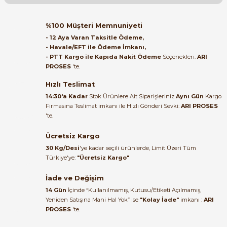
Soru Sor
Orijinal kutusuyla ertesi gün
%100 Müşteri Memnuniyeti
ulaştı elimize. Teşekkürler.
- 12 Aya Varan Taksitle Ödeme,
- Havale/EFT ile Ödeme İmkanı,
B... A... | 27/06/2026
- PTT Kargo ile Kapıda Nakit Ödeme
Seçenekleri:
ARI
PROSES
'te.
Satıcı ilgili ve çok yardım severdi
bundan mehmet bey ilgi ve
Hızlı Teslimat
alakası için teşekkür ederim
14:30'a Kadar
Stok Ürünlere Ait Siparişleriniz
Aynı Gün
Kargo
Firmasına Teslimat imkanı ile Hızlı Gönderi Sevki:
ARI PROSES
muhammed demirci |
'te.
22/06/2026
Ücretsiz Kargo
Ürün elime eksiksiz ve hasarsız
30 Kg/Desi
'ye kadar seçili ürünlerde, Limit Üzeri Tüm
ulaştı. Paketleme özenliydi,
Türkiye'ye:
"Ücretsiz Kargo"
alışveriş sürecinden memnun
kaldım.
İade ve Değişim
14 Gün
İçinde “Kullanılmamış, Kutusu/Etiketi Açılmamış,
Kemal Toktaş | 20/06/2026
Yeniden Satışına Mani Hal Yok” ise
"Kolay İade"
imkanı :
ARI
PROSES
'te.
Alışveriş süreci de hızlı ve