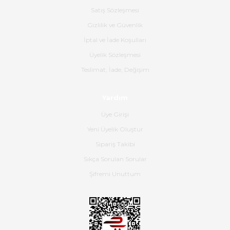
poşetlerle gönderim yapıyorlar.
Satış Sözleşmesi
Ürünün kodu XDR-240e-24 yeni
ürün geliyor.
Gizlilik ve Güvenlik
İptal ve İade Koşulları
B... K... | 16/06/2026
Üyelik Sözleşmesi
Gerçekten harika ve etkileyici
Teslimat, İade, Değişim
olmuş, tam istediğim gibi. Ayrıca
satış personeline de güzel ve
Yardım
nazik ilgisi için teşekkür ederim.
Üye Girişi
Dima Kulalac | 18/05/2026
Yeni Üyelik Oluştur
Hızlı bir şekilde elimize ulaştı
Sipariş Takibi
güzel paketlenmişti
Sıkça Sorulan Sorular
B... K... | 16/05/2026
Şifremi Unuttum
Ürün iki gün içinde elime
ulaştı.Ürünün paketlenmesi
gayet başarılı hasarsız bir şekilde
teslim aldım. Bu konudaki