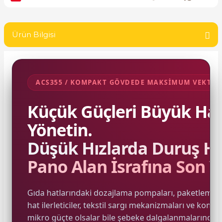
SIMATIC SAFETY
Kaynakları - UPS
SIMATIC TIA PORTAL HMI Yazılımları
Ürün Bilgisi
re Kesiciler
SIMATIC Yazılım Paketleri
SIMOTION Hareket Kontrol Üniteleri
ACS355 / KOMPAKT GÖVDEDE MAKSİMUM VEKTÖ
alterleri
Küçük Güçleri Büyük Has
SIRIUS SAFETY
er Şalterleri
Yönetin.
WinCC Unified Runtime Yazılımları
Düşük Hızlarda Duruş Ha
Pano Alan İsrafına Son V
ler
Gıda hatlarındaki dozajlama pompaları, paketleme 
ı
hat ilerleticiler, tekstil sargı mekanizmaları ve komp
mikro güçte olsalar bile şebeke dalgalanmalarından
umuşak Yol Vericiler