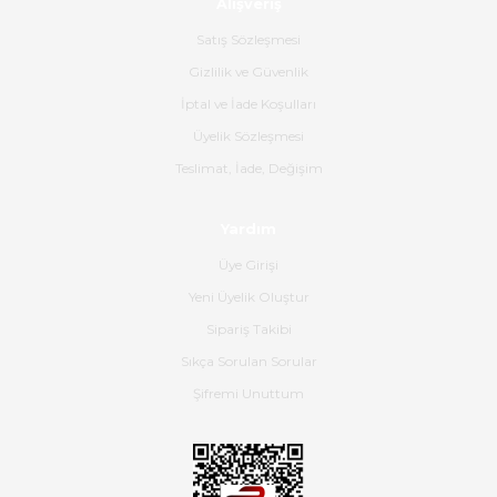
Alışveriş
Ürün sorunsuz ulaştı havalı
poşetlerle gönderim yapıyorlar.
Satış Sözleşmesi
Ürünün kodu XDR-240e-24 yeni
ürün geliyor.
Gizlilik ve Güvenlik
İptal ve İade Koşulları
B... K... | 16/06/2026
Üyelik Sözleşmesi
Gerçekten harika ve etkileyici
Teslimat, İade, Değişim
olmuş, tam istediğim gibi. Ayrıca
satış personeline de güzel ve
Yardım
nazik ilgisi için teşekkür ederim.
Üye Girişi
Dima Kulalac | 18/05/2026
Yeni Üyelik Oluştur
Hızlı bir şekilde elimize ulaştı
Sipariş Takibi
güzel paketlenmişti
Sıkça Sorulan Sorular
B... K... | 16/05/2026
Şifremi Unuttum
Ürün iki gün içinde elime
ulaştı.Ürünün paketlenmesi
gayet başarılı hasarsız bir şekilde