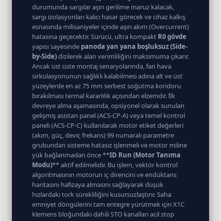
durumunda sargılar aşırı gerilime maruz kalacak,
sargı izolasyonları kalıcı hasar görecek ve cihaz kalkış
esnasında milisaniyeler içinde aşırı akım (Overcurrent)
hatasına geçecektir. Sürücü, ultra kompakt
R0 gövde
yapısı sayesinde
panoda yan yana boşluksuz (Side-
by-Side)
dizilerek alan verimliliğini maksimuma çıkarır.
Ancak üst üste montaj senaryolarında, fan hava
sirkülasyonunun sağlıklı kalabilmesi adına alt ve üst
yüzeylerde en az 75 mm serbest soğutma koridoru
bırakılması termal kararlılık açısından elzemdir. İlk
devreye alma aşamasında, opsiyonel olarak sunulan
gelişmiş asistan panel (ACS-CP-A) veya temel kontrol
paneli (ACS-CP-C) kullanılarak motor etiket değerleri
(akım, güç, devir, frekans) 99 numaralı parametre
grubundan sisteme hatasız işlenmeli ve motor miline
yük bağlanmadan önce **
ID Run (Motor Tanıma
Modu)
** aktif edilmelidir. Bu işlem, vektör kontrol
algoritmasının motorun iç direncini ve endüktans
haritasını hafızaya almasını sağlayarak düşük
hızlardaki tork sürekliliğini kusursuzlaştırır. Saha
emniyet döngülerini tam entegre yürütmek için X1C
klemens bloğundaki dahili STO kanalları acil stop