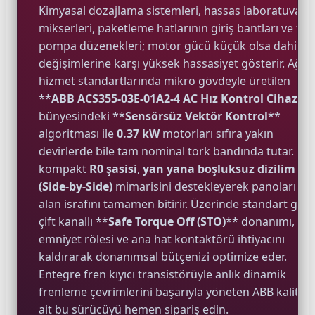
Kimyasal dozajlama sistemleri, hassas laboratuvar
mikserleri, paketleme hatlarının giriş bantları ve fan
pompa düzenekleri; motor gücü küçük olsa dahi yü
değişimlerine karşı yüksek hassasiyet gösterir. Ağır
hizmet standartlarında mikro gövdeyle üretilen
**
ABB ACS355-03E-01A2-4 AC Hız Kontrol Cihazı
**
e Pako Şalterler
bünyesindeki **
Sensörsüz Vektör Kontrol
**
algoritması ile
0.37 kW
motorları sıfıra yakın
devirlerde bile tam nominal tork bandında tutar. Ult
kompakt
R0 şasisi
,
yan yana boşluksuz dizilim
(Side-by-Side)
mimarisini destekleyerek panolarınız
alan israfını tamamen bitirir. Üzerinde standart gele
çift kanallı **
Safe Torque Off (STO)
** donanımı, har
emniyet rölesi ve ana hat kontaktörü ihtiyacını
kaldırarak donanımsal bütçenizi optimize eder.
Entegre fren kıyıcı transistörüyle anlık dinamik
frenleme çevrimlerini başarıyla yöneten ABB kalites
ait bu sürücüyü hemen sipariş edin.