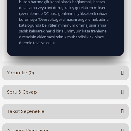
buton hattına çift kanal olarak bağlanmalı; hassas
dozajlama veya ani duruş-kalkış gerektiren mikser
çevrimlerinde DC bara geriliminin yükselerek cihazı
korumaya (Overvoltage) almasını engellemek adına
kataloğunda belirtilen minimum ommaj sınırlarına
sadık kalınarak harici bir alüminyum kasa frenleme
direncinin eklenmesi teknik mühendislik ekibince
önemle tavsiye edilir.
Yorumlar (0)
Soru & Cevap
Bu ürüne ilk yorumu siz yapın!
Taksit Seçenekleri
Yorum Yaz
Ürün hakkında henüz soru sorulmamış.
Alışveriş Deneyimi