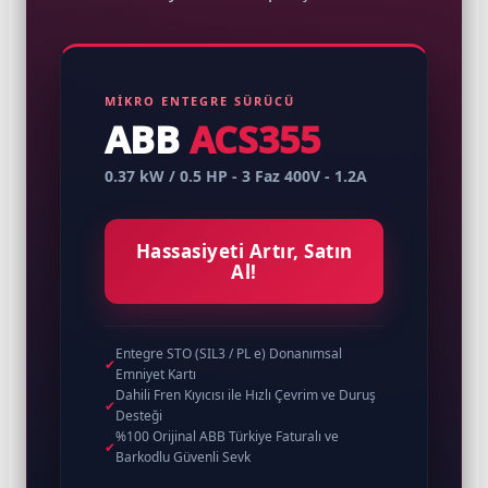
MİKRO ENTEGRE SÜRÜCÜ
ABB
ACS355
0.37 kW / 0.5 HP - 3 Faz 400V - 1.2A
Hassasiyeti Artır, Satın
Al!
Entegre STO (SIL3 / PL e) Donanımsal
✔
Emniyet Kartı
Dahili Fren Kıyıcısı ile Hızlı Çevrim ve Duruş
✔
Desteği
%100 Orijinal ABB Türkiye Faturalı ve
✔
Barkodlu Güvenli Sevk