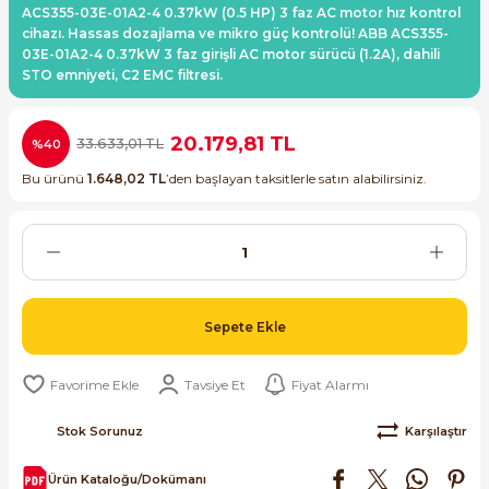
ACS355-03E-01A2-4 0.37kW (0.5 HP) 3 faz AC motor hız kontrol
ri ve Transmitterleri
ACS580
SIMATIC Endüstriyel Panel PC'ler
cihazı. Hassas dozajlama ve mikro güç kontrolü! ABB ACS355-
Sinamics S120 Modüler Sürücü Sistemi
03E-01A2-4 0.37kW 3 faz girişli AC motor sürücü (1.2A), dahili
STO emniyeti, C2 EMC filtresi.
ACS880
SIMATIC ET200 Dağıtılmış Giriş-Çkış
e Ölçüm Cihazları
Sinamics S210 Servo Sürücü Sistemi
 Seviye
SIMATIC ET200SP Open Controller
20.179,81 TL
33.633,01 TL
%40
ji Sayaçları
Sinamics V20 Hız Kontrol Cihazları
Bu ürünü
1.648,02 TL
’den başlayan taksitlerle satın alabilirsiniz.
ye
SIMATIC ExProof Panel PC'ler ve Thin C
ve Prizler
Sinamics V90 Servo Sürücü Sistemi
SIMATIC HMI Operatör Paneller
eri
SIMATIC S7-1200
 (Power Supply)
Sepete Ekle
SIMATIC S7-1500
Tavsiye Et
Fiyat Alarmı
SIMATIC S7-300
 Taşıma Sistemleri - Spiral , Boru ,
Stok Sorunuz
Karşılaştır
SIMATIC S7-400
Ürün Kataloğu/Dokümanı
ma Rölesi, Cihazları ve Anahtarları