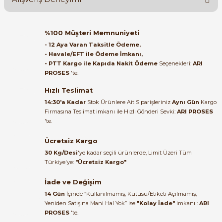
Soru Sor
Orijinal kutusuyla ertesi gün
%100 Müşteri Memnuniyeti
ulaştı elimize. Teşekkürler.
- 12 Aya Varan Taksitle Ödeme,
- Havale/EFT ile Ödeme İmkanı,
B... A... | 27/06/2026
- PTT Kargo ile Kapıda Nakit Ödeme
Seçenekleri:
ARI
PROSES
'te.
Satıcı ilgili ve çok yardım severdi
bundan mehmet bey ilgi ve
Hızlı Teslimat
alakası için teşekkür ederim
14:30'a Kadar
Stok Ürünlere Ait Siparişleriniz
Aynı Gün
Kargo
Firmasına Teslimat imkanı ile Hızlı Gönderi Sevki:
ARI PROSES
muhammed demirci |
'te.
22/06/2026
Ücretsiz Kargo
Ürün elime eksiksiz ve hasarsız
30 Kg/Desi
'ye kadar seçili ürünlerde, Limit Üzeri Tüm
ulaştı. Paketleme özenliydi,
Türkiye'ye:
"Ücretsiz Kargo"
alışveriş sürecinden memnun
kaldım.
İade ve Değişim
14 Gün
İçinde “Kullanılmamış, Kutusu/Etiketi Açılmamış,
Kemal Toktaş | 20/06/2026
Yeniden Satışına Mani Hal Yok” ise
"Kolay İade"
imkanı :
ARI
PROSES
'te.