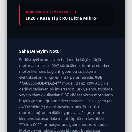
KORUMA SINIFI VE KASA TİPİ
IP20 / Kasa Tipi: R0 (Ultra Mikro)
Saha Deneyim Notu:
Endüstriyel otomasyon hatlarında küçük güçlü
motorları trifaze (400V) sürücüler ile kontrol ederken
motor klemens bağlantı geometrisi, sistemin
elektriksel ömrü için en kritik parametredir.
ABB
**ACS355-03E-01A2-4**
modeli, 3 Faz 400V AC çıkış
gerilimi sağlayan bir inverterdir. Türkiye endüstrisinde
yaygın olarak kullanılan
0.37 kW
asenkron motorların
büyük çoğunluğunun etiket mimarisi 230V Üçgen (Δ)
/ 400V Yıldız (Y) olarak basılmaktadır. Bu sürücü
motora doğrudan 400V uygulayacağı için, motor
klemens kutusundaki metal köprülerin kesinlikle
**Yıldız (Y)** formasyonuna getirilmesi zorunludur.
Motorun yanlışlıkla Üçgen (Δ) bağlı bırakılması