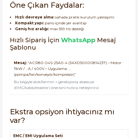
Öne Çıkan Faydalar:
Hızlı devreye alma:
sahada pratik kurulum yaklaşımı
Kompakt yapı:
pano içinde yer avantajı
Geniş hız aralığı:
max 599 Hz desteği
Hızlı Sipariş İçin
WhatsApp
Mesaj
Şablonu
Mesaj:
“ACS180-04S-25A0-4 (3AXD50000814237) – Motor:
11kW / …A / 400V – Uygulama: …
(pompa/fan/konveyör/kompresör)”
Bu bilgiyle stok/termin + gerekiyorsa aksesuar
(EMC/kablo/reaktör) önerisini hızlıca netleştiririz.
Ekstra opsiyon ihtiyacınız mı
var?
EMC / EMI Uygulama Seti