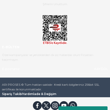
B... K... | 16/05/2026
Şifremi Unuttum
Ürün iki gün içinde elime
ulaştı.Ürünün paketlenmesi
gayet başarılı hasarsız bir şekilde
teslim aldım. Bu konudaki
hassasiyetleri ve Ürünün kalitesi
için teşekkür ederim
E-BÜLTEN
C... K... | 16/05/2026
Özel kampanyalar ve yeniliklerden ilk siz haberdar olun! Fırsatları
kaçırmayın.
Deneyimini Paylaş
Diğer yorumları göster
KAYDOL
ARI PROSES © Tüm hakları saklıdır. Kredi kartı bilgileriniz 256bit SSL
sertifikası ile korunmaktadır.
Sipariş Takibi
Yardım
İade & Değişim