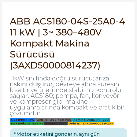
SIMATIC SAFETY
Kaynakları - UPS
ABB ACS180-04S-25A0-4
SIMATIC TIA PORTAL HMI Yazılımları
11 kW | 3~ 380–480V
re Kesiciler
SIMATIC Yazılım Paketleri
Kompakt Makina
SIMOTION Hareket Kontrol Üniteleri
Sürücüsü
alterleri
(3AXD50000814237)
SIRIUS SAFETY
er Şalterleri
11kW sınıfında doğru sürücü;
arıza
WinCC Unified Runtime Yazılımları
riskini düşürür
, devreye alma süresini
kısaltır ve üretimde stabil hız kontrolü
sağlar. ACS180; pompa, fan, konveyör
ve kompresör gibi makine
ler
uygulamalarında kompakt ve pratik bir
çözümdür.
ı
Güç (Pn): 11 kW
Giriş: 3~ 380–480 VAC
Nominal Akım (In): 25 A
Max Frekans: 599 Hz
Koruma: IP20
Ürün ID: 3AXD50000814237
“Motor etiketini gönderin, aynı gün
umuşak Yol Vericiler