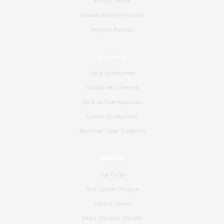
Kargo Takibi
alakaları üst düzeydi itina ile
tavsiye ederim
Havale Bildirim Formu
İletişim Formu
Ahmet Çağın | 20/06/2026
Alışveriş
Ürün sorunsuz ulaştı havalı
poşetlerle gönderim yapıyorlar.
Satış Sözleşmesi
Ürünün kodu XDR-240e-24 yeni
ürün geliyor.
Gizlilik ve Güvenlik
İptal ve İade Koşulları
B... K... | 16/06/2026
Üyelik Sözleşmesi
Gerçekten harika ve etkileyici
Teslimat, İade, Değişim
olmuş, tam istediğim gibi. Ayrıca
satış personeline de güzel ve
Yardım
nazik ilgisi için teşekkür ederim.
Üye Girişi
Dima Kulalac | 18/05/2026
Yeni Üyelik Oluştur
Hızlı bir şekilde elimize ulaştı
Sipariş Takibi
güzel paketlenmişti
Sıkça Sorulan Sorular