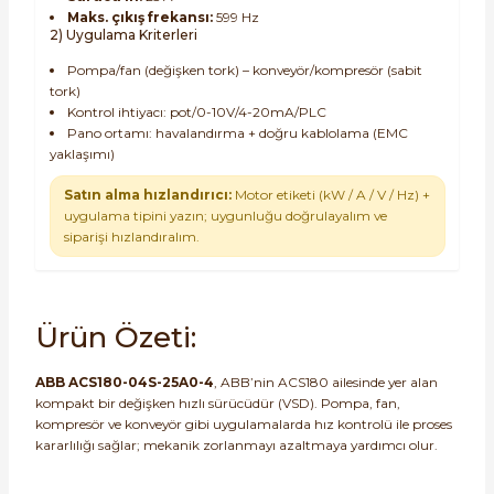
Maks. çıkış frekansı:
599 Hz
2) Uygulama Kriterleri
Pompa/fan (değişken tork) – konveyör/kompresör (sabit
tork)
Kontrol ihtiyacı: pot/0-10V/4-20mA/PLC
Pano ortamı: havalandırma + doğru kablolama (EMC
yaklaşımı)
Satın alma hızlandırıcı:
Motor etiketi (kW / A / V / Hz) +
uygulama tipini yazın; uygunluğu doğrulayalım ve
siparişi hızlandıralım.
Ürün Özeti:
ABB ACS180-04S-25A0-4
, ABB’nin ACS180 ailesinde yer alan
kompakt bir değişken hızlı sürücüdür (VSD). Pompa, fan,
kompresör ve konveyör gibi uygulamalarda hız kontrolü ile proses
kararlılığı sağlar; mekanik zorlanmayı azaltmaya yardımcı olur.