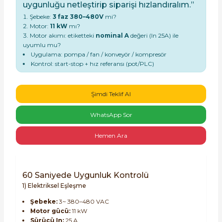
uygunluğu netleştirip siparişi hızlandıralım.”
Şebeke:
3 faz 380–480V
mi?
Motor:
11 kW
mı?
Motor akımı: etiketteki
nominal A
değeri (In 25A) ile
uyumlu mu?
Uygulama: pompa / fan / konveyör / kompresör
Kontrol: start-stop + hız referansı (pot/PLC)
e Pako Şalterler
Şimdi Teklif Al
WhatsApp Sor
Hemen Ara
60 Saniyede Uygunluk Kontrolü
1) Elektriksel Eşleşme
Şebeke:
3~ 380–480 VAC
Motor gücü:
11 kW
Sürücü In:
25 A