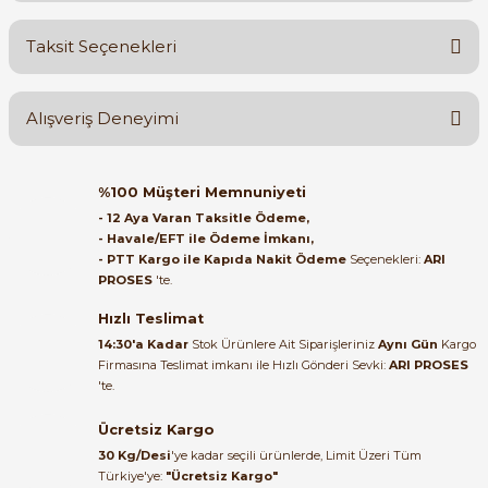
Bu ürüne ilk yorumu siz yapın!
Taksit Seçenekleri
Yorum Yaz
Ürün hakkında henüz soru sorulmamış.
Alışveriş Deneyimi
Soru Sor
Orijinal kutusuyla ertesi gün
%100 Müşteri Memnuniyeti
ulaştı elimize. Teşekkürler.
- 12 Aya Varan Taksitle Ödeme,
- Havale/EFT ile Ödeme İmkanı,
B... A... | 27/06/2026
- PTT Kargo ile Kapıda Nakit Ödeme
Seçenekleri:
ARI
PROSES
'te.
Satıcı ilgili ve çok yardım severdi
bundan mehmet bey ilgi ve
Hızlı Teslimat
alakası için teşekkür ederim
14:30'a Kadar
Stok Ürünlere Ait Siparişleriniz
Aynı Gün
Kargo
Firmasına Teslimat imkanı ile Hızlı Gönderi Sevki:
ARI PROSES
muhammed demirci |
'te.
22/06/2026
Ücretsiz Kargo
Ürün elime eksiksiz ve hasarsız
30 Kg/Desi
'ye kadar seçili ürünlerde, Limit Üzeri Tüm
ulaştı. Paketleme özenliydi,
Türkiye'ye:
"Ücretsiz Kargo"