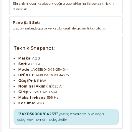
Ekranlı motor kablosu + doğru topraklama ile parazit riskini
düşürün.
Pano Şalt Seti
Uygun şalter/sigorta ve kablo kesiti ile güvenli kurulum.
Teknik Snapshot:
Marka:
ABB
Seri:
ACS180
Model:
ACS180-04S-25A0-4
Ürün ID:
3AXD50000814237
Güç (Pn):
11 kW
Nominal Akım (In):
25 A
Giriş:
3~ 380–480 VAC
Maks. frekans:
599 Hz
Koruma:
IP20
“3AXD50000814237”
yazın; stok/termin ve doğru
eşleşmeyi hemen netleştirelim.