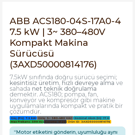
SIMATIC SAFETY
re Kesiciler
ABB ACS180-04S-17A0-4
SIMATIC TIA PORTAL HMI Yazılımları
7.5 kW | 3~ 380–480V
SIMATIC Yazılım Paketleri
alterleri
Kompakt Makina
SIMOTION Hareket Kontrol Üniteleri
Sürücüsü
er Şalterleri
(3AXD50000814176)
SIRIUS SAFETY
7.5kW sınıfında doğru sürücü seçimi;
WinCC Unified Runtime Yazılımları
kesintisiz üretim
,
hızlı devreye alma
ve
ler
sahada
net teknik doğrulama
demektir. ACS180; pompa, fan,
ı
konveyör ve kompresör gibi makine
uygulamalarında kompakt ve pratik bir
çözümdür.
umuşak Yol Vericiler
Güç (Pn): 7.5 kW
Giriş: 3~ 380–480 VAC
Nominal Akım (In): 17 A
Max Frekans: 599 Hz
Koruma: IP20
Ürün ID: 3AXD50000814176
“Motor etiketini gönderin, uyumluluğu aynı