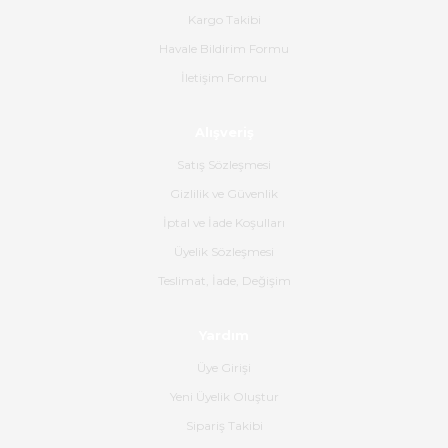
bana ulaşımına kadar ilgi ve
Kargo Takibi
alakaları üst düzeydi itina ile
tavsiye ederim
Havale Bildirim Formu
İletişim Formu
Ahmet Çağın | 20/06/2026
Alışveriş
Ürün sorunsuz ulaştı havalı
poşetlerle gönderim yapıyorlar.
Satış Sözleşmesi
Ürünün kodu XDR-240e-24 yeni
ürün geliyor.
Gizlilik ve Güvenlik
İptal ve İade Koşulları
B... K... | 16/06/2026
Üyelik Sözleşmesi
Gerçekten harika ve etkileyici
Teslimat, İade, Değişim
olmuş, tam istediğim gibi. Ayrıca
satış personeline de güzel ve
Yardım
nazik ilgisi için teşekkür ederim.
Üye Girişi
Dima Kulalac | 18/05/2026
Yeni Üyelik Oluştur
Hızlı bir şekilde elimize ulaştı
Sipariş Takibi
güzel paketlenmişti