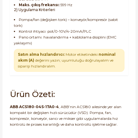
Maks. çıkış frekansı:
599 Hz
2) Uygulama Kriterleri
Pompa/fan (değişken tork) – konveyör/kompresör (sabit
tork)
Kontrol ihtiyacı: pot/0-10V/4-20mA/PLC
Pano ortamı: havalandırma + kablolama disiplini (EMC
yaklaşımı)
Satın alma hızlandırıcı:
Motor etiketindeki
nominal
akım (A)
değerini yazın; uyumluluğu doğrulayalım ve
siparişi hızlandıralım.
Ürün Özeti:
ABB ACS180-04S-17A0-4
, ABB’nin ACS180 ailesinde yer alan
kompakt bir değişken hızlı sürücüdür (VSD). Pompa, fan,
kompresör, konveyör, sarıcı ve mikser gibi uygulamalarda hız
kontrolü ile proses kararlılığı ve daha kontrollü işletme sağlar.