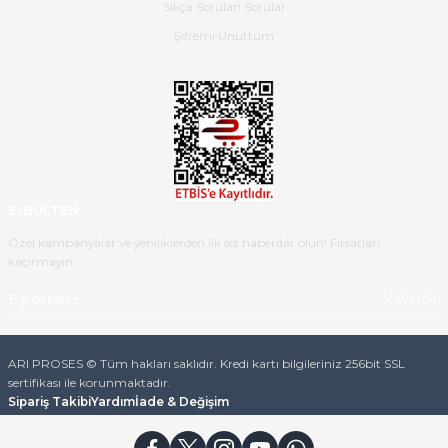
Sıkça Sorulan Sorular
B... K... | 16/05/2026
Şifremi Unuttum
Ürün iki gün içinde elime
ulaştı.Ürünün paketlenmesi
gayet başarılı hasarsız bir şekilde
teslim aldım. Bu konudaki
hassasiyetleri ve Ürünün kalitesi
için teşekkür ederim
E-BÜLTEN
C... K... | 16/05/2026
Özel kampanyalar ve yeniliklerden ilk siz haberdar olun! Fırsatları
kaçırmayın.
Deneyimini Paylaş
Diğer yorumları göster
KAYDOL
ARI PROSES © Tüm hakları saklıdır. Kredi kartı bilgileriniz 256bit SSL
sertifikası ile korunmaktadır.
Sipariş Takibi
Yardım
İade & Değişim