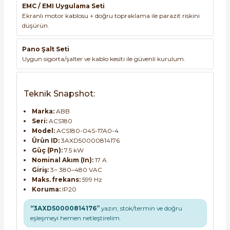
EMC / EMI Uygulama Seti
Ekranlı motor kablosu + doğru topraklama ile parazit riskini
düşürün.
Pano Şalt Seti
Uygun sigorta/şalter ve kablo kesiti ile güvenli kurulum.
Teknik Snapshot:
Marka:
ABB
Seri:
ACS180
Model:
ACS180-04S-17A0-4
Ürün ID:
3AXD50000814176
Güç (Pn):
7.5 kW
Nominal Akım (In):
17 A
Giriş:
3~ 380–480 VAC
Maks. frekans:
599 Hz
Koruma:
IP20
“3AXD50000814176”
yazın; stok/termin ve doğru
eşleşmeyi hemen netleştirelim.