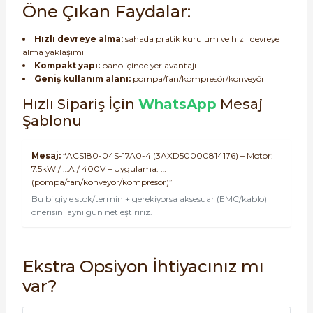
Öne Çıkan Faydalar:
Hızlı devreye alma:
sahada pratik kurulum ve hızlı devreye
alma yaklaşımı
Kompakt yapı:
pano içinde yer avantajı
Geniş kullanım alanı:
pompa/fan/kompresör/konveyör
Hızlı Sipariş İçin
WhatsApp
Mesaj
Şablonu
Mesaj:
“ACS180-04S-17A0-4 (3AXD50000814176) – Motor:
7.5kW / …A / 400V – Uygulama: …
(pompa/fan/konveyör/kompresör)”
Bu bilgiyle stok/termin + gerekiyorsa aksesuar (EMC/kablo)
önerisini aynı gün netleştiririz.
Ekstra Opsiyon İhtiyacınız mı
var?