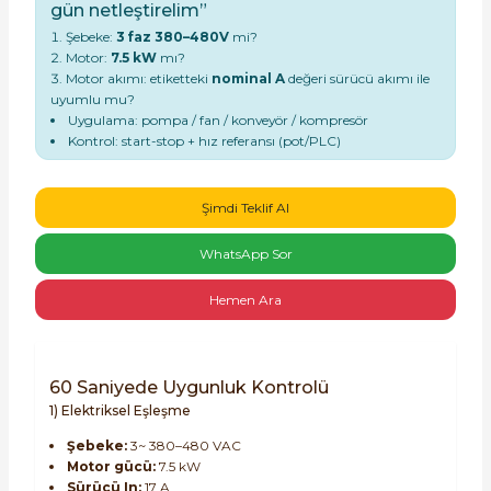
gün netleştirelim”
Şebeke:
3 faz 380–480V
mi?
Motor:
7.5 kW
mı?
Motor akımı: etiketteki
nominal A
değeri sürücü akımı ile
e Pako Şalterler
uyumlu mu?
Uygulama: pompa / fan / konveyör / kompresör
Kontrol: start-stop + hız referansı (pot/PLC)
Şimdi Teklif Al
WhatsApp Sor
Hemen Ara
60 Saniyede Uygunluk Kontrolü
1) Elektriksel Eşleşme
Şebeke:
3~ 380–480 VAC
Motor gücü:
7.5 kW
Sürücü In:
17 A