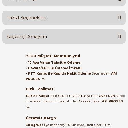
Bu ürüne ilk yorumu siz yapın!
Taksit Seçenekleri
Yorum Yaz
Ürün hakkında henüz soru sorulmamış.
Alışveriş Deneyimi
Soru Sor
Orijinal kutusuyla ertesi gün
%100 Müşteri Memnuniyeti
ulaştı elimize. Teşekkürler.
- 12 Aya Varan Taksitle Ödeme,
- Havale/EFT ile Ödeme İmkanı,
B... A... | 27/06/2026
- PTT Kargo ile Kapıda Nakit Ödeme
Seçenekleri:
ARI
PROSES
'te.
Satıcı ilgili ve çok yardım severdi
bundan mehmet bey ilgi ve
Hızlı Teslimat
alakası için teşekkür ederim
14:30'a Kadar
Stok Ürünlere Ait Siparişleriniz
Aynı Gün
Kargo
Firmasına Teslimat imkanı ile Hızlı Gönderi Sevki:
ARI PROSES
muhammed demirci |
'te.
22/06/2026
Ücretsiz Kargo
Ürün elime eksiksiz ve hasarsız
30 Kg/Desi
'ye kadar seçili ürünlerde, Limit Üzeri Tüm