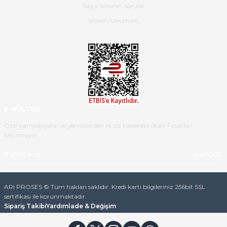
Sıkça Sorulan Sorular
B... K... | 16/05/2026
Şifremi Unuttum
Ürün iki gün içinde elime
ulaştı.Ürünün paketlenmesi
gayet başarılı hasarsız bir şekilde
teslim aldım. Bu konudaki
hassasiyetleri ve Ürünün kalitesi
için teşekkür ederim
E-BÜLTEN
C... K... | 16/05/2026
Özel kampanyalar ve yeniliklerden ilk siz haberdar olun! Fırsatları
kaçırmayın.
Deneyimini Paylaş
Diğer yorumları göster
KAYDOL
ARI PROSES © Tüm hakları saklıdır. Kredi kartı bilgileriniz 256bit SSL
sertifikası ile korunmaktadır.
Sipariş Takibi
Yardım
İade & Değişim