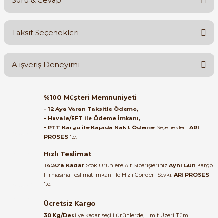
Soru & Cevap
Bu ürüne ilk yorumu siz yapın!
Taksit Seçenekleri
Yorum Yaz
Ürün hakkında henüz soru sorulmamış.
Alışveriş Deneyimi
Soru Sor
Orijinal kutusuyla ertesi gün
%100 Müşteri Memnuniyeti
ulaştı elimize. Teşekkürler.
- 12 Aya Varan Taksitle Ödeme,
- Havale/EFT ile Ödeme İmkanı,
B... A... | 27/06/2026
- PTT Kargo ile Kapıda Nakit Ödeme
Seçenekleri:
ARI
PROSES
'te.
Satıcı ilgili ve çok yardım severdi
bundan mehmet bey ilgi ve
Hızlı Teslimat
alakası için teşekkür ederim
14:30'a Kadar
Stok Ürünlere Ait Siparişleriniz
Aynı Gün
Kargo
Firmasına Teslimat imkanı ile Hızlı Gönderi Sevki:
ARI PROSES
muhammed demirci |
'te.
22/06/2026
Ücretsiz Kargo
Ürün elime eksiksiz ve hasarsız
30 Kg/Desi
'ye kadar seçili ürünlerde, Limit Üzeri Tüm