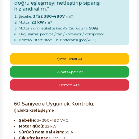
doğru eşleşmeyi netleştirip siparişi
hızlandıralım.”
Şebeke:
3 faz 380–480V
mi?
Motor:
22 kW
mı?
Motor akımı etikette kaç A? (Sürücü In:
50A
)
Uygulama: pompa / fan / konveyör / kompresör
Kontrol: start-stop + hız referansı (pot/PLC)
e Pako Şalterler
Şimdi Teklif Al
WhatsApp Sor
Hemen Ara
60 Saniyede Uygunluk Kontrolü:
1) Elektriksel Eşleşme
Şebeke:
3~ 380–480 VAC
Motor gücü:
22 kW
Sürücü nominal akım:
50 A
Çıkış frekansı:
0–599 Hz