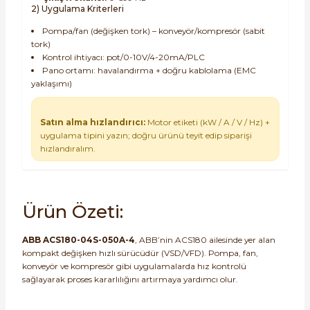
2) Uygulama Kriterleri
Pompa/fan (değişken tork) – konveyör/kompresör (sabit
tork)
Kontrol ihtiyacı: pot/0-10V/4-20mA/PLC
Pano ortamı: havalandırma + doğru kablolama (EMC
yaklaşımı)
Satın alma hızlandırıcı:
Motor etiketi (kW / A / V / Hz) +
uygulama tipini yazın; doğru ürünü teyit edip siparişi
hızlandıralım.
Ürün Özeti:
ABB ACS180-04S-050A-4
, ABB’nin ACS180 ailesinde yer alan
kompakt değişken hızlı sürücüdür (VSD/VFD). Pompa, fan,
konveyör ve kompresör gibi uygulamalarda hız kontrolü
sağlayarak proses kararlılığını artırmaya yardımcı olur.