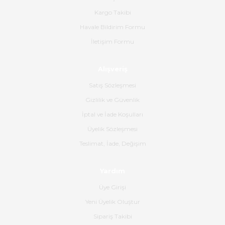
bana ulaşımına kadar ilgi ve
Kargo Takibi
alakaları üst düzeydi itina ile
tavsiye ederim
Havale Bildirim Formu
İletişim Formu
Ahmet Çağın | 20/06/2026
Alışveriş
Ürün sorunsuz ulaştı havalı
poşetlerle gönderim yapıyorlar.
Satış Sözleşmesi
Ürünün kodu XDR-240e-24 yeni
ürün geliyor.
Gizlilik ve Güvenlik
İptal ve İade Koşulları
B... K... | 16/06/2026
Üyelik Sözleşmesi
Gerçekten harika ve etkileyici
Teslimat, İade, Değişim
olmuş, tam istediğim gibi. Ayrıca
satış personeline de güzel ve
Yardım
nazik ilgisi için teşekkür ederim.
Üye Girişi
Dima Kulalac | 18/05/2026
Yeni Üyelik Oluştur
Hızlı bir şekilde elimize ulaştı
Sipariş Takibi
güzel paketlenmişti