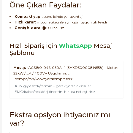
Öne Çıkan Faydalar:
Kompakt yapı:
pano içinde yer avantajı
Hızlı karar:
motor etiketi ile aynı gün uygunluk teyidi
Geniş hız aralığı:
0–599 Hz
Hızlı Sipariş İçin
WhatsApp
Mesaj
Şablonu
Mesaj:
“ACS180-04S-050A-4 (3AXD50000814558) – Motor:
22kW / …A / 400V – Uygulama: …
(pompa/fan/konveyör/kompresör)”
Bu bilgiyle stok/termin + gerekiyorsa aksesuar
(EMC/kablo/reaktör) önerisini hızlıca netleştiririz.
Ekstra opsiyon ihtiyacınız mı
var?