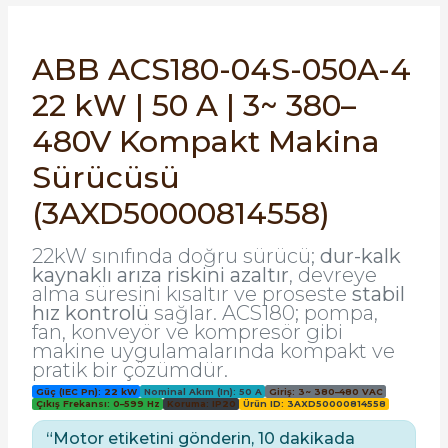
SIMATIC SAFETY
Kaynakları - UPS
ABB ACS180-04S-050A-4
SIMATIC TIA PORTAL HMI Yazılımları
22 kW | 50 A | 3~ 380–
re Kesiciler
SIMATIC Yazılım Paketleri
480V Kompakt Makina
SIMOTION Hareket Kontrol Üniteleri
Sürücüsü
alterleri
(3AXD50000814558)
SIRIUS SAFETY
er Şalterleri
22kW sınıfında doğru sürücü;
dur-kalk
WinCC Unified Runtime Yazılımları
kaynaklı arıza riskini azaltır
, devreye
alma süresini kısaltır ve proseste
stabil
hız kontrolü
sağlar. ACS180; pompa,
fan, konveyör ve kompresör gibi
ler
makine uygulamalarında kompakt ve
pratik bir çözümdür.
ı
Güç (IEC Pn): 22 kW
Nominal Akım (In): 50 A
Giriş: 3~ 380–480 VAC
Çıkış Frekansı: 0–599 Hz
Koruma: IP20
Ürün ID: 3AXD50000814558
“Motor etiketini gönderin, 10 dakikada
umuşak Yol Vericiler