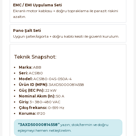
EMC / EMI Uygulama Seti
Ekranlı motor kablosu + doğru topraklama ile parazit riskini
azaltın.
Pano Şalt Seti
Uygun şalter/sigorta + doğru kablo kesiti ile güvenli kurulum.
Teknik Snapshot:
Marka:
ABB
Seri:
ACS180
Model:
ACS180-04S-050A-4
Ürün ID (MPN):
3AXD50000814558
Güç (IEC Pn):
22 kW
Nominal Akım (In):
50 A
Giriş:
3~ 380–480 VAC
Çıkış frekansı:
0–599 Hz
Koruma:
IP20
“3AXD50000814558”
yazın; stok/termin ve doğru
eşleşmeyi hemen netleştirelim.