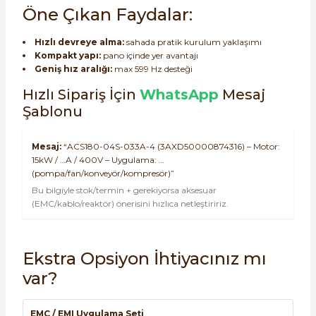
Öne Çıkan Faydalar:
Hızlı devreye alma:
sahada pratik kurulum yaklaşımı
Kompakt yapı:
pano içinde yer avantajı
Geniş hız aralığı:
max 599 Hz desteği
Hızlı Sipariş İçin
WhatsApp
Mesaj
Şablonu
Mesaj:
“ACS180-04S-033A-4 (3AXD50000874316) – Motor:
15kW / …A / 400V – Uygulama: …
(pompa/fan/konveyör/kompresör)”
Bu bilgiyle stok/termin + gerekiyorsa aksesuar
(EMC/kablo/reaktör) önerisini hızlıca netleştiririz.
Ekstra Opsiyon İhtiyacınız mı
var?
EMC / EMI Uygulama Seti