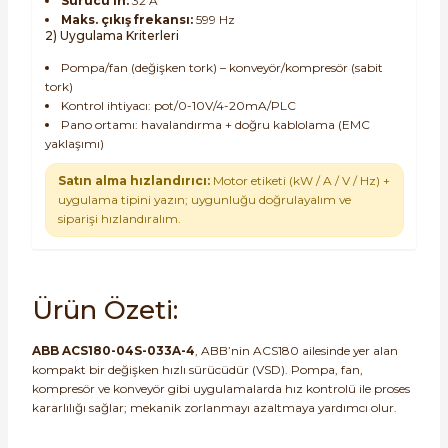
Sürücü In:
32 A
Maks. çıkış frekansı:
599 Hz
2) Uygulama Kriterleri
Pompa/fan (değişken tork) – konveyör/kompresör (sabit
tork)
Kontrol ihtiyacı: pot/0-10V/4-20mA/PLC
Pano ortamı: havalandırma + doğru kablolama (EMC
yaklaşımı)
Satın alma hızlandırıcı:
Motor etiketi (kW / A / V / Hz) +
uygulama tipini yazın; uygunluğu doğrulayalım ve
siparişi hızlandıralım.
Ürün Özeti:
ABB ACS180-04S-033A-4
, ABB’nin ACS180 ailesinde yer alan
kompakt bir değişken hızlı sürücüdür (VSD). Pompa, fan,
kompresör ve konveyör gibi uygulamalarda hız kontrolü ile proses
kararlılığı sağlar; mekanik zorlanmayı azaltmaya yardımcı olur.