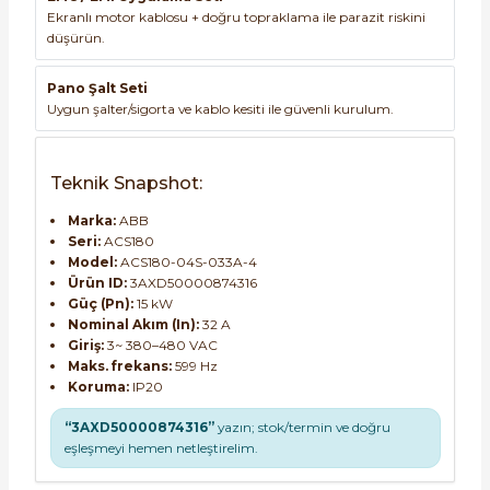
Ekranlı motor kablosu + doğru topraklama ile parazit riskini
düşürün.
Pano Şalt Seti
Uygun şalter/sigorta ve kablo kesiti ile güvenli kurulum.
Teknik Snapshot:
Marka:
ABB
Seri:
ACS180
Model:
ACS180-04S-033A-4
Ürün ID:
3AXD50000874316
Güç (Pn):
15 kW
Nominal Akım (In):
32 A
Giriş:
3~ 380–480 VAC
Maks. frekans:
599 Hz
Koruma:
IP20
“3AXD50000874316”
yazın; stok/termin ve doğru
eşleşmeyi hemen netleştirelim.