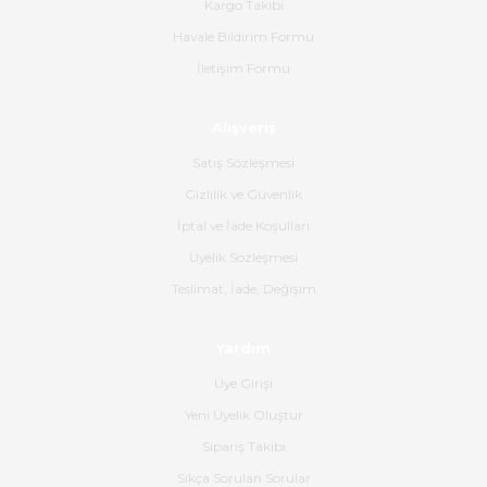
Kargo Takibi
alakaları üst düzeydi itina ile
tavsiye ederim
Havale Bildirim Formu
İletişim Formu
Ahmet Çağın | 20/06/2026
Alışveriş
Ürün sorunsuz ulaştı havalı
poşetlerle gönderim yapıyorlar.
Satış Sözleşmesi
Ürünün kodu XDR-240e-24 yeni
ürün geliyor.
Gizlilik ve Güvenlik
İptal ve İade Koşulları
B... K... | 16/06/2026
Üyelik Sözleşmesi
Gerçekten harika ve etkileyici
Teslimat, İade, Değişim
olmuş, tam istediğim gibi. Ayrıca
satış personeline de güzel ve
Yardım
nazik ilgisi için teşekkür ederim.
Üye Girişi
Dima Kulalac | 18/05/2026
Yeni Üyelik Oluştur
Hızlı bir şekilde elimize ulaştı
Sipariş Takibi
güzel paketlenmişti
Sıkça Sorulan Sorular