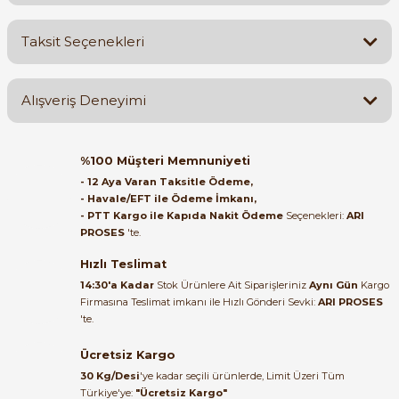
Bu ürüne ilk yorumu siz yapın!
Taksit Seçenekleri
Yorum Yaz
Ürün hakkında henüz soru sorulmamış.
Alışveriş Deneyimi
Soru Sor
Orijinal kutusuyla ertesi gün
%100 Müşteri Memnuniyeti
ulaştı elimize. Teşekkürler.
- 12 Aya Varan Taksitle Ödeme,
- Havale/EFT ile Ödeme İmkanı,
B... A... | 27/06/2026
- PTT Kargo ile Kapıda Nakit Ödeme
Seçenekleri:
ARI
PROSES
'te.
Satıcı ilgili ve çok yardım severdi
bundan mehmet bey ilgi ve
Hızlı Teslimat
alakası için teşekkür ederim
14:30'a Kadar
Stok Ürünlere Ait Siparişleriniz
Aynı Gün
Kargo
Firmasına Teslimat imkanı ile Hızlı Gönderi Sevki:
ARI PROSES
muhammed demirci |
'te.
22/06/2026
Ücretsiz Kargo
Ürün elime eksiksiz ve hasarsız
30 Kg/Desi
'ye kadar seçili ürünlerde, Limit Üzeri Tüm
ulaştı. Paketleme özenliydi,
Türkiye'ye:
"Ücretsiz Kargo"