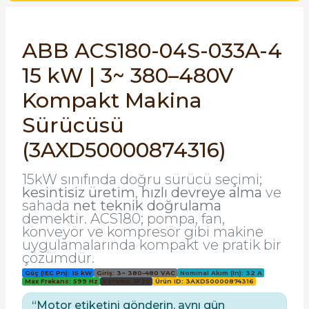
SIMATIC SAFETY
Kaynakları - UPS
ABB ACS180-04S-033A-4
SIMATIC TIA PORTAL HMI Yazılımları
re Kesiciler
15 kW | 3~ 380–480V
SIMATIC Yazılım Paketleri
Kompakt Makina
SIMOTION Hareket Kontrol Üniteleri
Sürücüsü
alterleri
(3AXD50000874316)
SIRIUS SAFETY
er Şalterleri
15kW sınıfında doğru sürücü seçimi;
WinCC Unified Runtime Yazılımları
kesintisiz üretim
,
hızlı devreye alma
ve
sahada
net teknik doğrulama
demektir. ACS180; pompa, fan,
konveyör ve kompresör gibi makine
ler
uygulamalarında kompakt ve pratik bir
çözümdür.
ı
Güç (IEC Pn): 15 kW
Giriş: 3~ 380–480 VAC
Nominal Akım (In): 32 A
Max Frekans: 599 Hz
Koruma: IP20
Ürün ID: 3AXD50000874316
“Motor etiketini gönderin, aynı gün
umuşak Yol Vericiler