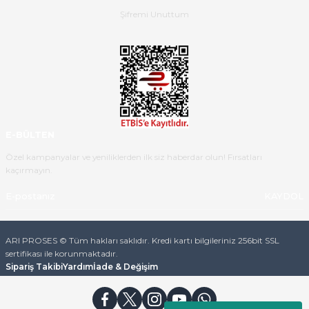
B... K... | 16/05/2026
Şifremi Unuttum
Ürün iki gün içinde elime
ulaştı.Ürünün paketlenmesi
gayet başarılı hasarsız bir şekilde
teslim aldım. Bu konudaki
hassasiyetleri ve Ürünün kalitesi
için teşekkür ederim
E-BÜLTEN
C... K... | 16/05/2026
Özel kampanyalar ve yeniliklerden ilk siz haberdar olun! Fırsatları
kaçırmayın.
Deneyimini Paylaş
Diğer yorumları göster
KAYDOL
ARI PROSES © Tüm hakları saklıdır. Kredi kartı bilgileriniz 256bit SSL
sertifikası ile korunmaktadır.
Sipariş Takibi
Yardım
İade & Değişim