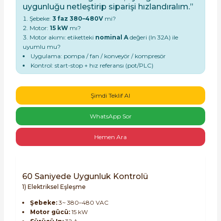
uygunluğu netleştirip siparişi hızlandıralım.”
Şebeke:
3 faz 380–480V
mi?
Motor:
15 kW
mı?
Motor akımı: etiketteki
nominal A
değeri (In 32A) ile
uyumlu mu?
Uygulama: pompa / fan / konveyör / kompresör
Kontrol: start-stop + hız referansı (pot/PLC)
e Pako Şalterler
Şimdi Teklif Al
WhatsApp Sor
Hemen Ara
60 Saniyede Uygunluk Kontrolü
1) Elektriksel Eşleşme
Şebeke:
3~ 380–480 VAC
Motor gücü:
15 kW