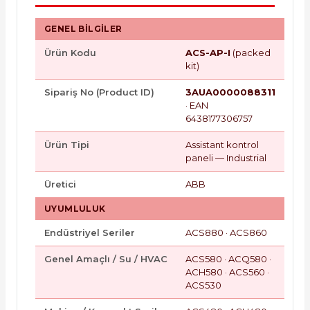
GENEL BILGILER
Ürün Kodu
ACS-AP-I
(packed
kit)
Sipariş No (Product ID)
3AUA0000088311
· EAN
6438177306757
Ürün Tipi
Assistant kontrol
paneli — Industrial
Üretici
ABB
UYUMLULUK
Endüstriyel Seriler
ACS880 · ACS860
Genel Amaçlı / Su / HVAC
ACS580 · ACQ580 ·
ACH580 · ACS560 ·
ACS530