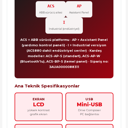
ACS
AP
ABB sürücü ailesi
Assistant Panel
I
Industrial (endüstriyel)
ACS = ABB sürücü platformu · AP = Assistant Panel
(yardımcı kontrol paneli) · I = Industrial versiyon
(ACS880 dahil endüstriyel seriler) · Kardeş
modeller: ACS-AP-S (standart), ACS-AP-W
(Bluetooth'lu), ACS-BP-S (temel panel) · Sipariş no:
3AUA0000088311
Ana Teknik Spesifikasyonlar
EKRAN
USB
LCD
Mini-USB
yüksek kontrast
Drive Composer
grafik ekran
PC bağlantısı