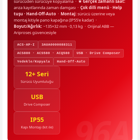
sürücüden sürücüye kopyalama ·
★ Gerçek zamanlı saat:
arıza kayıtlarında zaman damgası ·
Çok dilli menü · Help
tuşu · Hand-Off-Auto
·
Montaj:
sürücü üzerine veya
montaj kitiyle pano kapağına (IP55'e kadar) ·
Boyut/Ağırlık:
~135×32 mm · 0,13 kg · Orijinal ABB —
Ariproses güvencesiyle
ACS-AP-I
3AUA0000088311
ACS880 · ACS580 · ACQ580
USB · Drive Composer
Yedekle/Kopyala
Hand-Off-Auto
12+ Seri
Sürücü Uyumluluğu
USB
Drive Composer
IP55
Kapı Montajı (kit ile)