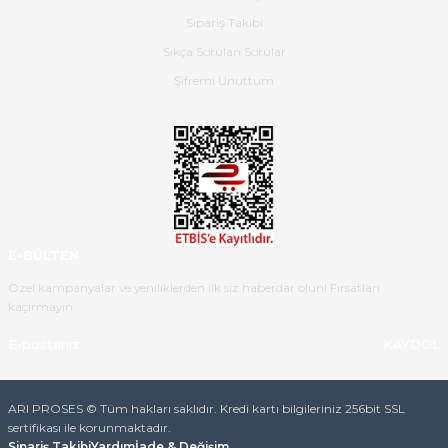
Hızlı bir şekilde elimize ulaştı
Sipariş Takibi
güzel paketlenmişti
Sıkça Sorulan Sorular
B... K... | 16/05/2026
Şifremi Unuttum
Ürün iki gün içinde elime
ulaştı.Ürünün paketlenmesi
gayet başarılı hasarsız bir şekilde
teslim aldım. Bu konudaki
hassasiyetleri ve Ürünün kalitesi
için teşekkür ederim
E-BÜLTEN
C... K... | 16/05/2026
Özel kampanyalar ve yeniliklerden ilk siz haberdar olun! Fırsatları
kaçırmayın.
Deneyimini Paylaş
Diğer yorumları göster
KAYDOL
ARI PROSES © Tüm hakları saklıdır. Kredi kartı bilgileriniz 256bit SSL
sertifikası ile korunmaktadır.
Sipariş Takibi
Yardım
İade & Değişim