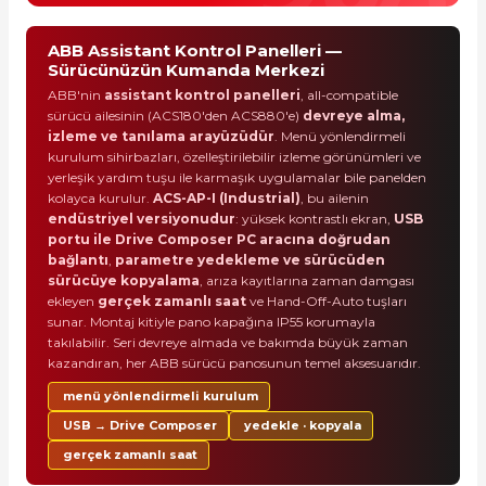
ABB Assistant Kontrol Panelleri —
Sürücünüzün Kumanda Merkezi
ABB'nin
assistant kontrol panelleri
, all-compatible
sürücü ailesinin (ACS180'den ACS880'e)
devreye alma,
izleme ve tanılama arayüzüdür
. Menü yönlendirmeli
kurulum sihirbazları, özelleştirilebilir izleme görünümleri ve
yerleşik yardım tuşu ile karmaşık uygulamalar bile panelden
kolayca kurulur.
ACS-AP-I (Industrial)
, bu ailenin
endüstriyel versiyonudur
: yüksek kontrastlı ekran,
USB
portu ile Drive Composer PC aracına doğrudan
bağlantı
,
parametre yedekleme ve sürücüden
sürücüye kopyalama
, arıza kayıtlarına zaman damgası
ekleyen
gerçek zamanlı saat
ve Hand-Off-Auto tuşları
sunar. Montaj kitiyle pano kapağına IP55 korumayla
takılabilir. Seri devreye almada ve bakımda büyük zaman
kazandıran, her ABB sürücü panosunun temel aksesuarıdır.
menü yönlendirmeli kurulum
USB → Drive Composer
yedekle · kopyala
gerçek zamanlı saat