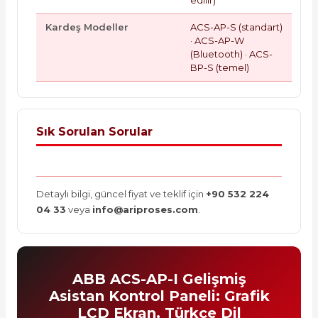
Kardeş Modeller
ACS-AP-S (standart)
· ACS-AP-W
(Bluetooth) · ACS-
BP-S (temel)
Sık Sorulan Sorular
Detaylı bilgi, güncel fiyat ve teklif için
+90 532 224
04 33
veya
info@ariproses.com
.
ABB ACS-AP-I Gelişmiş
Asistan Kontrol Paneli: Grafik
LCD Ekran, Türkçe Dil