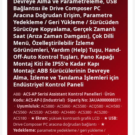
Devreye Alma ve Parametreleme, USB
Bağlantısı ile Drive Composer PC
Aracına Doğrudan Erişim, Parametre
Yedekleme / Geri Yükleme / Sürücüden
Sürücüye Kopyalama, Gerçek Zamanlı
Saat (Arıza Zaman Damgası), Çok Dilli
Menü, Özelleştirilebilir İzleme
e Pako Şalterler
Görünümleri, Yardım (Help) Tuşu, Hand-
Off-Auto Kontrol Tuşları, Pano Kapağı
Montaj Kiti ile IP55'e Kadar Kapı
Montajı: ABB Sürücülerinin Devreye
Alma, İzleme ve Tanılama İşlemleri için
Endüstriyel Kontrol Paneli
ABB ·
ACS-AP Serisi Assistant Kontrol Panelleri
·
Ürün
Kodu: ACS-AP-I (Industrial)
·
Sipariş No: 3AUA0000088311
·
Uyumluluk:
ACS880 · ACS860 · ACS580 · ACQ580 · ACH580 ·
ACS560 · ACS530 · ACS480 · ACH480 · ACS380 · ACS280 ·
ACS180 ·
★ Ekran:
yüksek kontrastlı grafik LCD ·
★ USB:
Drive Composer PC aracına doğrudan bağlantı ·
★
Yedekleme:
parametre yedekleme / geri yükleme /