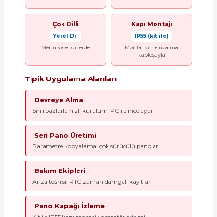
Çok Dilli
Kapı Montajı
Yerel Dil
IP55 (kit ile)
Menü yerel dillerde
Montaj kiti + uzatma
kablosuyla
Tipik Uygulama Alanları
Devreye Alma
Sihirbazlarla hızlı kurulum, PC ile ince ayar
Seri Pano Üretimi
Parametre kopyalama: çok sürücülü panolar
Bakım Ekipleri
Arıza teşhisi, RTC zaman damgalı kayıtlar
Pano Kapağı İzleme
Kit ile IP55 kapı montajı: operatör erişimi