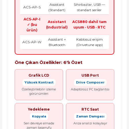
Assistant
Sihirbazlar, USB —
ACS-AP-S
(Standart)
standart seriler
ACS-AP-I
Assistant
ACS880 dahil tam
✓ (bu
(Industrial)
uyum · USB · RTC
ürün)
Assistant +
Kablosuz erişim
ACS-AP-W
Bluetooth
(Drivetune app)
Öne Çıkan Özellikler: 6'lı Özet
Grafik LCD
USB Port
Yüksek Kontrast
Drive Composer
Özelleştirilebilir izleme
Adaptörsüz PC bağlantısı
görünümleri
Yedekleme
RTC Saat
Kopyala
Zaman Damgası
Seri devreye almada
Arıza analizi kolaylaşır
zaman tasarrufu