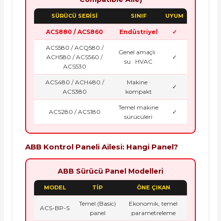
SÜRÜCÜ SERİSİ
SINIF
UYUM
ACS880 / ACS860
Endüstriyel
✓
ACS580 / ACQ580 /
Genel amaçlı ·
ACH580 / ACS560 /
✓
su · HVAC
ACS530
ACS480 / ACH480 /
Makine ·
✓
ACS380
kompakt
Temel makine
ACS280 / ACS180
✓
sürücüleri
ABB Kontrol Paneli Ailesi: Hangi Panel?
ABB Sürücü Panel Modelleri
MODEL
TİP
ÖNE ÇIKAN
Temel (Basic)
Ekonomik, temel
ACS-BP-S
panel
parametreleme