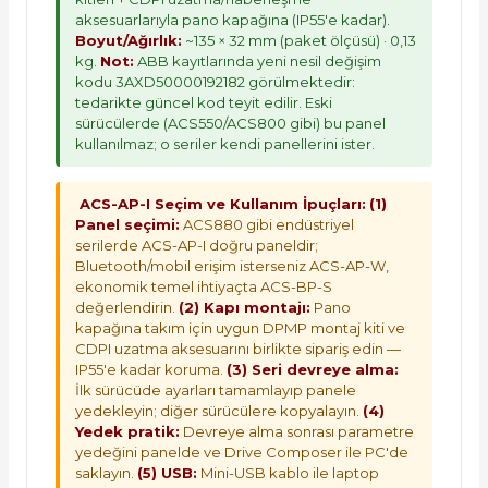
aksesuarlarıyla pano kapağına (IP55'e kadar).
Boyut/Ağırlık:
~135 × 32 mm (paket ölçüsü) · 0,13
kg.
Not:
ABB kayıtlarında yeni nesil değişim
kodu 3AXD50000192182 görülmektedir:
tedarikte güncel kod teyit edilir. Eski
sürücülerde (ACS550/ACS800 gibi) bu panel
kullanılmaz; o seriler kendi panellerini ister.
ACS-AP-I Seçim ve Kullanım İpuçları:
(1)
Panel seçimi:
ACS880 gibi endüstriyel
serilerde ACS-AP-I doğru paneldir;
Bluetooth/mobil erişim isterseniz ACS-AP-W,
ekonomik temel ihtiyaçta ACS-BP-S
değerlendirin.
(2) Kapı montajı:
Pano
kapağına takım için uygun DPMP montaj kiti ve
CDPI uzatma aksesuarını birlikte sipariş edin —
IP55'e kadar koruma.
(3) Seri devreye alma:
İlk sürücüde ayarları tamamlayıp panele
yedekleyin; diğer sürücülere kopyalayın.
(4)
Yedek pratik:
Devreye alma sonrası parametre
yedeğini panelde ve Drive Composer ile PC'de
saklayın.
(5) USB:
Mini-USB kablo ile laptop