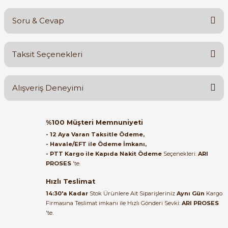
Soru & Cevap
Bu ürüne ilk yorumu siz yapın!
Taksit Seçenekleri
Yorum Yaz
Ürün hakkında henüz soru sorulmamış.
Alışveriş Deneyimi
Soru Sor
Orijinal kutusuyla ertesi gün
%100 Müşteri Memnuniyeti
ulaştı elimize. Teşekkürler.
- 12 Aya Varan Taksitle Ödeme,
- Havale/EFT ile Ödeme İmkanı,
B... A... | 27/06/2026
- PTT Kargo ile Kapıda Nakit Ödeme
Seçenekleri:
ARI
PROSES
'te.
Satıcı ilgili ve çok yardım severdi
bundan mehmet bey ilgi ve
Hızlı Teslimat
alakası için teşekkür ederim
14:30'a Kadar
Stok Ürünlere Ait Siparişleriniz
Aynı Gün
Kargo
Firmasına Teslimat imkanı ile Hızlı Gönderi Sevki:
ARI PROSES
muhammed demirci |
'te.
22/06/2026