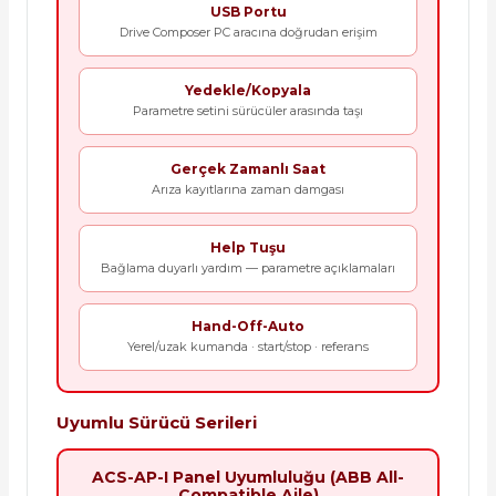
USB Portu
Drive Composer PC aracına doğrudan erişim
Yedekle/Kopyala
Parametre setini sürücüler arasında taşı
Gerçek Zamanlı Saat
Arıza kayıtlarına zaman damgası
Help Tuşu
Bağlama duyarlı yardım — parametre açıklamaları
Hand-Off-Auto
Yerel/uzak kumanda · start/stop · referans
Uyumlu Sürücü Serileri
ACS-AP-I Panel Uyumluluğu (ABB All-
Compatible Aile)