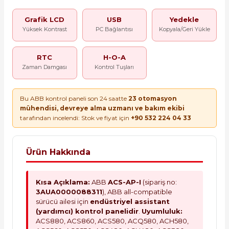
Grafik LCD
USB
Yedekle
Yüksek Kontrast
PC Bağlantısı
Kopyala/Geri Yükle
RTC
H-O-A
Zaman Damgası
Kontrol Tuşları
Bu ABB kontrol paneli son 24 saatte
23 otomasyon
mühendisi, devreye alma uzmanı ve bakım ekibi
tarafından incelendi: Stok ve fiyat için
+90 532 224 04 33
Ürün Hakkında
Kısa Açıklama:
ABB
ACS-AP-I
(sipariş no:
3AUA0000088311
), ABB all-compatible
sürücü ailesi için
endüstriyel assistant
(yardımcı) kontrol panelidir
.
Uyumluluk:
ACS880, ACS860, ACS580, ACQ580, ACH580,