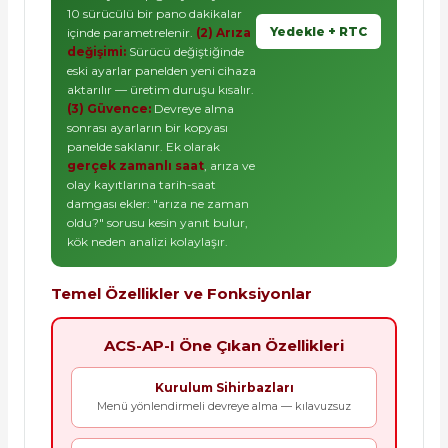
10 sürücülü bir pano dakikalar
Yedekle + RTC
içinde parametrelenir.
(2) Arıza
değişimi:
Sürücü değiştiğinde
eski ayarlar panelden yeni cihaza
aktarılır — üretim duruşu kısalır.
(3) Güvence:
Devreye alma
sonrası ayarların bir kopyası
panelde saklanır. Ek olarak
gerçek zamanlı saat
, arıza ve
olay kayıtlarına tarih-saat
damgası ekler: "arıza ne zaman
oldu?" sorusu kesin yanıt bulur,
kök neden analizi kolaylaşır.
Temel Özellikler ve Fonksiyonlar
ACS-AP-I Öne Çıkan Özellikleri
Kurulum Sihirbazları
Menü yönlendirmeli devreye alma — kılavuzsuz