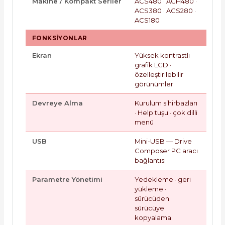
Makine / Kompakt Seriler
ACS480 · ACH480 ·
ACS380 · ACS280 ·
ACS180
FONKSIYONLAR
Ekran
Yüksek kontrastlı
grafik LCD ·
özelleştirilebilir
görünümler
Devreye Alma
Kurulum sihirbazları
· Help tuşu · çok dilli
menü
USB
Mini-USB — Drive
Composer PC aracı
bağlantısı
Parametre Yönetimi
Yedekleme · geri
yükleme ·
sürücüden
sürücüye
kopyalama