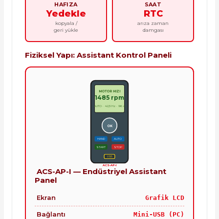
HAFIZA
SAAT
Yedekle
RTC
kopyala /
arıza zaman
geri yükle
damgası
Fiziksel Yapı: Assistant Kontrol Paneli
MOTOR HIZI
1485 rpm
AUTO · 42,3 Hz · 96 A
OK
HAND
AUTO
START
STOP
USB
ACS-AP-I
ACS-AP-I — Endüstriyel Assistant
Panel
Ekran
Grafik LCD
Bağlantı
Mini-USB (PC)