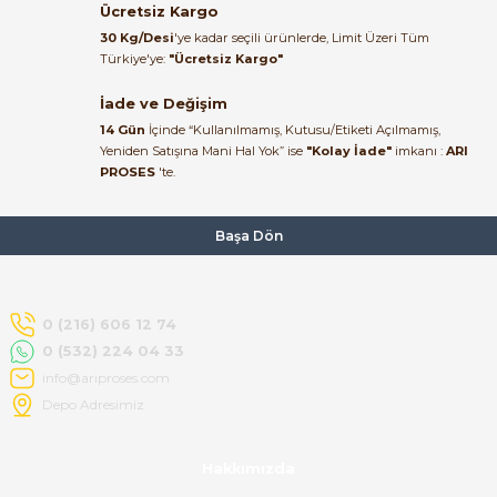
Ücretsiz Kargo
Ürün elime eksiksiz ve hasarsız
30 Kg/Desi
'ye kadar seçili ürünlerde, Limit Üzeri Tüm
ulaştı. Paketleme özenliydi,
Türkiye'ye:
"Ücretsiz Kargo"
alışveriş sürecinden memnun
kaldım.
İade ve Değişim
14 Gün
İçinde “Kullanılmamış, Kutusu/Etiketi Açılmamış,
Kemal Toktaş | 20/06/2026
Yeniden Satışına Mani Hal Yok” ise
"Kolay İade"
imkanı :
ARI
PROSES
'te.
Alışveriş süreci de hızlı ve
problemsiz geçti.
Başa Dön
Kemal Toktaş | 20/06/2026
Havale ile odeme yaptim ve
0 (216) 606 12 74
tedirgindim ama saticinin
0 (532) 224 04 33
sonrasindaki iletisim ve
bilgilendirmesinden cok
info@ariproses.com
memnun kaldim. Kesinlikle
Depo Adresimiz
tavsiye ederim.
mehidin tahsin | 20/06/2026
Hakkımızda