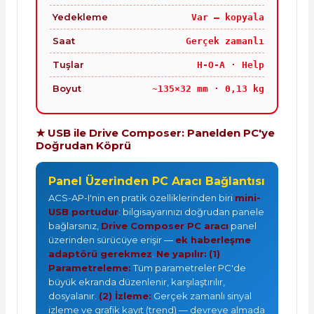
Yedekleme
Var — kopyala
Saat
Gerçek zamanlı
Tuşlar
H-O-A · Help
Boyut
~135×32 mm · 0,13 kg
★ USB ile Drive Composer: Panelden PC'ye
Doğrudan Köprü
Panel Üzerinden PC Aracı Bağlantısı
ACS-AP-I'nin en pratik özelliklerinden biri
mini-
USB portudur
: bilgisayarınızı doğrudan panele
bağlarsınız,
Drive Composer PC aracı
panel
üzerinden sürücüye erişir —
ek haberleşme
adaptörü gerekmez
.
Ne yapılır:
(1)
Parametreleme:
Tüm parametreler PC'de
büyük ekranda düzenlenir, karşılaştırılır,
dosyalanır.
(2) İzleme:
Gerçek zamanlı sinyal
izleme ve grafik kayıt (trend) — devreye almada