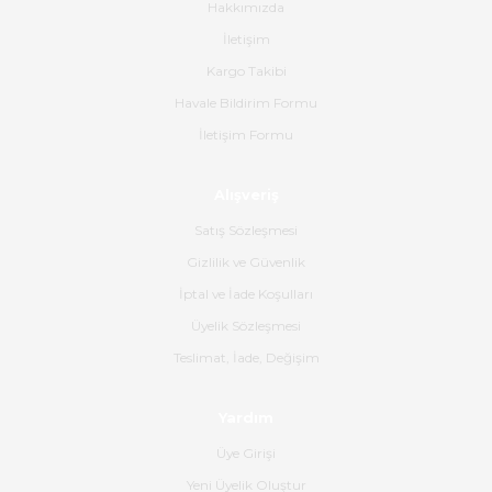
Hakkımızda
Paketleme çok profesyonelce
İletişim
yapılmıştı ürün siparişinden
bana ulaşımına kadar ilgi ve
Kargo Takibi
alakaları üst düzeydi itina ile
tavsiye ederim
Havale Bildirim Formu
İletişim Formu
Ahmet Çağın | 20/06/2026
Alışveriş
Ürün sorunsuz ulaştı havalı
poşetlerle gönderim yapıyorlar.
Satış Sözleşmesi
Ürünün kodu XDR-240e-24 yeni
ürün geliyor.
Gizlilik ve Güvenlik
İptal ve İade Koşulları
B... K... | 16/06/2026
Üyelik Sözleşmesi
Gerçekten harika ve etkileyici
Teslimat, İade, Değişim
olmuş, tam istediğim gibi. Ayrıca
satış personeline de güzel ve
Yardım
nazik ilgisi için teşekkür ederim.
Üye Girişi
Dima Kulalac | 18/05/2026
Yeni Üyelik Oluştur