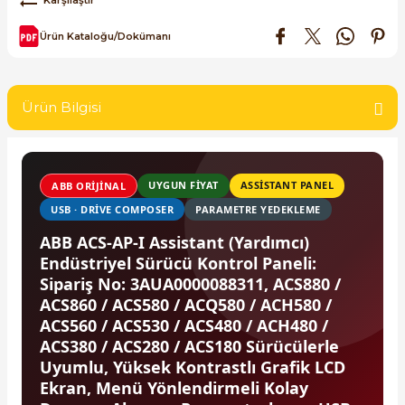
SIMATIC SAFETY
Ürün Kataloğu/Dokümanı
Kaynakları - UPS
SIMATIC TIA PORTAL HMI Yazılımları
re Kesiciler
SIMATIC Yazılım Paketleri
Ürün Bilgisi
SIMOTION Hareket Kontrol Üniteleri
alterleri
UYGUN FİYAT
ASSISTANT PANEL
ABB ORIJINAL
SIRIUS SAFETY
USB · DRIVE COMPOSER
PARAMETRE YEDEKLEME
er Şalterleri
WinCC Unified Runtime Yazılımları
ABB ACS-AP-I Assistant (Yardımcı)
Endüstriyel Sürücü Kontrol Paneli:
Sipariş No: 3AUA0000088311, ACS880 /
ACS860 / ACS580 / ACQ580 / ACH580 /
ler
ACS560 / ACS530 / ACS480 / ACH480 /
ACS380 / ACS280 / ACS180 Sürücülerle
ı
Uyumlu, Yüksek Kontrastlı Grafik LCD
Ekran, Menü Yönlendirmeli Kolay
umuşak Yol Vericiler