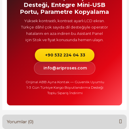
Desteği, Entegre Mini-USB
Portu, Parametre Kopyalama
Yüksek kontrastlı, kontrast ayarlı LCD ekran.
Türkçe dâhil çok sayıda dil desteğiyle operatör
hatalarını en aza indiren bu Asistant Panel
için
Stok ve fiyat konusunda
hemen ulaşın.
+90 532 224 04 33
info@ariproses.com
Orijinal ABB
Ayna Kontak — Güvenlik Uyumlu
1-3 Gün Türkiye Kargo
Boyutlandırma Desteği
Toplu Sipariş İndirimi
Yorumlar (0)