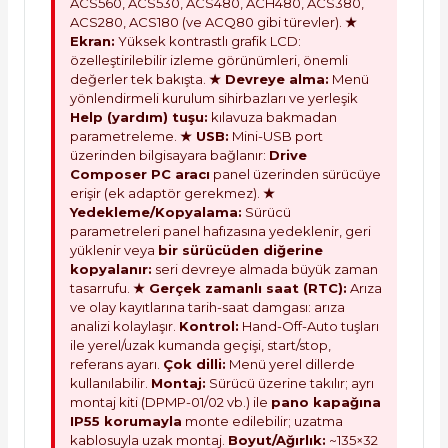
ACS560, ACS530, ACS480, ACH480, ACS380,
ACS280, ACS180 (ve ACQ80 gibi türevler).
★
Ekran:
Yüksek kontrastlı grafik LCD:
özelleştirilebilir izleme görünümleri, önemli
değerler tek bakışta.
★ Devreye alma:
Menü
yönlendirmeli kurulum sihirbazları ve yerleşik
Help (yardım) tuşu:
kılavuza bakmadan
parametreleme.
★ USB:
Mini-USB port
üzerinden bilgisayara bağlanır:
Drive
Composer PC aracı
panel üzerinden sürücüye
erişir (ek adaptör gerekmez).
★
Yedekleme/Kopyalama:
Sürücü
parametreleri panel hafızasına yedeklenir, geri
yüklenir veya
bir sürücüden diğerine
kopyalanır:
seri devreye almada büyük zaman
tasarrufu.
★ Gerçek zamanlı saat (RTC):
Arıza
ve olay kayıtlarına tarih-saat damgası: arıza
analizi kolaylaşır.
Kontrol:
Hand-Off-Auto tuşları
ile yerel/uzak kumanda geçişi, start/stop,
referans ayarı.
Çok dilli:
Menü yerel dillerde
kullanılabilir.
Montaj:
Sürücü üzerine takılır; ayrı
montaj kiti (DPMP-01/02 vb.) ile
pano kapağına
IP55 korumayla
monte edilebilir; uzatma
kablosuyla uzak montaj.
Boyut/Ağırlık:
~135×32