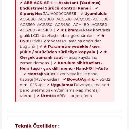
✔
ABB ACS-AP-I — Assistant (Yardımcı)
Endüstriyel Sürücü Kontrol Paneli
| ✔
Sipariş No:
3AUA0000088311 | ✔
Uyumluluk:
ACS880 · ACS860 · ACS580 · ACQ580 · ACH580 ·
ACS560 · ACS530 · ACS480 · ACH480 · ACS380 ·
ACS280 · ACS180 | ✔
★ Ekran:
yüksek kontrastlı
grafik LCD · özelleştirilebilir görünümler | ✔
★
USB:
Drive Composer PC aracına doğrudan
bağlantı | ✔
★ Parametre yedekle / geri
yükle / sürücüden sürücüye kopyala
| ✔
★
Gerçek zamanlı saat
— arıza kayıtlarına
zaman damgası | ✔
Kurulum sihirbazları ·
Help tuşu · çok dilli menü · Hand-Off-Auto
| ✔
Montaj:
sürücü üzeri veya kit ile pano
kapağı (IP55'e kadar) | ✔
Boyut/Ağırlık:
~135×32
mm · 0,13 kg | ✔
Uygulama:
Devreye alma, seri
pano üretimi, bakım/tanılama, kapı montajlı
izleme | ✔
Üretici:
ABB — orijinal ürün
Teknik Özellikler :