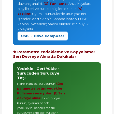
davranış analizi.
(3) Tanılama:
Arıza kayıtları,
olay listesi ve sürücü bilgileri okunur.
(4)
Yazılım:
Uyumlu sürücülerde ürün yazılımı
işlemleri desteklenir. Sahada laptop + USB
kablosu yeterlidir; bakım ekipleri için büyük
kolaylıktır.
USB → Drive Composer
★ Parametre Yedekleme ve Kopyalama:
Seri Devreye Almada Dakikalar
Yedekle · Geri Yükle ·
Sürücüden Sürücüye
Taşı
Panel hafızası, sürücünün
tüm
parametre setini yedekler
.
Kullanım senaryoları:
(1) Seri
devreye alma:
İlk sürücüyü
kurun, ayarları panele
yedekleyin, paneli sıradaki
sürücüye takıp geri yükleyin —