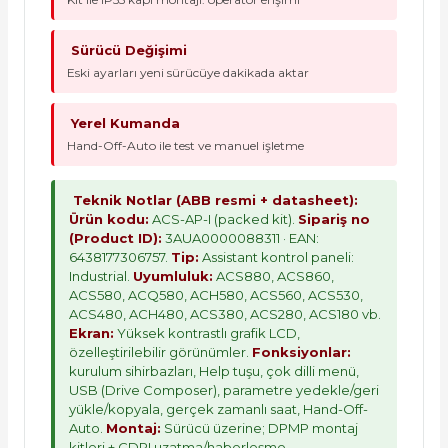
Sürücü Değişimi
Eski ayarları yeni sürücüye dakikada aktar
Yerel Kumanda
Hand-Off-Auto ile test ve manuel işletme
Teknik Notlar (ABB resmi + datasheet):
Ürün kodu:
ACS-AP-I (packed kit).
Sipariş no
(Product ID):
3AUA0000088311 · EAN:
6438177306757.
Tip:
Assistant kontrol paneli:
Industrial.
Uyumluluk:
ACS880, ACS860,
ACS580, ACQ580, ACH580, ACS560, ACS530,
ACS480, ACH480, ACS380, ACS280, ACS180 vb.
Ekran:
Yüksek kontrastlı grafik LCD,
özelleştirilebilir görünümler.
Fonksiyonlar:
kurulum sihirbazları, Help tuşu, çok dilli menü,
USB (Drive Composer), parametre yedekle/geri
yükle/kopyala, gerçek zamanlı saat, Hand-Off-
Auto.
Montaj:
Sürücü üzerine; DPMP montaj
kitleri + CDPI uzatma/haberleşme