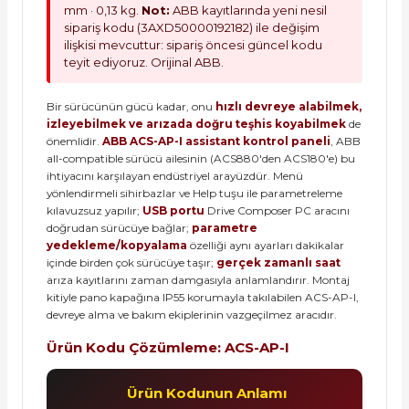
mm · 0,13 kg.
Not:
ABB kayıtlarında yeni nesil
sipariş kodu (3AXD50000192182) ile değişim
ilişkisi mevcuttur: sipariş öncesi güncel kodu
teyit ediyoruz. Orijinal ABB.
Bir sürücünün gücü kadar, onu
hızlı devreye alabilmek,
izleyebilmek ve arızada doğru teşhis koyabilmek
de
önemlidir.
ABB ACS-AP-I assistant kontrol paneli
, ABB
all-compatible sürücü ailesinin (ACS880'den ACS180'e) bu
ihtiyacını karşılayan endüstriyel arayüzdür. Menü
yönlendirmeli sihirbazlar ve Help tuşu ile parametreleme
kılavuzsuz yapılır;
USB portu
Drive Composer PC aracını
doğrudan sürücüye bağlar;
parametre
yedekleme/kopyalama
özelliği aynı ayarları dakikalar
içinde birden çok sürücüye taşır;
gerçek zamanlı saat
arıza kayıtlarını zaman damgasıyla anlamlandırır. Montaj
kitiyle pano kapağına IP55 korumayla takılabilen ACS-AP-I,
devreye alma ve bakım ekiplerinin vazgeçilmez aracıdır.
Ürün Kodu Çözümleme: ACS-AP-I
Ürün Kodunun Anlamı