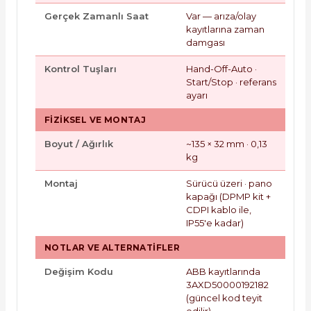
Gerçek Zamanlı Saat
Var — arıza/olay
kayıtlarına zaman
damgası
Kontrol Tuşları
Hand-Off-Auto ·
Start/Stop · referans
ayarı
FIZIKSEL VE MONTAJ
Boyut / Ağırlık
~135 × 32 mm · 0,13
kg
Montaj
Sürücü üzeri · pano
kapağı (DPMP kit +
CDPI kablo ile,
IP55'e kadar)
NOTLAR VE ALTERNATIFLER
Değişim Kodu
ABB kayıtlarında
3AXD50000192182
(güncel kod teyit
edilir)