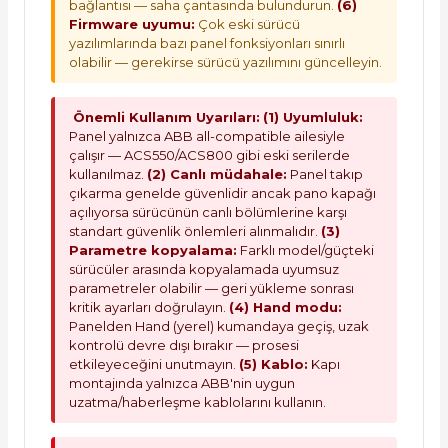
bağlantısı — saha çantasında bulundurun.
(6)
Firmware uyumu:
Çok eski sürücü
yazılımlarında bazı panel fonksiyonları sınırlı
olabilir — gerekirse sürücü yazılımını güncelleyin.
Önemli Kullanım Uyarıları:
(1) Uyumluluk:
Panel yalnızca ABB all-compatible ailesiyle
çalışır — ACS550/ACS800 gibi eski serilerde
kullanılmaz.
(2) Canlı müdahale:
Panel takıp
çıkarma genelde güvenlidir ancak pano kapağı
açılıyorsa sürücünün canlı bölümlerine karşı
standart güvenlik önlemleri alınmalıdır.
(3)
Parametre kopyalama:
Farklı model/güçteki
sürücüler arasında kopyalamada uyumsuz
parametreler olabilir — geri yükleme sonrası
kritik ayarları doğrulayın.
(4) Hand modu:
Panelden Hand (yerel) kumandaya geçiş, uzak
kontrolü devre dışı bırakır — prosesi
etkileyeceğini unutmayın.
(5) Kablo:
Kapı
montajında yalnızca ABB'nin uygun
uzatma/haberleşme kablolarını kullanın.