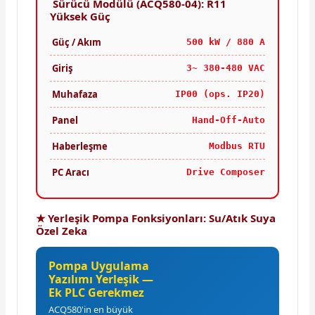
Sürücü Modülü (ACQ580-04): R11
Yüksek Güç
Güç / Akım
500 kW / 880 A
Giriş
3~ 380-480 VAC
Muhafaza
IP00 (ops. IP20)
Panel
Hand-Off-Auto
Haberleşme
Modbus RTU
PC Aracı
Drive Composer
★ Yerleşik Pompa Fonksiyonları: Su/Atık Suya
Özel Zeka
Pompa Uygulama
Yazılımı Yerleşik —
Ek PLC Gerekmez
ACQ580'in en büyük