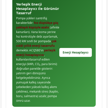
Yerleşik Enerji
Hesaplayıcı ile Görünür
Tasarruf
Pompa yükleri santrifüj
karakterlidir:
hız düştükçe güç
yaklaşık küpüyle azalır
(afinite
kanunları). Vana kısma yerine
hız kontrolüyle debi ayarlamak,
500 kW sınıfı bir pompada
çok
ciddi yıllık enerji tasarrufu
demektir. ACQ580'in
yerleşik
Enerji Hesaplayıcı
enerji hesaplayıcısı
,
kullanılan/tasarruf edilen
enerjiyi (kWh, CO₂, para birimi)
doğrudan panelde gösterir:
yatırım geri dönüşünü
belgeleyebilirsiniz. Ayrıca
yumuşak kalkış sayesinde
şebekeden yüksek kalkış akımı
çekilmez, mekanik stres (kaplin,
boru, salmastra) azalır, pompa
ömrü uzar.