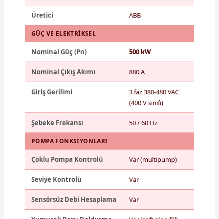
Üretici
ABB
GÜÇ VE ELEKTRIKSEL
Nominal Güç (Pn)
500 kW
Nominal Çıkış Akımı
880 A
Giriş Gerilimi
3 faz 380-480 VAC
(400 V sınıfı)
Şebeke Frekansı
50 / 60 Hz
POMPA FONKSIYONLARI
Çoklu Pompa Kontrolü
Var (multipump)
Seviye Kontrolü
Var
Sensörsüz Debi Hesaplama
Var