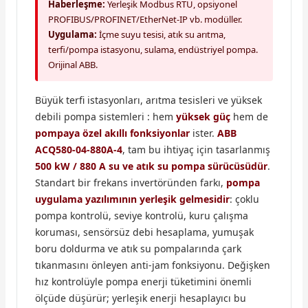
Haberleşme:
Yerleşik Modbus RTU, opsiyonel
PROFIBUS/PROFINET/EtherNet-IP vb. modüller.
Uygulama:
İçme suyu tesisi, atık su arıtma,
terfi/pompa istasyonu, sulama, endüstriyel pompa.
Orijinal ABB.
Büyük terfi istasyonları, arıtma tesisleri ve yüksek
debili pompa sistemleri : hem
yüksek güç
hem de
pompaya özel akıllı fonksiyonlar
ister.
ABB
ACQ580-04-880A-4
, tam bu ihtiyaç için tasarlanmış
500 kW / 880 A su ve atık su pompa sürücüsüdür
.
Standart bir frekans invertöründen farkı,
pompa
uygulama yazılımının yerleşik gelmesidir
: çoklu
pompa kontrolü, seviye kontrolü, kuru çalışma
koruması, sensörsüz debi hesaplama, yumuşak
boru doldurma ve atık su pompalarında çark
tıkanmasını önleyen anti-jam fonksiyonu. Değişken
hız kontrolüyle pompa enerji tüketimini önemli
ölçüde düşürür; yerleşik enerji hesaplayıcı bu