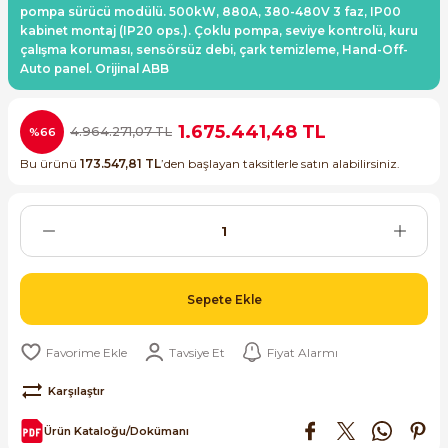
pompa sürücü modülü. 500kW, 880A, 380-480V 3 faz, IP00
ri ve Transmitterleri
dınlatma Ürünleri
ACS580
SIMATIC Endüstriyel Panel PC'ler
kabinet montaj (IP20 ops.). Çoklu pompa, seviye kontrolü, kuru
Sinamics S120 Modüler Sürücü Sistemi
çalışma koruması, sensörsüz debi, çark temizleme, Hand-Off-
Auto panel. Orijinal ABB
ve Prizler
ACS880
SIMATIC ET200 Dağıtılmış Giriş-Çkış
Sinamics S210 Servo Sürücü Sistemi
 Seviye
y Klemensler
SIMATIC ET200SP Open Controller
1.675.441,48 TL
4.964.271,07 TL
%66
Sinamics V20 Hız Kontrol Cihazları
Bu ürünü
173.547,81 TL
’den başlayan taksitlerle satın alabilirsiniz.
ye
eri
SIMATIC ExProof Panel PC'ler ve Thin C
Sinamics V90 Servo Sürücü Sistemi
 (Power Supply)
SIMATIC HMI Operatör Paneller
SIMATIC S7-1200
Sepete Ekle
 Taşıma Sistemleri - Spiral , Boru ,
SIMATIC S7-1500
Tavsiye Et
Fiyat Alarmı
SIMATIC S7-300
ma Rölesi, Cihazları ve Anahtarları
Karşılaştır
SIMATIC S7-400
Ürün Kataloğu/Dokümanı
Kaynakları - UPS