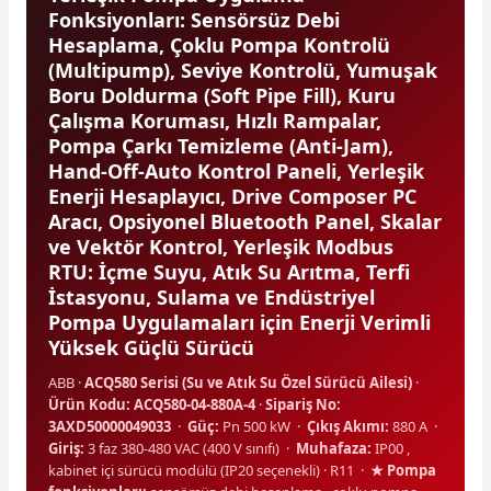
Fonksiyonları: Sensörsüz Debi
Hesaplama, Çoklu Pompa Kontrolü
(Multipump), Seviye Kontrolü, Yumuşak
e Pako Şalterler
Boru Doldurma (Soft Pipe Fill), Kuru
Çalışma Koruması, Hızlı Rampalar,
Pompa Çarkı Temizleme (Anti-Jam),
Hand-Off-Auto Kontrol Paneli, Yerleşik
Enerji Hesaplayıcı, Drive Composer PC
Aracı, Opsiyonel Bluetooth Panel, Skalar
ve Vektör Kontrol, Yerleşik Modbus
RTU: İçme Suyu, Atık Su Arıtma, Terfi
İstasyonu, Sulama ve Endüstriyel
Pompa Uygulamaları için Enerji Verimli
Yüksek Güçlü Sürücü
ABB ·
ACQ580 Serisi (Su ve Atık Su Özel Sürücü Ailesi)
·
Ürün Kodu: ACQ580-04-880A-4
·
Sipariş No:
3AXD50000049033
·
Güç:
Pn 500 kW ·
Çıkış Akımı:
880 A ·
Giriş:
3 faz 380-480 VAC (400 V sınıfı) ·
Muhafaza:
IP00 ,
kabinet içi sürücü modülü (IP20 seçenekli) · R11 ·
★ Pompa