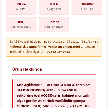
500 kW
880 A
380-480V
Güç (Pn)
Çıkış Akımı
3 Faz Giriş
IP00
Pompa
Kabinet Modülü
Özel Fonksiyon
Bu ABB yüksek güçlü pompa sürücüsü son 24 saatte
19 su/atık su
mühendisi, pompa firması ve sistem entegratörü
tarafından
incelendi: Stok ve fiyat için
+90 532 224 04 33
Ürün Hakkında
Kısa Açıklama:
ABB
ACQ580-04-880A-4
(sipariş no:
3AXD50000049033
), ABB'nin
su ve atık su
sektörüne özel ACQ580 serisi kabinet montajlı
alçak gerilim AC sürücü modülüdür (pompa
sürücüsü / VFD)
.
Güç:
Pn 500 kW.
Çıkış akımı:
880