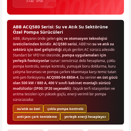
3 Faz · IP00
ABB ACQ580 Serisi: Su ve Atık Su Sektörüne
Özel Pompa Sürücüleri
ABB, dünyanın önde gelen
güç ve otomasyon teknolojisi
üreticilerinden biridir
.
ACQ580 serisi
, ABB'nin
su ve atık su
sektörü için özel geliştirdiği
alçak gerilim AC sürücü ailesidir.
Standart bir VFD'nin ötesinde,
pompa uygulamaları için
yerleşik fonksiyonlar
sunar: sensörsüz debi hesaplama, çoklu
pompa kontrolü, seviye kontrolü, yumuşak boru doldurma, kuru
çalışma koruması ve pompa çarkını tıkanmaya karşı temiz tutan
anti-jam fonksiyonu.
ACQ580-04-880A-4
, bu serinin
en üst gücü
olan 500 kW / 880 A, 400 V sınıfı kabinet montajlı sürücü
modülüdür (IP00; IP20 seçenekli)
: büyük terfi istasyonları ve
arıtma tesisleri için yüksek güçlü, enerji verimli bir pompa
sürücüsüdür.
su/atık su özel
çoklu pompa kontrolü
anti-jam çark temizleme
yerleşik enerji hesaplayıcı