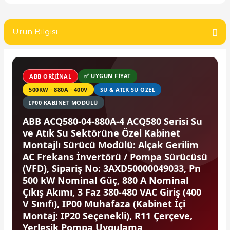
SIMATIC SAFETY
re Kesiciler
Ürün Bilgisi
SIMATIC TIA PORTAL HMI Yazılımları
SIMATIC Yazılım Paketleri
alterleri
✅ UYGUN FİYAT
ABB ORIJINAL
SIMOTION Hareket Kontrol Üniteleri
500KW · 880A · 400V
SU & ATIK SU ÖZEL
er Şalterleri
IP00 KABINET MODÜLÜ
SIRIUS SAFETY
ABB ACQ580-04-880A-4 ACQ580 Serisi Su
ve Atık Su Sektörüne Özel Kabinet
WinCC Unified Runtime Yazılımları
ler
Montajlı Sürücü Modülü: Alçak Gerilim
AC Frekans İnvertörü / Pompa Sürücüsü
(VFD), Sipariş No: 3AXD50000049033, Pn
ı
500 kW Nominal Güç, 880 A Nominal
Çıkış Akımı, 3 Faz 380-480 VAC Giriş (400
umuşak Yol Vericiler
V Sınıfı), IP00 Muhafaza (Kabinet İçi
Montaj: IP20 Seçenekli), R11 Çerçeve,
Yerleşik Pompa Uygulama