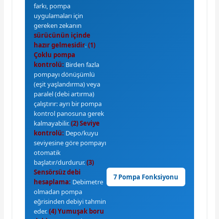
farkı, pompa
uygulamaları için
gereken zekanın
sürücünün içinde
hazır gelmesidir
.
(1)
Çoklu pompa
kontrolü:
Birden fazla
pompayı dönüşümlü
(eşit yaşlandırma) veya
paralel (debi artırma)
çalıştırır: ayrı bir pompa
kontrol panosuna gerek
kalmayabilir.
(2) Seviye
kontrolü:
Depo/kuyu
seviyesine göre pompayı
otomatik
başlatır/durdurur.
(3)
Sensörsüz debi
7 Pompa Fonksiyonu
hesaplama:
Debimetre
olmadan pompa
eğrisinden debiyi tahmin
eder.
(4) Yumuşak boru