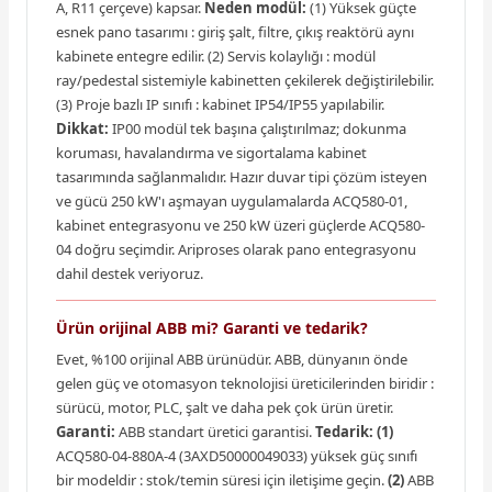
A, R11 çerçeve) kapsar.
Neden modül:
(1) Yüksek güçte
esnek pano tasarımı : giriş şalt, filtre, çıkış reaktörü aynı
kabinete entegre edilir. (2) Servis kolaylığı : modül
ray/pedestal sistemiyle kabinetten çekilerek değiştirilebilir.
(3) Proje bazlı IP sınıfı : kabinet IP54/IP55 yapılabilir.
Dikkat:
IP00 modül tek başına çalıştırılmaz; dokunma
koruması, havalandırma ve sigortalama kabinet
tasarımında sağlanmalıdır. Hazır duvar tipi çözüm isteyen
ve gücü 250 kW'ı aşmayan uygulamalarda ACQ580-01,
kabinet entegrasyonu ve 250 kW üzeri güçlerde ACQ580-
04 doğru seçimdir. Ariproses olarak pano entegrasyonu
dahil destek veriyoruz.
Ürün orijinal ABB mi? Garanti ve tedarik?
Evet, %100 orijinal ABB ürünüdür. ABB, dünyanın önde
gelen güç ve otomasyon teknolojisi üreticilerinden biridir :
sürücü, motor, PLC, şalt ve daha pek çok ürün üretir.
Garanti:
ABB standart üretici garantisi.
Tedarik:
(1)
ACQ580-04-880A-4 (3AXD50000049033) yüksek güç sınıfı
bir modeldir : stok/temin süresi için iletişime geçin.
(2)
ABB