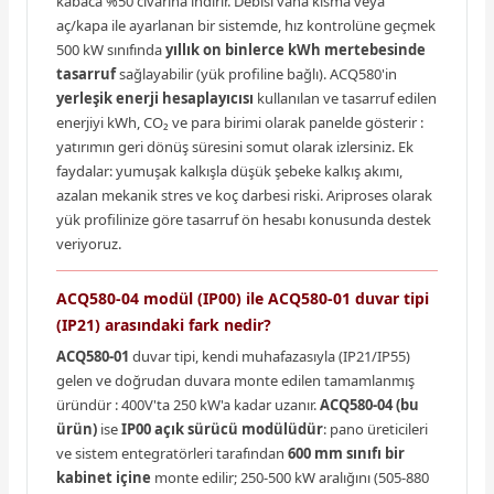
kabaca %50 civarına indirir. Debisi vana kısma veya
aç/kapa ile ayarlanan bir sistemde, hız kontrolüne geçmek
500 kW sınıfında
yıllık on binlerce kWh mertebesinde
tasarruf
sağlayabilir (yük profiline bağlı). ACQ580'in
yerleşik enerji hesaplayıcısı
kullanılan ve tasarruf edilen
enerjiyi kWh, CO₂ ve para birimi olarak panelde gösterir :
yatırımın geri dönüş süresini somut olarak izlersiniz. Ek
faydalar: yumuşak kalkışla düşük şebeke kalkış akımı,
azalan mekanik stres ve koç darbesi riski. Ariproses olarak
yük profilinize göre tasarruf ön hesabı konusunda destek
veriyoruz.
ACQ580-04 modül (IP00) ile ACQ580-01 duvar tipi
(IP21) arasındaki fark nedir?
ACQ580-01
duvar tipi, kendi muhafazasıyla (IP21/IP55)
gelen ve doğrudan duvara monte edilen tamamlanmış
üründür : 400V'ta 250 kW'a kadar uzanır.
ACQ580-04 (bu
ürün)
ise
IP00 açık sürücü modülüdür
: pano üreticileri
ve sistem entegratörleri tarafından
600 mm sınıfı bir
kabinet içine
monte edilir; 250-500 kW aralığını (505-880