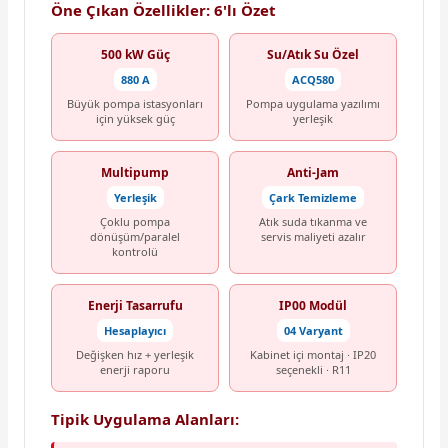
Öne Çıkan Özellikler: 6'lı Özet
500 kW Güç
Su/Atık Su Özel
880 A
ACQ580
Büyük pompa istasyonları
Pompa uygulama yazılımı
için yüksek güç
yerleşik
Multipump
Anti-Jam
Yerleşik
Çark Temizleme
Çoklu pompa
Atık suda tıkanma ve
dönüşüm/paralel
servis maliyeti azalır
kontrolü
Enerji Tasarrufu
IP00 Modül
Hesaplayıcı
04 Varyant
Değişken hız + yerleşik
Kabinet içi montaj · IP20
enerji raporu
seçenekli · R11
Tipik Uygulama Alanları: