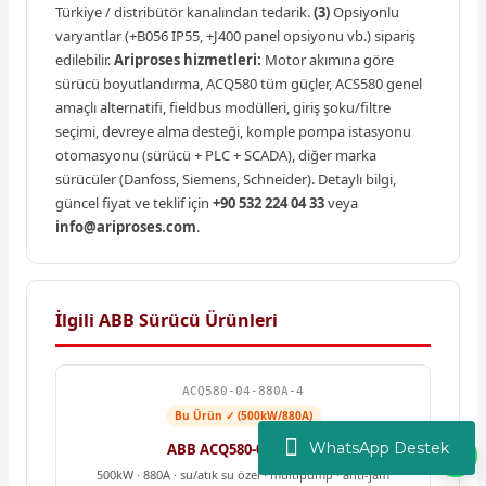
Türkiye / distribütör kanalından tedarik.
(3)
Opsiyonlu
varyantlar (+B056 IP55, +J400 panel opsiyonu vb.) sipariş
edilebilir.
Ariproses hizmetleri:
Motor akımına göre
sürücü boyutlandırma, ACQ580 tüm güçler, ACS580 genel
amaçlı alternatifi, fieldbus modülleri, giriş şoku/filtre
seçimi, devreye alma desteği, komple pompa istasyonu
otomasyonu (sürücü + PLC + SCADA), diğer marka
sürücüler (Danfoss, Siemens, Schneider). Detaylı bilgi,
güncel fiyat ve teklif için
+90 532 224 04 33
veya
info@ariproses.com
.
İlgili ABB Sürücü Ürünleri
ACQ580-04-880A-4
Bu Ürün ✓ (500kW/880A)
WhatsApp Destek
ABB ACQ580-04-880A-4
500kW · 880A · su/atık su özel · multipump · anti-jam