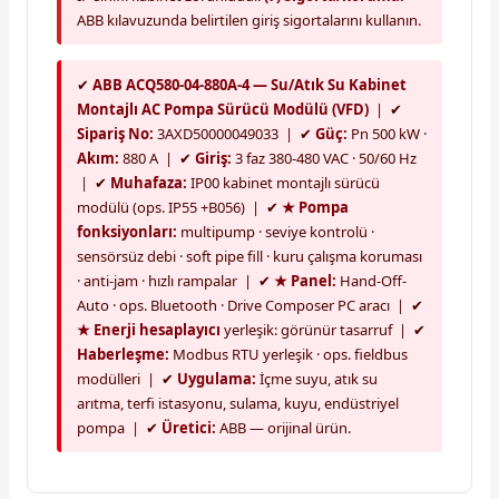
ABB kılavuzunda belirtilen giriş sigortalarını kullanın.
✔
ABB ACQ580-04-880A-4 — Su/Atık Su Kabinet
Montajlı AC Pompa Sürücü Modülü (VFD)
| ✔
Sipariş No:
3AXD50000049033 | ✔
Güç:
Pn 500 kW ·
Akım:
880 A | ✔
Giriş:
3 faz 380-480 VAC · 50/60 Hz
| ✔
Muhafaza:
IP00 kabinet montajlı sürücü
modülü (ops. IP55 +B056) | ✔
★ Pompa
fonksiyonları:
multipump · seviye kontrolü ·
sensörsüz debi · soft pipe fill · kuru çalışma koruması
· anti-jam · hızlı rampalar | ✔
★ Panel:
Hand-Off-
Auto · ops. Bluetooth · Drive Composer PC aracı | ✔
★ Enerji hesaplayıcı
yerleşik: görünür tasarruf | ✔
Haberleşme:
Modbus RTU yerleşik · ops. fieldbus
modülleri | ✔
Uygulama:
İçme suyu, atık su
arıtma, terfi istasyonu, sulama, kuyu, endüstriyel
pompa | ✔
Üretici:
ABB — orijinal ürün.