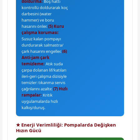
doldurma:
Boş hattı
kontrollü doldurarak koç
darbesini (water
hammer) ve boru
hasarını önler.
(5) Kuru
çalışma koruması:
Susuz kalan pompayı
durdurarak salmastra/
çark hasarını engeller.
(6)
Anti-jam çark
temizleme:
Atık suda
çarpa dolanan lif/katıları
ileri-geri çalışma dizisiyle
temizler: tıkanma servis
çağrılarını azaltır.
(7) Hızlı
rampalar:
Kritik
uygulamalarda hızlı
kalkış/duruş.
★ Enerji Verimliliği: Pompalarda Değişken
Hızın Gücü