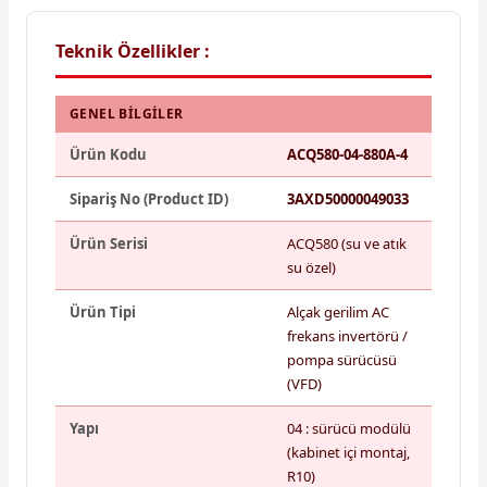
Teknik Özellikler :
GENEL BILGILER
Ürün Kodu
ACQ580-04-880A-4
Sipariş No (Product ID)
3AXD50000049033
Ürün Serisi
ACQ580 (su ve atık
su özel)
Ürün Tipi
Alçak gerilim AC
frekans invertörü /
pompa sürücüsü
(VFD)
Yapı
04 : sürücü modülü
(kabinet içi montaj,
R10)