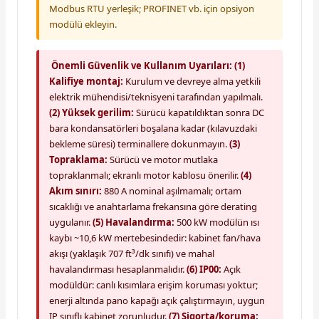
Modbus RTU yerleşik; PROFINET vb. için opsiyon
modülü ekleyin.
Önemli Güvenlik ve Kullanım Uyarıları:
(1)
Kalifiye montaj:
Kurulum ve devreye alma yetkili
elektrik mühendisi/teknisyeni tarafından yapılmalı.
(2) Yüksek gerilim:
Sürücü kapatıldıktan sonra DC
bara kondansatörleri boşalana kadar (kılavuzdaki
bekleme süresi) terminallere dokunmayın.
(3)
Topraklama:
Sürücü ve motor mutlaka
topraklanmalı; ekranlı motor kablosu önerilir.
(4)
Akım sınırı:
880 A nominal aşılmamalı; ortam
sıcaklığı ve anahtarlama frekansına göre derating
uygulanır.
(5) Havalandırma:
500 kW modülün ısı
kaybı ~10,6 kW mertebesindedir: kabinet fan/hava
akışı (yaklaşık 707 ft³/dk sınıfı) ve mahal
havalandırması hesaplanmalıdır.
(6) IP00:
Açık
modüldür: canlı kısımlara erişim koruması yoktur;
enerji altında pano kapağı açık çalıştırmayın, uygun
IP sınıflı kabinet zorunludur.
(7) Sigorta/koruma: