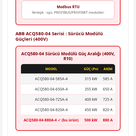
Modbus RTU
Yerleşik · ops. PROFIBUS/PROFINET modülleri
ABB ACQ580-04 Serisi : Sürücü Modülü
Güçleri (400V)
ACQ580-04 Sürücü Modülü Güç Aralığı (400V,
R10)
MODEL
GÜÇ (Pn)
AKIM
ACQ580-04-585A-4
315 kW
585 A
ACQ580-04-650A-4
355 kW
650 A
ACQ580-04-725A-4
400 kW
725 A
ACQ580-04-820A-4
450 kW
820 A
ACQ580-04-880A-4 ✓ (bu ürün)
500 kW
880 A