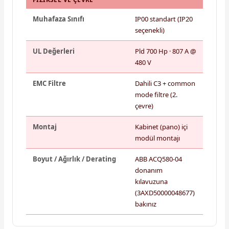
Muhafaza Sınıfı
IP00 standart (IP20
seçenekli)
UL Değerleri
Pld 700 Hp · 807 A @
480 V
EMC Filtre
Dahili C3 + common
mode filtre (2.
çevre)
Montaj
Kabinet (pano) içi
modül montajı
Boyut / Ağırlık / Derating
ABB ACQ580-04
donanım
kılavuzuna
(3AXD50000048677)
bakınız