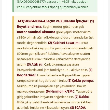
(3AXD50000048677) başvurun; +B051 vb. opsiyon
kodlu varyantlar farklı sipariş numaralarıyla anılır.
ACQ580-04-880A-4 Seçim ve Kullanım İpuçları:
(1)
Boyutlandırma:
Seçimi motor gücünden çok
motor nominal akımına
göre yapın: motor akımı
≤880A olmalı; ağır yük/derating durumlarında bir üst
model değerlendirin.
(2) Kabinet tasarımı:
IP00
modül mutlaka uygun bir pano içine monte edilmeli:
600mm genişlik sınıfı kabinet, hava akışı ve ısı atım
hesabı (ABB kılavuzundaki kanal/baffle detaylarına
uyun).
(3) Atık su:
Çark tıkanması yaşanan
istasyonlarda anti-jam fonksiyonunu aktive edin.
(4)
Koç darbesi:
Uzun hatlarda soft pipe fill ve uygun
rampa süreleri koç darbesini önler.
(5) Çoklu pompa:
Multipump ile pompaları eşit yaşlandırın: bakım
maliyeti dengelenir.
(6) Harmonik/EMC:
Tesise göre
giriş şoku/filtre ihtiyacını değerlendirin.
(7) Kablo:
880A çıkış: kablo kesiti, ekranlama ve motor kablosu
uzunluk limitlerine kılavuzdan uyun.
(8) SCADA: