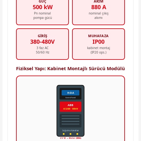
GÜÇ
AKIM
500 kW
880 A
Pn nominal
nominal çıkış
pompa gücü
akımı
GIRIŞ
MUHAFAZA
380-480V
IP00
3 faz AC
kabinet montaj
50/60 Hz
(IP20 ops.)
Fiziksel Yapı: Kabinet Montajlı Sürücü Modülü
H-O-A
Kontrol Paneli
ABB
ACQ580 · 500kW
Soğutma Kanalları
U V W → Motor (880A)