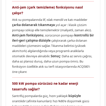
Anti-jam (çark temizleme) fonksiyonu nasıl
çalışır?
Atık su pompalarında lif, ıslak mendil ve katı maddeler
çarka dolanarak tıkanmaya
yol açar : klasik çözüm
pompayı söküp elle temizlemektir (maliyetli, zaman alıcı).
Anti-jam fonksiyonu
, sürücünün pompayı
kontrollü bir
ileri-geri çalışma dizisiyle
çalıştırarak çarka dolanan
maddeleri çözmesini sağlar. Tıkanma belirtisi (yüksek
akım/tork) algılandığında veya programlı aralıklarla
otomatik devreye alınabilir.
Sonuç:
Daha az servis çağrısı,
daha az plansız duruş, daha uzun pompa ömrü. Bu
fonksiyon özellikle atık su terfi istasyonlarında ACQ580'i
öne çıkarır.
500 kW pompa sürücüsü ne kadar enerji
tasarrufu sağlar?
Santrifüj pompalarda güç, hızın yaklaşık
küpüyle
orantılıdır (afinite kanunları): hızı %80'e düşürmek gücü