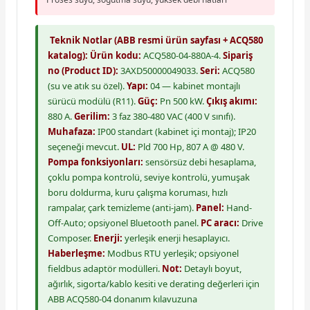
Teknik Notlar (ABB resmi ürün sayfası + ACQ580
katalog):
Ürün kodu:
ACQ580-04-880A-4.
Sipariş
no (Product ID):
3AXD50000049033.
Seri:
ACQ580
(su ve atık su özel).
Yapı:
04 — kabinet montajlı
sürücü modülü (R11).
Güç:
Pn 500 kW.
Çıkış akımı:
880 A.
Gerilim:
3 faz 380-480 VAC (400 V sınıfı).
Muhafaza:
IP00 standart (kabinet içi montaj); IP20
seçeneği mevcut.
UL:
Pld 700 Hp, 807 A @ 480 V.
Pompa fonksiyonları:
sensörsüz debi hesaplama,
çoklu pompa kontrolü, seviye kontrolü, yumuşak
boru doldurma, kuru çalışma koruması, hızlı
rampalar, çark temizleme (anti-jam).
Panel:
Hand-
Off-Auto; opsiyonel Bluetooth panel.
PC aracı:
Drive
Composer.
Enerji:
yerleşik enerji hesaplayıcı.
Haberleşme:
Modbus RTU yerleşik; opsiyonel
fieldbus adaptör modülleri.
Not:
Detaylı boyut,
ağırlık, sigorta/kablo kesiti ve derating değerleri için
ABB ACQ580-04 donanım kılavuzuna