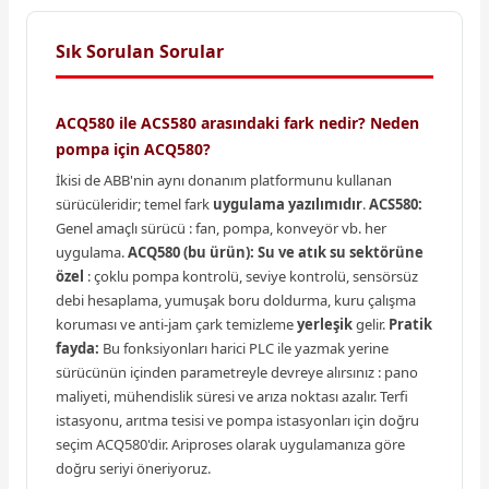
Sık Sorulan Sorular
ACQ580 ile ACS580 arasındaki fark nedir? Neden
pompa için ACQ580?
İkisi de ABB'nin aynı donanım platformunu kullanan
sürücüleridir; temel fark
uygulama yazılımıdır
.
ACS580:
Genel amaçlı sürücü : fan, pompa, konveyör vb. her
uygulama.
ACQ580 (bu ürün):
Su ve atık su sektörüne
özel
: çoklu pompa kontrolü, seviye kontrolü, sensörsüz
debi hesaplama, yumuşak boru doldurma, kuru çalışma
koruması ve anti-jam çark temizleme
yerleşik
gelir.
Pratik
fayda:
Bu fonksiyonları harici PLC ile yazmak yerine
sürücünün içinden parametreyle devreye alırsınız : pano
maliyeti, mühendislik süresi ve arıza noktası azalır. Terfi
istasyonu, arıtma tesisi ve pompa istasyonları için doğru
seçim ACQ580'dir. Ariproses olarak uygulamanıza göre
doğru seriyi öneriyoruz.