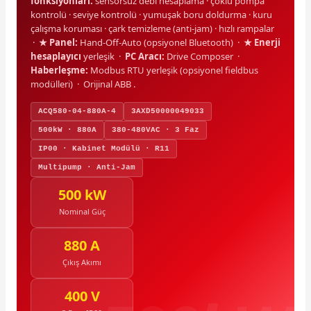
fonksiyonları:
sensörsüz debi hesaplama · çoklu pompa
kontrolü · seviye kontrolü · yumuşak boru doldurma · kuru
çalışma koruması · çark temizleme (anti-jam) · hızlı rampalar
·
★ Panel:
Hand-Off-Auto (opsiyonel Bluetooth) ·
★ Enerji
hesaplayıcı
yerleşik ·
PC Aracı:
Drive Composer ·
Haberleşme:
Modbus RTU yerleşik (opsiyonel fieldbus
modülleri) · Orijinal ABB .
ACQ580-04-880A-4
3AXD50000049033
500kW · 880A
380-480VAC · 3 Faz
IP00 · Kabinet Modülü · R11
Multipump · Anti-Jam
500 kW
Nominal Güç
880 A
Çıkış Akımı
400 V