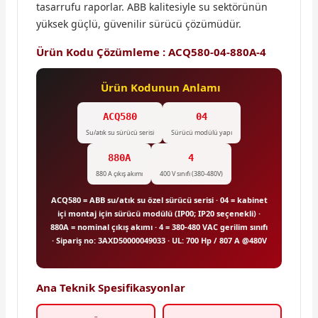
tasarrufu raporlar. ABB kalitesiyle su sektörünün
yüksek güçlü, güvenilir sürücü çözümüdür.
Ürün Kodu Çözümleme : ACQ580-04-880A-4
Ürün Kodunun Anlamı
ACQ580
04
Su/atık su sürücü serisi
Sürücü modülü yapı
880A
4
880 A çıkış akımı
400 V sınıfı (380-480V)
ACQ580 = ABB su/atık su özel sürücü serisi · 04 = kabinet
içi montaj için sürücü modülü (IP00; IP20 seçenekli) ·
880A = nominal çıkış akımı · 4 = 380-480 VAC gerilim sınıfı
· Sipariş no: 3AXD50000049033 · UL: 700 Hp / 807 A @480V
Ana Teknik Spesifikasyonlar