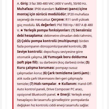
A.
Giriş:
3 faz 380-480 VAC (400 V sınıfı), 50/60 Hz.
Muhafaza:
IP00 standart:
kabinet (pano) içine
montaj için sürücü modülüdür
; IP20 muhafaza
seçeneği de mevcuttur.
Çerçeve:
R11 sınıfı yüksek
güç modülü.
UL değerleri:
Pld 700 Hp / 807 A @ 480
V.
★ Yerleşik pompa fonksiyonları:
(1) Sensörsüz
debi hesaplama:
debimetre olmadan debi tahmini,
(2) Çoklu pompa kontrolü (multipump):
birden
fazla pompanın dönüşümlü/paralel kontrolü,
(3)
Seviye kontrolü:
depo/kuyu seviyesine göre
otomatik çalışma,
(4) Yumuşak boru doldurma
(soft pipe fill)
: su darbesini (koç darbesi) önler,
(5)
Kuru çalışma koruması:
pompayı susuz
çalışmadan korur,
(6) Çark temizleme (anti-jam)
:
atık suda çark tıkanmasını ileri-geri çalışmayla
temizler,
(7) Hızlı rampalar
.
★ Kullanım:
Hand-Off-
Auto kontrol paneli, Drive Composer PC aracı,
opsiyonel Bluetooth panel.
★ Enerji:
Yerleşik enerji
hesaplayıcı ile tasarrufu görselleştirir: pompalarda
değişken hız kontrolü ciddi enerji tasarrufu sağlar.