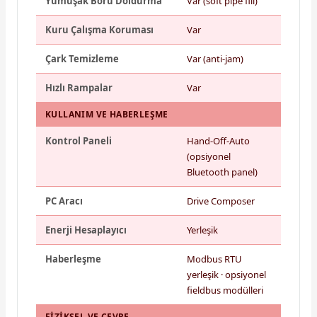
Yumuşak Boru Doldurma
Var (soft pipe fill)
Kuru Çalışma Koruması
Var
Çark Temizleme
Var (anti-jam)
Hızlı Rampalar
Var
KULLANIM VE HABERLEŞME
Kontrol Paneli
Hand-Off-Auto
(opsiyonel
Bluetooth panel)
PC Aracı
Drive Composer
Enerji Hesaplayıcı
Yerleşik
Haberleşme
Modbus RTU
yerleşik · opsiyonel
fieldbus modülleri
FIZIKSEL VE ÇEVRE