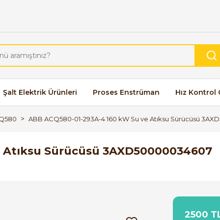
Şalt Elektrik Ürünleri
Proses Enstrüman
Hız Kontrol 
Q580
ABB ACQ580-01-293A-4 160 kW Su ve Atıksu Sürücüsü 3A
e Atıksu Sürücüsü 3AXD50000034607
2500 TL