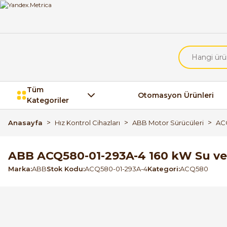
Tüm
Otomasyon Ürünleri
Kategoriler
Anasayfa
Hız Kontrol Cihazları
ABB Motor Sürücüleri
AC
ABB ACQ580-01-293A-4 160 kW Su v
Marka
ABB
Stok Kodu
ACQ580-01-293A-4
Kategori
ACQ580