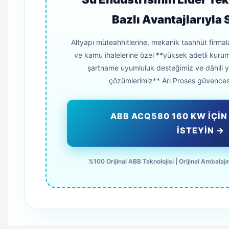
Bazlı Avantajlarıyla 
Altyapı müteahhitlerine, mekanik taahhüt firmal
ve kamu ihalelerine özel **yüksek adetli kurums
şartname uyumluluk desteğimiz ve dâhili 
çözümlerimiz** Arı Proses güvences
ABB ACQ580 160 KW İÇİN 
İSTEYİN →
%100 Orijinal ABB Teknolojisi | Orijinal Ambalajın