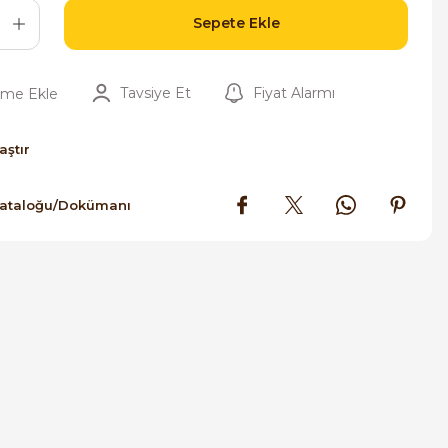
Sepete Ekle
Tavsiye Et
Fiyat Alarmı
aştır
Kataloğu/Dokümanı