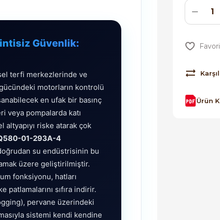
intisiz Güvenlik:
Karşıl
el terfi merkezlerinde ve
 gücündeki motorların kontrolü
şanabilecek en ufak bir basınç
Ürün 
ri veya pompalarda katı
 altyapıyı riske atarak çok
Q580-01-293A-4
doğrudan su endüstrisinin bu
amak üzere geliştirilmiştir.
um fonksiyonu, hatları
patlamalarını sıfıra indirir.
gging), pervane üzerindeki
lışmasıyla sistemi kendi kendine