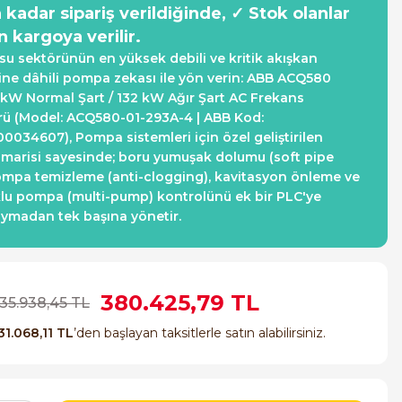
a kadar sipariş verildiğinde, ✓ Stok olanlar
n kargoya verilir.
ksu sektörünün en yüksek debili ve kritik akışkan
ine dâhili pompa zekası ile yön verin: ABB ACQ580
0 kW Normal Şart / 132 kW Ağır Şart AC Frekans
ü (Model: ACQ580-01-293A-4 | ABB Kod:
034607), Pompa sistemleri için özel geliştirilen
imarisi sayesinde; boru yumuşak dolumu (soft pipe
 pompa temizleme (anti-clogging), kavitasyon önleme ve
klu pompa (multi-pump) kontrolünü ek bir PLC'ye
uymadan tek başına yönetir.
380.425,79 TL
135.938,45 TL
31.068,11 TL
’den başlayan taksitlerle satın alabilirsiniz.