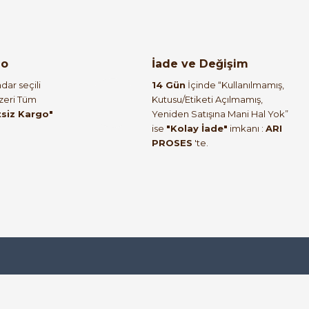
go
İade ve Değişim
dar seçili
14 Gün
İçinde “Kullanılmamış,
Üzeri Tüm
Kutusu/Etiketi Açılmamış,
tsiz Kargo"
Yeniden Satışına Mani Hal Yok”
ise
"Kolay İade"
imkanı :
ARI
PROSES
'te.