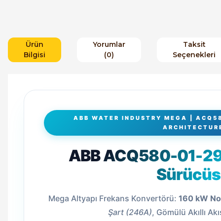
Ürün
Yorumlar
Taksit
Bilgisi
(0)
Seçenekleri
ABB WATER INDUSTRY MEGA | ACQ5
ARCHITECTUR
ABB ACQ580-01-2
Sürücü
Mega Altyapı Frekans Konvertörü:
160 kW No
Şart (246A)
, Gömülü Akıllı Akı