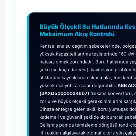
Büyük Ölçekli Su Hatlarında Kes
Maksimum Akış Kontrolü
Kentsel ana su dağıtım şebekelerinde, bölges
yüksek kapasiteli arıtma tesislerinde 160 kW
hatasız olmak zorundadır. Boru hatlarında ya
şoku (su koçu darbesi), kavitasyon problemle
atıklardan kaynaklanan tıkanmalar, tüm kentsel
yüksek maliyetli arızalar doğurabilir.
ABB AC
(3AXD50000034607)
frekans konvertörü, 
zorlu ve büyük ölçekli gereksinimlerini karşıl
Cihaza entegre gelen akıllı boru yumuşak dol
kademeli ve güvenli şekilde doldurarak şebeke 
Gelişmiş pompa temizleme döngüsü (anti-clo
lifli atıkları algılayarak otomatik ters yön ça