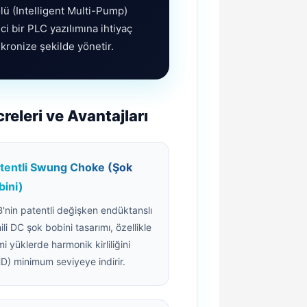
lü (Intelligent Multi-Pump)
ci bir PLC yazılımına ihtiyaç
ronize şekilde yönetir.
eleri ve Avantajları
tentli Swung Choke (Şok
bini)
'nin patentli değişken endüktanslı
ili DC şok bobini tasarımı, özellikle
mi yüklerde harmonik kirliliğini
D) minimum seviyeye indirir.