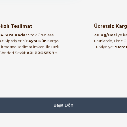
orulmamış.
 yapın!
Hızlı Teslimat
Ücretsiz Kar
14:30'a Kadar
Stok Ürünlere
30 Kg/Desi
'ye ka
Ait Siparişleriniz
Aynı Gün
Kargo
ürünlerde, Limit 
Firmasına Teslimat imkanı ile Hızlı
Türkiye'ye:
"Ücre
Gönderi Sevki:
ARI PROSES
'te.
Başa Dön