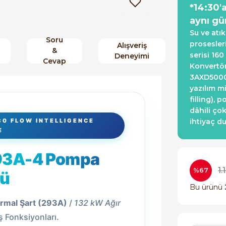
*14:30'
aynı gü
Su ve atı
Soru
prosesler
Alışveriş
&
serisi 16
Deneyimi
Cevap
Konvertör
3AXD50000
yazılım m
filling),
dâhili ço
80 FLOW INTELLIGENCE
ihtiyaç d
E
93A-4 Pompa
1.
%67
sü
Bu ürünü
rmal Şart (293A)
/
132 kW Ağır
ş Fonksiyonları.