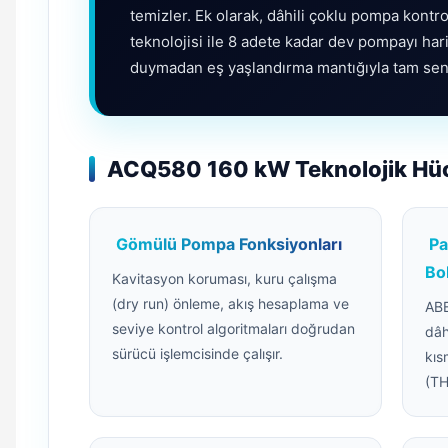
temizler. Ek olarak, dâhili çoklu pompa kontro
teknolojisi ile 8 adete kadar dev pompayı hari
duymadan eş yaşlandırma mantığıyla tam senk
ACQ580 160 kW Teknolojik Hücr
Gömülü Pompa Fonksiyonları
Pa
Bo
Kavitasyon koruması, kuru çalışma
(dry run) önleme, akış hesaplama ve
ABB
seviye kontrol algoritmaları doğrudan
dâh
sürücü işlemcisinde çalışır.
kıs
(TH