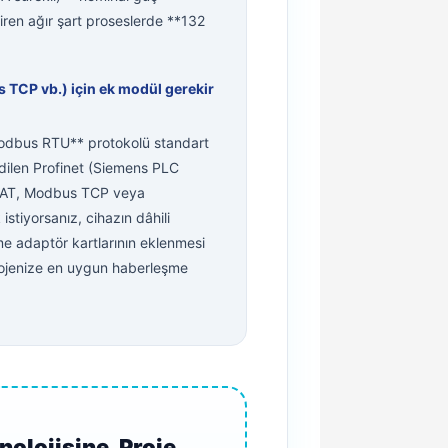
iren ağır şart proseslerde **132
s TCP vb.) için ek modül gerekir
odbus RTU** protokolü standart
edilen Profinet (Siemens PLC
rCAT, Modbus TCP veya
stiyorsanız, cihazın dâhili
 adaptör kartlarının eklenmesi
rojenize en uygun haberleşme
nolojisine, Proje