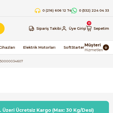
0 (216) 606 12 74
0 (532) 224 04 33
0
Sipariş Takibi
Üye Girişi
Sepetim
Müşteri
Cihazları
Elektrik Motorları
SoftStarter
Hizmetleri
XD50000034607
 Üzeri Ücretsiz Kargo (Max: 30 Kg/Desi)