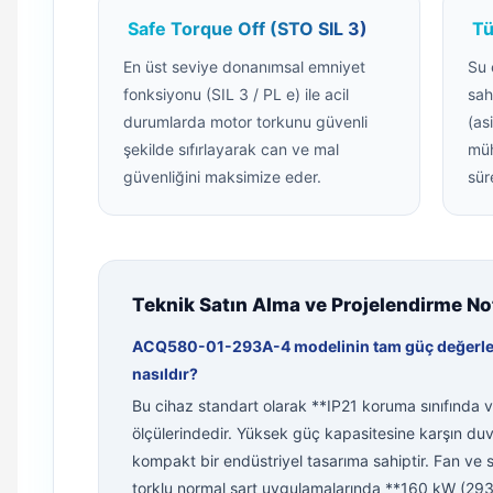
Safe Torque Off (STO SIL 3)
Tü
En üst seviye donanımsal emniyet
Su 
fonksiyonu (SIL 3 / PL e) ile acil
sah
durumlarda motor torkunu güvenli
(as
şekilde sıfırlayarak can ve mal
müh
güvenliğini maksimize eder.
sür
Teknik Satın Alma ve Projelendirme Notl
ACQ580-01-293A-4 modelinin tam güç değerleri
nasıldır?
Bu cihaz standart olarak **IP21 koruma sınıfında 
ölçülerindedir. Yüksek güç kapasitesine karşın d
kompakt bir endüstriyel tasarıma sahiptir. Fan ve 
torklu normal şart uygulamalarında **160 kW (293