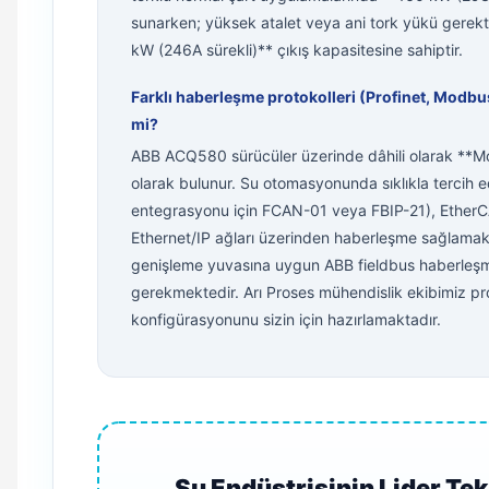
sunarken; yüksek atalet veya ani tork yükü gerekt
kW (246A sürekli)** çıkış kapasitesine sahiptir.
Farklı haberleşme protokolleri (Profinet, Modbu
mi?
ABB ACQ580 sürücüler üzerinde dâhili olarak **M
olarak bulunur. Su otomasyonunda sıklıkla tercih 
entegrasyonu için FCAN-01 veya FBIP-21), Ethe
Ethernet/IP ağları üzerinden haberleşme sağlamak i
genişleme yuvasına uygun ABB fieldbus haberleşme
gerekmektedir. Arı Proses mühendislik ekibimiz p
konfigürasyonunu sizin için hazırlamaktadır.
Su Endüstrisinin Lider Tek