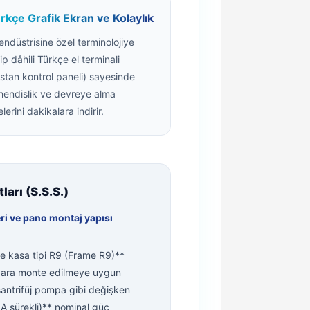
rkçe Grafik Ekran ve Kolaylık
endüstrisine özel terminolojiye
ip dâhili Türkçe el terminali
istan kontrol paneli) sayesinde
endislik ve devreye alma
elerini dakikalara indirir.
arı (S.S.S.)
 ve pano montaj yapısı
ve kasa tipi R9 (Frame R9)**
uvara monte edilmeye uygun
santrifüj pompa gibi değişken
A sürekli)** nominal güç