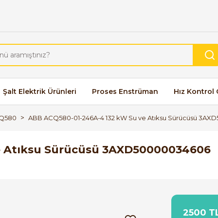
Şalt Elektrik Ürünleri
Proses Enstrüman
Hız Kontrol 
Q580
ABB ACQ580-01-246A-4 132 kW Su ve Atıksu Sürücüsü 3A
e Atıksu Sürücüsü 3AXD50000034606
2500 TL