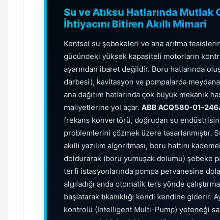
Su ve Atıksu Hatlarında Mutlak 
İhtiyacını Bitiren Akıllı Mimari
Kentsel su şebekeleri ve ana arıtma tesisleri
gücündeki yüksek kapasiteli motorların kontro
ayarından ibaret değildir. Boru hatlarında olu
darbesi), kavitasyon ve pompalarda meydana gel
ana dağıtım hatlarında çok büyük mekanik ha
maliyetlerine yol açar.
ABB ACQ580-01-246
frekans konvertörü, doğrudan su endüstrisini
problemlerini çözmek üzere tasarlanmıştır. 
akıllı yazılım algoritması, boru hattını kademe
doldurarak (boru yumuşak dolumu) şebeke pat
terfi istasyonlarında pompa pervanesine dol
algıladığı anda otomatik ters yönde çalıştı
başlatarak tıkanıklığı kendi kendine giderir. 
kontrolü (Intelligent Multi-Pump) yeteneği s