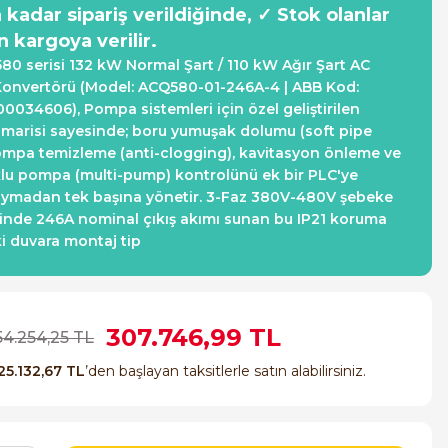
a kadar sipariş verildiğinde, ✓ Stok olanlar
n kargoya verilir.
0 serisi 132 kW Normal Şart / 110 kW Ağır Şart AC
onvertörü (Model: ACQ580-01-246A-4 | ABB Kod:
034606), Pompa sistemleri için özel geliştirilen
imarisi sayesinde; boru yumuşak dolumu (soft pipe
 pompa temizleme (anti-clogging), kavitasyon önleme ve
klu pompa (multi-pump) kontrolünü ek bir PLC'ye
uymadan tek başına yönetir. 3-Faz 380V-480V şebeke
nde 246A nominal çıkış akımı sunan bu IP21 koruma
ki duvara montaj tip
307.746,99 TL
54.254,25 TL
25.132,67 TL
’den başlayan taksitlerle satın alabilirsiniz.