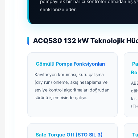
pompayı ek bir harici kontrolör olmadan eş 
senkronize eder.
ACQ580 132 kW Teknolojik Hücre
Gömülü Pompa Fonksiyonları
Pa
Bo
Kavitasyon koruması, kuru çalışma
(dry run) önleme, akış hesaplama ve
ABB
seviye kontrol algoritmaları doğrudan
dâh
sürücü işlemcisinde çalışır.
kıs
(TH
Safe Torque Off (STO SIL 3)
Tü