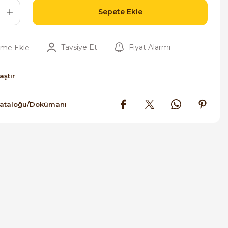
Sepete Ekle
Tavsiye Et
Fiyat Alarmı
aştır
Kataloğu/Dokümanı