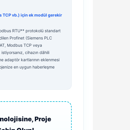
s TCP vb.) için ek modül gerekir
odbus RTU** protokolü standart
edilen Profinet (Siemens PLC
rCAT, Modbus TCP veya
stiyorsanız, cihazın dâhili
 adaptör kartlarının eklenmesi
rojenize en uygun haberleşme
nolojisine, Proje