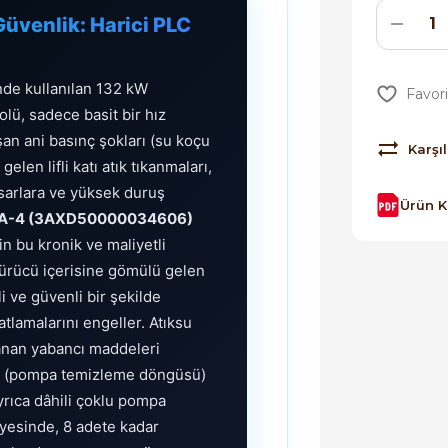
Güvenlik: Harici PLC
nde kullanılan 132 kW
lü, sadece basit bir hız
şan ani basınç şokları (su koçu
Karşıl
en lifli katı atık tıkanmaları,
sarlara ve yüksek duruş
Ürün 
A-4 (3AXD50000034606)
n bu kronik ve maliyetli
Sürücü içerisine gömülü gelen
li ve güvenli bir şekilde
lamalarını engeller. Atıksu
anan yabancı maddeleri
rma (pompa temizleme döngüsü)
Ayrıca dâhili çoklu pompa
ayesinde, 8 adete kadar