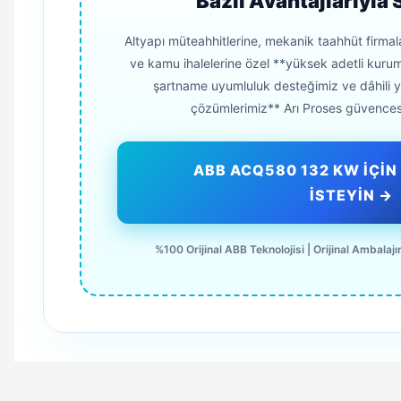
Bazlı Avantajlarıyla 
Altyapı müteahhitlerine, mekanik taahhüt firmal
ve kamu ihalelerine özel **yüksek adetli kurums
şartname uyumluluk desteğimiz ve dâhili 
çözümlerimiz** Arı Proses güvences
ABB ACQ580 132 KW İÇİN 
İSTEYİN →
%100 Orijinal ABB Teknolojisi | Orijinal Ambalajın