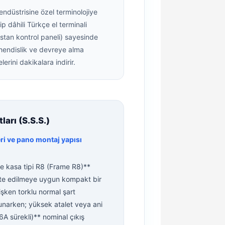
endüstrisine özel terminolojiye
ip dâhili Türkçe el terminali
istan kontrol paneli) sayesinde
endislik ve devreye alma
elerini dakikalara indirir.
arı (S.S.S.)
 ve pano montaj yapısı
ve kasa tipi R8 (Frame R8)**
nte edilmeye uygun kompakt bir
işken torklu normal şart
narken; yüksek atalet veya ani
A sürekli)** nominal çıkış