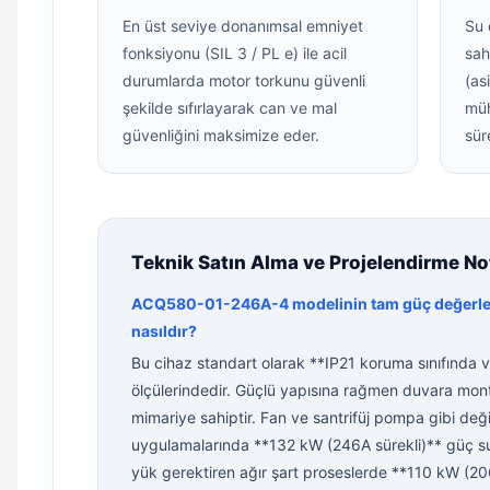
En üst seviye donanımsal emniyet
Su 
fonksiyonu (SIL 3 / PL e) ile acil
sah
durumlarda motor torkunu güvenli
(as
şekilde sıfırlayarak can ve mal
müh
güvenliğini maksimize eder.
sür
Teknik Satın Alma ve Projelendirme Notl
ACQ580-01-246A-4 modelinin tam güç değerleri
nasıldır?
Bu cihaz standart olarak **IP21 koruma sınıfında 
ölçülerindedir. Güçlü yapısına rağmen duvara mo
mimariye sahiptir. Fan ve santrifüj pompa gibi değ
uygulamalarında **132 kW (246A sürekli)** güç su
yük gerektiren ağır şart proseslerde **110 kW (206