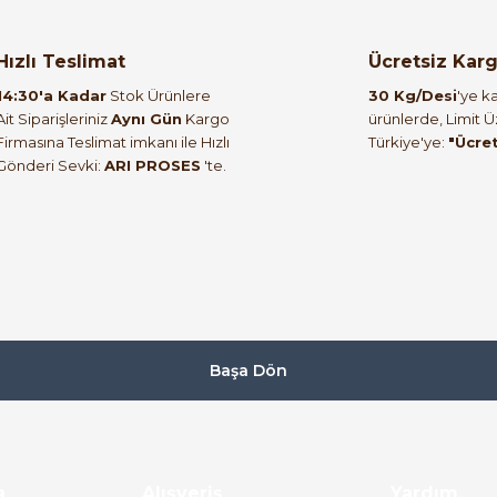
orulmamış.
 yapın!
Hızlı Teslimat
Ücretsiz Kar
14:30'a Kadar
Stok Ürünlere
30 Kg/Desi
'ye ka
Ait Siparişleriniz
Aynı Gün
Kargo
ürünlerde, Limit 
Firmasına Teslimat imkanı ile Hızlı
Türkiye'ye:
"Ücre
Gönderi Sevki:
ARI PROSES
'te.
Başa Dön
a
Alışveriş
Yardım