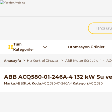
Tüm
Otomasyon Ürünleri
Kategoriler
Anasayfa
Hız Kontrol Cihazları
ABB Motor Sürücüleri
AC
ABB ACQ580-01-246A-4 132 kW Su v
Marka
ABB
Stok Kodu
ACQ580-01-246A-4
Kategori
ACQ580