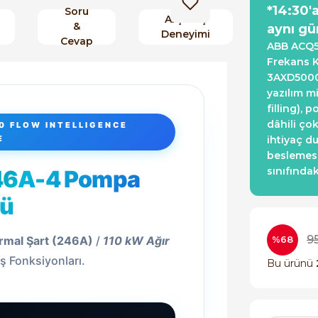
*14:30'
Soru
Alışveriş
&
aynı gü
Deneyimi
Cevap
ABB ACQ58
Frekans K
3AXD50000
yazılım m
filling),
dâhili ço
0 FLOW INTELLIGENCE
E
ihtiyaç d
beslemesi
sınıfında
46A-4 Pompa
sü
9
rmal Şart (246A)
/
110 kW Ağır
%68
ış Fonksiyonları.
Bu ürünü