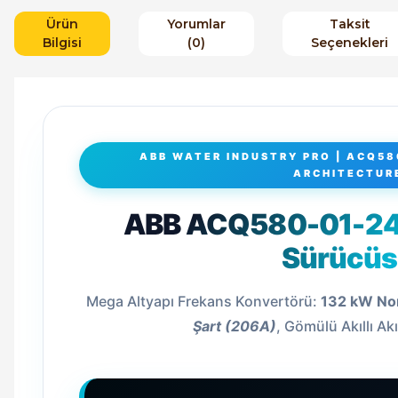
Ürün
Yorumlar
Taksit
Bilgisi
(0)
Seçenekleri
ABB WATER INDUSTRY PRO | ACQ58
ARCHITECTUR
ABB ACQ580-01-2
Sürücü
Mega Altyapı Frekans Konvertörü:
132 kW No
Şart (206A)
, Gömülü Akıllı Ak