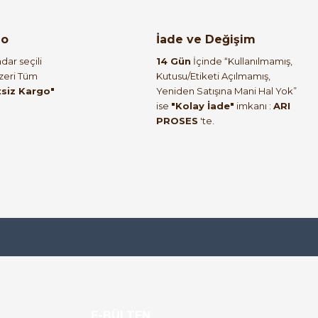
go
İade ve Değişim
dar seçili
14 Gün
İçinde “Kullanılmamış,
Üzeri Tüm
Kutusu/Etiketi Açılmamış,
tsiz Kargo"
Yeniden Satışına Mani Hal Yok”
ise
"Kolay İade"
imkanı :
ARI
PROSES
'te.
E-BÜLTEN