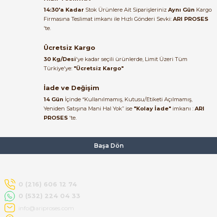
alakası için teşekkür ederim
14:30'a Kadar
Stok Ürünlere Ait Siparişleriniz
Aynı Gün
Kargo
Firmasına Teslimat imkanı ile Hızlı Gönderi Sevki:
ARI PROSES
muhammed demirci |
'te.
22/06/2026
Ücretsiz Kargo
Ürün elime eksiksiz ve hasarsız
30 Kg/Desi
'ye kadar seçili ürünlerde, Limit Üzeri Tüm
ulaştı. Paketleme özenliydi,
Türkiye'ye:
"Ücretsiz Kargo"
alışveriş sürecinden memnun
kaldım.
İade ve Değişim
14 Gün
İçinde “Kullanılmamış, Kutusu/Etiketi Açılmamış,
Kemal Toktaş | 20/06/2026
Yeniden Satışına Mani Hal Yok” ise
"Kolay İade"
imkanı :
ARI
PROSES
'te.
Alışveriş süreci de hızlı ve
problemsiz geçti.
Başa Dön
Kemal Toktaş | 20/06/2026
Havale ile odeme yaptim ve
0 (216) 606 12 74
tedirgindim ama saticinin
0 (532) 224 04 33
sonrasindaki iletisim ve
bilgilendirmesinden cok
info@ariproses.com
memnun kaldim. Kesinlikle