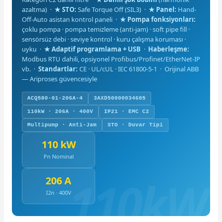
azaltma) ·
★ STO:
Safe Torque Off (SIL3) ·
★ Panel:
Hand-
Off-Auto asistan kontrol paneli ·
★ Pompa fonksiyonları:
çoklu pompa · pompa temizleme (anti-jam) · soft pipe fill ·
sensörsüz debi · seviye kontrol · kuru çalışma koruması ·
uyku ·
★ Adaptif programlama + USB
·
Haberleşme:
Modbus RTU dahili, opsiyonel Profibus/Profinet/EtherNet-IP
vb. ·
Standartlar:
CE · UL/cUL · IEC 61800-5-1 · Orijinal ABB
— Ariproses güvencesiyle
ACQ580-01-206A-4
3AXD50000034605
110kW · 206A · 400V
IP21 · EMC C2
Multipump · Anti-Jam
STO · Duvar Tipi
110 kW
Pn Nominal
206 A
I2n · 400V