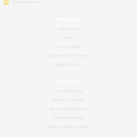
Depo Adresimiz
tavsiye ederim.
mehidin tahsin | 20/06/2026
Hakkımızda
Hakkımızda
Paketleme çok profesyonelce
İletişim
yapılmıştı ürün siparişinden
bana ulaşımına kadar ilgi ve
Kargo Takibi
alakaları üst düzeydi itina ile
tavsiye ederim
Havale Bildirim Formu
İletişim Formu
Ahmet Çağın | 20/06/2026
Alışveriş
Ürün sorunsuz ulaştı havalı
poşetlerle gönderim yapıyorlar.
Satış Sözleşmesi
Ürünün kodu XDR-240e-24 yeni
ürün geliyor.
Gizlilik ve Güvenlik
İptal ve İade Koşulları
B... K... | 16/06/2026
Üyelik Sözleşmesi
Gerçekten harika ve etkileyici
Teslimat, İade, Değişim
olmuş, tam istediğim gibi. Ayrıca