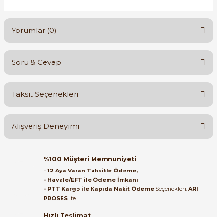
Yorumlar (0)
Soru & Cevap
Bu ürüne ilk yorumu siz yapın!
Taksit Seçenekleri
Yorum Yaz
Ürün hakkında henüz soru sorulmamış.
Alışveriş Deneyimi
Soru Sor
Orijinal kutusuyla ertesi gün
%100 Müşteri Memnuniyeti
ulaştı elimize. Teşekkürler.
- 12 Aya Varan Taksitle Ödeme,
- Havale/EFT ile Ödeme İmkanı,
B... A... | 27/06/2026
- PTT Kargo ile Kapıda Nakit Ödeme
Seçenekleri:
ARI
PROSES
'te.
Satıcı ilgili ve çok yardım severdi
bundan mehmet bey ilgi ve
Hızlı Teslimat