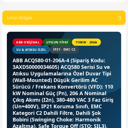
SIMATIC SAFETY
Kaynakları - UPS
Ürün Bilgisi
SIMATIC TIA PORTAL HMI Yazılımları
re Kesiciler
SIMATIC Yazılım Paketleri
ABB ORIJINAL
UYGUN FİYAT
110KW · 206A
SIMOTION Hareket Kontrol Üniteleri
IP21 · EMC C2
SU & ATIKSU ÖZEL
alterleri
ABB ACQ580-01-206A-4 (Sipariş Kodu:
SIRIUS SAFETY
3AXD50000034605) ACQ580 Serisi Su ve
er Şalterleri
Atıksu Uygulamalarına Özel Duvar Tipi
WinCC Unified Runtime Yazılımları
(Wall-Mounted) Düşük Gerilim AC
Sürücü / Frekans Konvertörü (VFD): 110
kW Nominal Güç (Pn), 206 A Nominal
ler
Çıkış Akımı (I2n), 380-480 VAC 3 Faz Giriş
(Un=400V), IP21 Koruma Sınıfı, EMC
Kategori C2 Dahili Filtre, Dahili Şok
ı
Bobini (Swinging Choke: Harmonik
Azaltma), Safe Torque Off (STO: SIL3),
umuşak Yol Vericiler