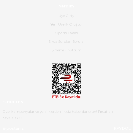
satış personeline de güzel ve
Yardım
nazik ilgisi için teşekkür ederim.
Üye Girişi
Dima Kulalac | 18/05/2026
Yeni Üyelik Oluştur
Hızlı bir şekilde elimize ulaştı
Sipariş Takibi
güzel paketlenmişti
Sıkça Sorulan Sorular
B... K... | 16/05/2026
Şifremi Unuttum
Ürün iki gün içinde elime
ulaştı.Ürünün paketlenmesi
gayet başarılı hasarsız bir şekilde
teslim aldım. Bu konudaki
hassasiyetleri ve Ürünün kalitesi
için teşekkür ederim
E-BÜLTEN
C... K... | 16/05/2026
Özel kampanyalar ve yeniliklerden ilk siz haberdar olun! Fırsatları
kaçırmayın.
Deneyimini Paylaş
Diğer yorumları göster
KAYDOL