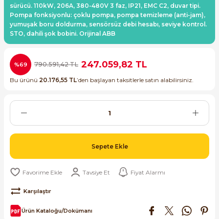
sürücü. 110kW, 206A, 380-480V 3 faz, IP21, EMC C2, duvar tipi.
ri ve Transmitterleri
ACS580
SIMATIC Endüstriyel Panel PC'ler
Pompa fonksiyonlu: çoklu pompa, pompa temizleme (anti-jam),
Sinamics S120 Modüler Sürücü Sistemi
yumuşak boru doldurma, sensörsüz debi hesabı, seviye kontrol.
STO, dahili şok bobini. Orijinal ABB
ACS880
SIMATIC ET200 Dağıtılmış Giriş-Çkış
e Ölçüm Cihazları
Sinamics S210 Servo Sürücü Sistemi
 Seviye
SIMATIC ET200SP Open Controller
247.059,82 TL
790.591,42 TL
%69
ji Sayaçları
Sinamics V20 Hız Kontrol Cihazları
Bu ürünü
20.176,55 TL
’den başlayan taksitlerle satın alabilirsiniz.
ye
SIMATIC ExProof Panel PC'ler ve Thin C
ve Prizler
Sinamics V90 Servo Sürücü Sistemi
SIMATIC HMI Operatör Paneller
eri
SIMATIC S7-1200
 (Power Supply)
Sepete Ekle
SIMATIC S7-1500
Tavsiye Et
Fiyat Alarmı
SIMATIC S7-300
 Taşıma Sistemleri - Spiral , Boru ,
Karşılaştır
SIMATIC S7-400
Ürün Kataloğu/Dokümanı
ma Rölesi, Cihazları ve Anahtarları