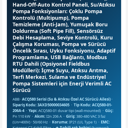
Hand-Off-Auto Kontrol Paneli, Su/Atıksu
Pompa Fonksiyonları: Çoklu Pompa
Kontrolü (Multipump), Pompa
Temizleme (Anti-Jam), Yumuşak Boru
Doldurma (Soft Pipe Fill), Sensörsüz
Debi Hesaplama, Seviye Kontrolü, Kuru
e Pako Şalterler
Çalışma Koruması, Pompa ve Sürücü
Öncelik Sırası, Uyku Fonksiyonu, Adaptif
Programlama, USB Bağlantı, Modbus
RTU Dahili (Opsiyonel Fieldbus
Modülleri): İçme Suyu, Atıksu Arıtma,
Terfi Merkezi, Sulama ve Endüstriyel
Pompa Sistemleri için Enerji Verimli AC
Sürücü
ABB ·
ACQ580 Serisi (Su & Atıksu Özel AC Sürücü Ailesi)
·
Sipariş Kodu: 3AXD50000034605
·
Tip Kodu: ACQ580-01-
206A-4
·
Yapı:
ACQ580-01 duvar tipi (wall-mounted) ·
Güç:
Pn 110 kW ·
Akım:
I2n 206 A ·
Giriş:
380-480 VAC 3 faz
(Un=400V) · 50/60 Hz ·
Koruma:
IP21 (UL Type 1) ·
EMC:
Kategori C2 dahili filtre ·
★ Dahili şok bobini
(harmonik