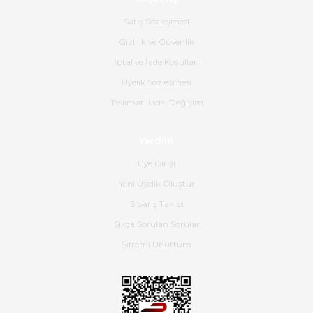
Ürün sorunsuz ulaştı havalı
poşetlerle gönderim yapıyorlar.
Satış Sözleşmesi
Ürünün kodu XDR-240e-24 yeni
ürün geliyor.
Gizlilik ve Güvenlik
İptal ve İade Koşulları
B... K... | 16/06/2026
Üyelik Sözleşmesi
Gerçekten harika ve etkileyici
Teslimat, İade, Değişim
olmuş, tam istediğim gibi. Ayrıca
satış personeline de güzel ve
Yardım
nazik ilgisi için teşekkür ederim.
Üye Girişi
Dima Kulalac | 18/05/2026
Yeni Üyelik Oluştur
Hızlı bir şekilde elimize ulaştı
Sipariş Takibi
güzel paketlenmişti
Sıkça Sorulan Sorular
B... K... | 16/05/2026
Şifremi Unuttum
Ürün iki gün içinde elime
ulaştı.Ürünün paketlenmesi
gayet başarılı hasarsız bir şekilde