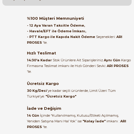
Soru Sor
Orijinal kutusuyla ertesi gün
%100 Müşteri Memnuniyeti
ulaştı elimize. Teşekkürler.
- 12 Aya Varan Taksitle Ödeme,
- Havale/EFT ile Ödeme İmkanı,
B... A... | 27/06/2026
- PTT Kargo ile Kapıda Nakit Ödeme
Seçenekleri:
ARI
e Pako Şalterler
PROSES
'te.
Satıcı ilgili ve çok yardım severdi
bundan mehmet bey ilgi ve
Hızlı Teslimat
alakası için teşekkür ederim
14:30'a Kadar
Stok Ürünlere Ait Siparişleriniz
Aynı Gün
Kargo
Firmasına Teslimat imkanı ile Hızlı Gönderi Sevki:
ARI PROSES
muhammed demirci |
'te.
22/06/2026
Ücretsiz Kargo
Ürün elime eksiksiz ve hasarsız
30 Kg/Desi
'ye kadar seçili ürünlerde, Limit Üzeri Tüm
ulaştı. Paketleme özenliydi,
Türkiye'ye:
"Ücretsiz Kargo"
alışveriş sürecinden memnun
kaldım.
İade ve Değişim
14 Gün
İçinde “Kullanılmamış, Kutusu/Etiketi Açılmamış,
Kemal Toktaş | 20/06/2026
Yeniden Satışına Mani Hal Yok” ise
"Kolay İade"
imkanı :
ARI
PROSES
'te.
Alışveriş süreci de hızlı ve