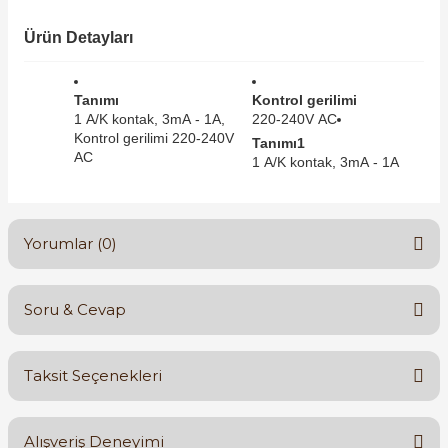
SIMATIC SAFETY
Ürün Detayları
Kaynakları - UPS
SIMATIC TIA PORTAL HMI Yazılımları
re Kesiciler
Tanımı
Kontrol gerilimi
SIMATIC Yazılım Paketleri
1 A/K kontak, 3mA - 1A,
220-240V AC
Kontrol gerilimi 220-240V
Tanımı1
AC
1 A/K kontak, 3mA - 1A
SIMOTION Hareket Kontrol Üniteleri
alterleri
SIRIUS SAFETY
Yorumlar (0)
er Şalterleri
WinCC Unified Runtime Yazılımları
Soru & Cevap
Bu ürüne ilk yorumu siz yapın!
ler
Taksit Seçenekleri
ı
Yorum Yaz
Ürün hakkında henüz soru sorulmamış.
Alışveriş Deneyimi
umuşak Yol Vericiler