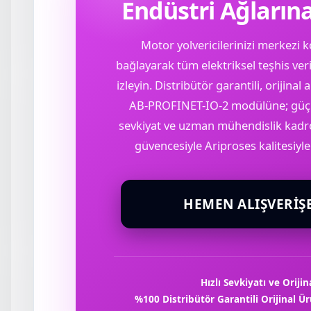
Endüstri Ağların
Motor yolvericilerinizi merkezi 
bağlayarak tüm elektriksel teşhis veri
izleyin. Distribütör garantili, orijin
AB-PROFINET-IO-2 modülüne; güçlü 
sevkiyat ve uzman mühendislik kad
güvencesiyle Ariproses kalitesiyl
HEMEN ALIŞVERIŞ
Hızlı Sevkiyatı ve Orijin
%100 Distribütör Garantili Orijinal Ü