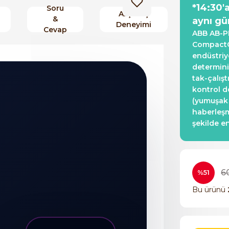
*14:30'
Soru
Alışveriş
&
aynı gü
Deneyimi
Cevap
ABB AB-P
CompactC
endüstriy
determinis
tak-çalışt
kontrol d
(yumuşak 
haberleşm
şekilde e
6
%51
Bu ürünü