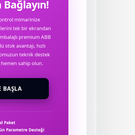
a Bağlayın!
kontrol mimarinize
lerini tek bir ekrandan
al ambalajlı premium ABB
stok avantajı, hızlı
romuzun teknik destek
e hemen sahip olun.
E BAŞLA
al Paket
rün
Parametre Desteği