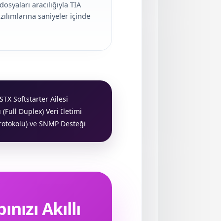
syaları aracılığıyla TIA
ılımlarına saniyeler içinde
TX Softstarter Ailesi
(Full Duplex) Veri İletimi
otokolü) ve SNMP Desteği
ınızı Akıllı