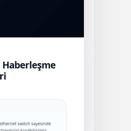
el Haberleşme
ri
ethernet switch sayesinde
topolojisi kurabilirsiniz.