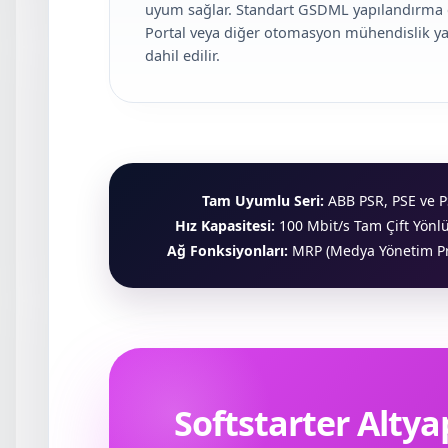
uyum sağlar. Standart GSDML yapılandırma do
Portal veya diğer otomasyon mühendislik yaz
dahil edilir.
Tam Uyumlu Seri:
ABB PSR, PSE ve PS
Hız Kapasitesi:
100 Mbit/s Tam Çift Yönlü 
Ağ Fonksiyonları:
MRP (Medya Yönetim Pr
Softstarter Altyap