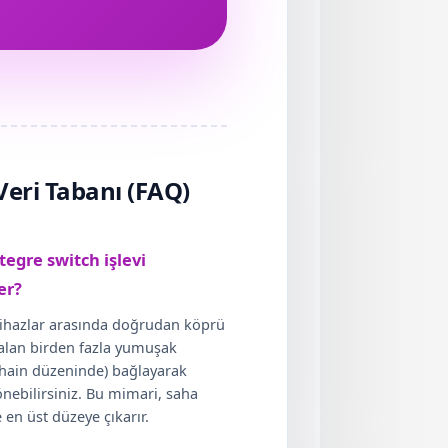
Veri Tabanı (FAQ)
egre switch işlevi
er?
 cihazlar arasında doğrudan köprü
alan birden fazla yumuşak
y-Chain düzeninde) bağlayarak
önebilirsiniz. Bu mimari, saha
de en üst düzeye çıkarır.