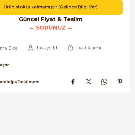
Ürün stokta kalmamıştır (Gelince Bilgi Ver)
Güncel Fiyat & Teslim
→ SORUNUZ ←
Tavsiye Et
Fiyat Alarmı
aştır
Kataloğu/Dokümanı