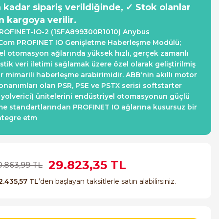
a kadar sipariş verildiğinde, ✓ Stok olanlar
n kargoya verilir.
ROFINET-IO-2 (1SFA899300R1010) Anybus
om PROFINET IO Genişletme Haberleşme Modülü;
el otomasyon ağlarında yüksek hızlı, gerçek zamanlı
tik veri iletimi sağlamak üzere özel olarak geliştirilmiş
ır mimarili haberleşme arabirimidir. ABB'nin akıllı motor
onanımları olan PSR, PSE ve PSTX serisi softstarter
yolverici) ünitelerini endüstriyel otomasyonun güçlü
e standartlarından PROFINET IO ağlarına kusursuz bir
ntegre etm
29.823,35 TL
0.863,99 TL
2.435,57 TL
’den başlayan taksitlerle satın alabilirsiniz.