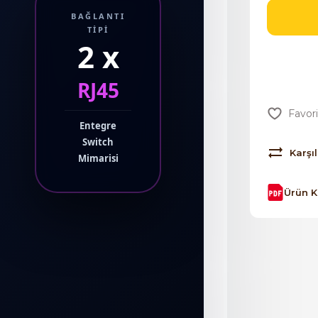
BAĞLANTI
TIPI
2 x
RJ45
Entegre
Switch
Karşıl
Mimarisi
Ürün 