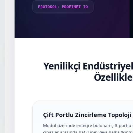
PROTOKOL: PROFINET IO
Yenilikçi Endüstriy
Özellikle
Çift Portlu Zincirleme Topoloji
Modül üzerinde entegre bulunan çift portlu 
cihazlar arasında hat (Line) veya halka (Ring) 