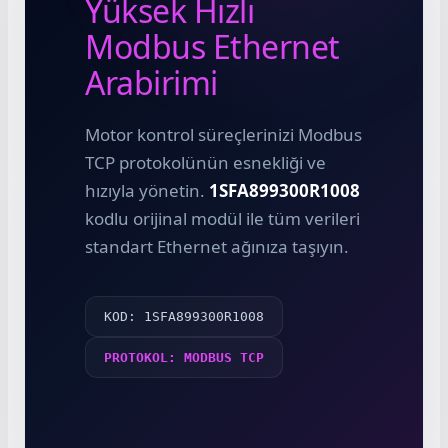
Yüksek Hızlı
Modbus Ethernet
Arabirimi
Motor kontrol süreçlerinizi Modbus
e Pako Şalterler
TCP protokolünün esnekliği ve
hızıyla yönetin.
1SFA899300R1008
kodlu orijinal modül ile tüm verileri
standart Ethernet ağınıza taşıyın.
KOD: 1SFA899300R1008
PROTOKOL: MODBUS TCP