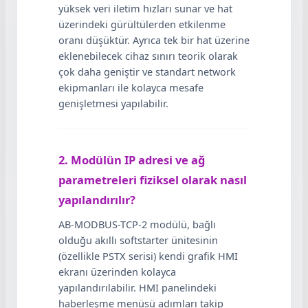
yüksek veri iletim hızları sunar ve hat
üzerindeki gürültülerden etkilenme
oranı düşüktür. Ayrıca tek bir hat üzerine
eklenebilecek cihaz sınırı teorik olarak
çok daha geniştir ve standart network
ekipmanları ile kolayca mesafe
genişletmesi yapılabilir.
2. Modülün IP adresi ve ağ
parametreleri fiziksel olarak nasıl
yapılandırılır?
AB-MODBUS-TCP-2 modülü, bağlı
olduğu akıllı softstarter ünitesinin
(özellikle PSTX serisi) kendi grafik HMI
ekranı üzerinden kolayca
yapılandırılabilir. HMI panelindeki
haberleşme menüsü adımları takip