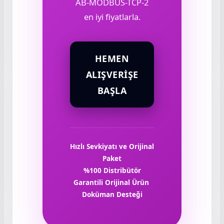
AB-MODBUS-TCP-2
en iyi fiyatlarla.
HEMEN
ALIŞVERIŞE
BAŞLA
Hızlı Sevkiyatı ve Orijinal
Paket
%100 Distribütör
Garantili Orijinal Ürün
Doküman Desteği