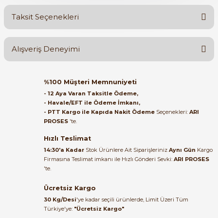
Taksit Seçenekleri
Yorum Yaz
Ürün hakkında henüz soru sorulmamış.
Alışveriş Deneyimi
Soru Sor
Orijinal kutusuyla ertesi gün
%100 Müşteri Memnuniyeti
ulaştı elimize. Teşekkürler.
- 12 Aya Varan Taksitle Ödeme,
- Havale/EFT ile Ödeme İmkanı,
B... A... | 27/06/2026
- PTT Kargo ile Kapıda Nakit Ödeme
Seçenekleri:
ARI
PROSES
'te.
Satıcı ilgili ve çok yardım severdi
bundan mehmet bey ilgi ve
Hızlı Teslimat
alakası için teşekkür ederim
14:30'a Kadar
Stok Ürünlere Ait Siparişleriniz
Aynı Gün
Kargo
Firmasına Teslimat imkanı ile Hızlı Gönderi Sevki:
ARI PROSES
muhammed demirci |
'te.
22/06/2026
Ücretsiz Kargo
Ürün elime eksiksiz ve hasarsız
30 Kg/Desi
'ye kadar seçili ürünlerde, Limit Üzeri Tüm
ulaştı. Paketleme özenliydi,
Türkiye'ye:
"Ücretsiz Kargo"
alışveriş sürecinden memnun