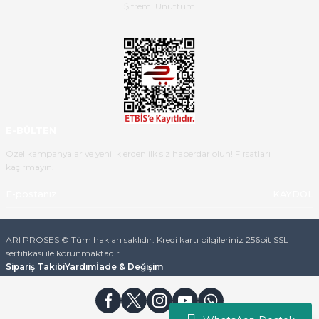
B... K... | 16/05/2026
Şifremi Unuttum
Ürün iki gün içinde elime
ulaştı.Ürünün paketlenmesi
gayet başarılı hasarsız bir şekilde
teslim aldım. Bu konudaki
hassasiyetleri ve Ürünün kalitesi
için teşekkür ederim
E-BÜLTEN
C... K... | 16/05/2026
Özel kampanyalar ve yeniliklerden ilk siz haberdar olun! Fırsatları
kaçırmayın.
Deneyimini Paylaş
Diğer yorumları göster
KAYDOL
ARI PROSES © Tüm hakları saklıdır. Kredi kartı bilgileriniz 256bit SSL
sertifikası ile korunmaktadır.
Sipariş Takibi
Yardım
İade & Değişim