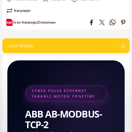
SIMATIC SAFETY
Karşılaştır
Kaynakları - UPS
SIMATIC TIA PORTAL HMI Yazılımları
Ürün Kataloğu/Dokümanı
re Kesiciler
SIMATIC Yazılım Paketleri
Ürün Bilgisi
SIMOTION Hareket Kontrol Üniteleri
alterleri
SIRIUS SAFETY
er Şalterleri
WinCC Unified Runtime Yazılımları
CYBER PULSE ETHERNET
TABANLI MOTOR YÖNETİMİ
ler
ABB AB-MODBUS-
ı
TCP-2
umuşak Yol Vericiler