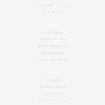
alakaları üst düzeydi itina ile
tavsiye ederim
Havale Bildirim Formu
İletişim Formu
Ahmet Çağın | 20/06/2026
Alışveriş
Ürün sorunsuz ulaştı havalı
poşetlerle gönderim yapıyorlar.
Satış Sözleşmesi
Ürünün kodu XDR-240e-24 yeni
ürün geliyor.
Gizlilik ve Güvenlik
İptal ve İade Koşulları
B... K... | 16/06/2026
Üyelik Sözleşmesi
Gerçekten harika ve etkileyici
Teslimat, İade, Değişim
olmuş, tam istediğim gibi. Ayrıca
satış personeline de güzel ve
Yardım
nazik ilgisi için teşekkür ederim.
Üye Girişi
Dima Kulalac | 18/05/2026
Yeni Üyelik Oluştur
Hızlı bir şekilde elimize ulaştı
Sipariş Takibi
güzel paketlenmişti
Sıkça Sorulan Sorular