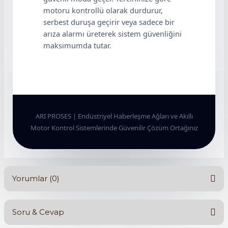
motoru kontrollü olarak durdurur,
serbest duruşa geçirir veya sadece bir
arıza alarmı üreterek sistem güvenliğini
maksimumda tutar.
ARI PROSES | Endüstriyel Haberleşme Ağları ve Akıllı
Motor Kontrol Sistemlerinde Güvenilir Çözüm Ortağınız
Yorumlar (0)
Soru & Cevap
Bu ürüne ilk yorumu siz yapın!