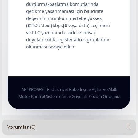
durdurma/başlatma komutlarında
gecikme yaşanmaması için baudrate
değerinin mümkün mertebe yüksek
($19.2\ \text{kbps}$ veya üstü) seçilmesi
ve PLC yazılımında sadece ihtiyaç
duyulan kritik register adres gruplarının
okunması tavsiye edilir.
ARI PROSES | Endüstriyel Haberleşme Ağları ve Akıllı
Motor Kontrol Sistemlerinde Güvenilir Çözüm Ortağınız
Yorumlar (0)