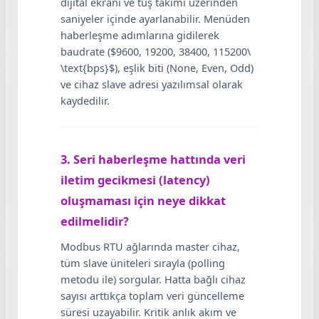
dijital ekranı ve tuş takımı üzerinden
saniyeler içinde ayarlanabilir. Menüden
haberleşme adımlarına gidilerek
baudrate ($9600, 19200, 38400, 115200\
\text{bps}$), eşlik biti (None, Even, Odd)
ve cihaz slave adresi yazılımsal olarak
kaydedilir.
3. Seri haberleşme hattında veri
iletim gecikmesi (latency)
oluşmaması için neye dikkat
edilmelidir?
Modbus RTU ağlarında master cihaz,
tüm slave üniteleri sırayla (polling
metodu ile) sorgular. Hatta bağlı cihaz
sayısı arttıkça toplam veri güncelleme
süresi uzayabilir. Kritik anlık akım ve