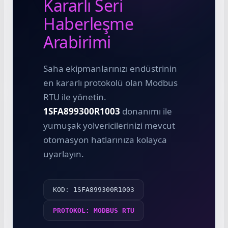
Kararlı Seri
Haberleşme
Arabirimi
e Pako Şalterler
Saha ekipmanlarınızı endüstrinin
en kararlı protokolü olan Modbus
RTU ile yönetin.
1SFA899300R1003
donanımı ile
yumuşak yolvericilerinizi mevcut
otomasyon hatlarınıza kolayca
uyarlayın.
KOD: 1SFA899300R1003
PROTOKOL: MODBUS RTU