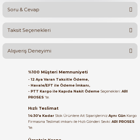
Soru & Cevap
Bu ürüne ilk yorumu siz yapın!
Taksit Seçenekleri
Yorum Yaz
Ürün hakkında henüz soru sorulmamış.
Alışveriş Deneyimi
Soru Sor
Orijinal kutusuyla ertesi gün
%100 Müşteri Memnuniyeti
ulaştı elimize. Teşekkürler.
- 12 Aya Varan Taksitle Ödeme,
- Havale/EFT ile Ödeme İmkanı,
B... A... | 27/06/2026
- PTT Kargo ile Kapıda Nakit Ödeme
Seçenekleri:
ARI
PROSES
'te.
Satıcı ilgili ve çok yardım severdi
bundan mehmet bey ilgi ve
Hızlı Teslimat
alakası için teşekkür ederim
14:30'a Kadar
Stok Ürünlere Ait Siparişleriniz
Aynı Gün
Kargo
Firmasına Teslimat imkanı ile Hızlı Gönderi Sevki:
ARI PROSES
muhammed demirci |
'te.
22/06/2026