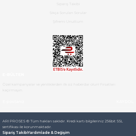
Hızlı bir şekilde elimize ulaştı
Sipariş Takibi
güzel paketlenmişti
Sıkça Sorulan Sorular
B... K... | 16/05/2026
Şifremi Unuttum
Ürün iki gün içinde elime
ulaştı.Ürünün paketlenmesi
gayet başarılı hasarsız bir şekilde
teslim aldım. Bu konudaki
hassasiyetleri ve Ürünün kalitesi
için teşekkür ederim
E-BÜLTEN
C... K... | 16/05/2026
Özel kampanyalar ve yeniliklerden ilk siz haberdar olun! Fırsatları
kaçırmayın.
Deneyimini Paylaş
Diğer yorumları göster
KAYDOL
ARI PROSES © Tüm hakları saklıdır. Kredi kartı bilgileriniz 256bit SSL
sertifikası ile korunmaktadır.
Sipariş Takibi
Yardım
İade & Değişim