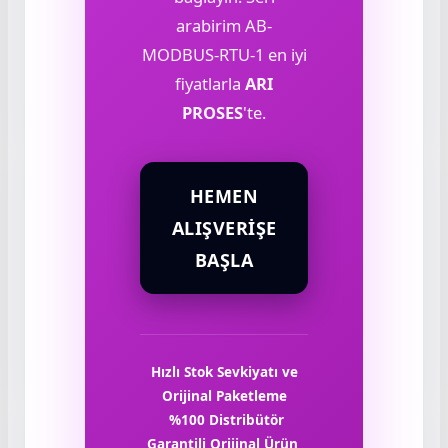
arabirim AB-
MODBUS-RTU-1 en iyi
fiyatlarla
ARI
PROSES
'te.
HEMEN
ALIŞVERIŞE
BAŞLA
Hızlı Stok Sevkiyatı ve
Orijinal Paketleme
%100 Distribütör
Garantili Orijinal Ürün