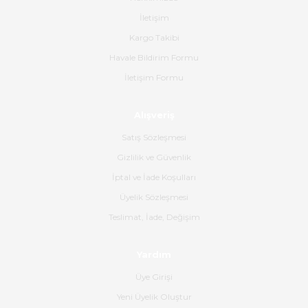
Paketleme çok profesyonelce
İletişim
yapılmıştı ürün siparişinden
bana ulaşımına kadar ilgi ve
Kargo Takibi
alakaları üst düzeydi itina ile
tavsiye ederim
Havale Bildirim Formu
İletişim Formu
Ahmet Çağın | 20/06/2026
Alışveriş
Ürün sorunsuz ulaştı havalı
poşetlerle gönderim yapıyorlar.
Satış Sözleşmesi
Ürünün kodu XDR-240e-24 yeni
ürün geliyor.
Gizlilik ve Güvenlik
İptal ve İade Koşulları
B... K... | 16/06/2026
Üyelik Sözleşmesi
Gerçekten harika ve etkileyici
Teslimat, İade, Değişim
olmuş, tam istediğim gibi. Ayrıca
satış personeline de güzel ve
Yardım
nazik ilgisi için teşekkür ederim.
Üye Girişi
Dima Kulalac | 18/05/2026
Yeni Üyelik Oluştur