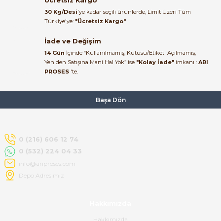
Ücretsiz Kargo
Ürün elime eksiksiz ve hasarsız
30 Kg/Desi
'ye kadar seçili ürünlerde, Limit Üzeri Tüm
ulaştı. Paketleme özenliydi,
Türkiye'ye:
"Ücretsiz Kargo"
alışveriş sürecinden memnun
kaldım.
İade ve Değişim
14 Gün
İçinde “Kullanılmamış, Kutusu/Etiketi Açılmamış,
Kemal Toktaş | 20/06/2026
Yeniden Satışına Mani Hal Yok” ise
"Kolay İade"
imkanı :
ARI
PROSES
'te.
Alışveriş süreci de hızlı ve
problemsiz geçti.
Başa Dön
Kemal Toktaş | 20/06/2026
Havale ile odeme yaptim ve
0 (216) 606 12 74
tedirgindim ama saticinin
0 (532) 224 04 33
sonrasindaki iletisim ve
bilgilendirmesinden cok
info@ariproses.com
memnun kaldim. Kesinlikle
Depo Adresimiz
tavsiye ederim.
mehidin tahsin | 20/06/2026
Hakkımızda
Hakkımızda