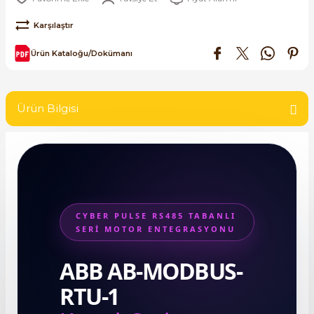
SIMATIC SAFETY
re Kesiciler
Karşılaştır
SIMATIC TIA PORTAL HMI Yazılımları
Ürün Kataloğu/Dokümanı
SIMATIC Yazılım Paketleri
alterleri
Ürün Bilgisi
SIMOTION Hareket Kontrol Üniteleri
er Şalterleri
SIRIUS SAFETY
WinCC Unified Runtime Yazılımları
ler
CYBER PULSE RS485 TABANLI
ı
SERİ MOTOR ENTEGRASYONU
ABB AB-MODBUS-
umuşak Yol Vericiler
RTU-1