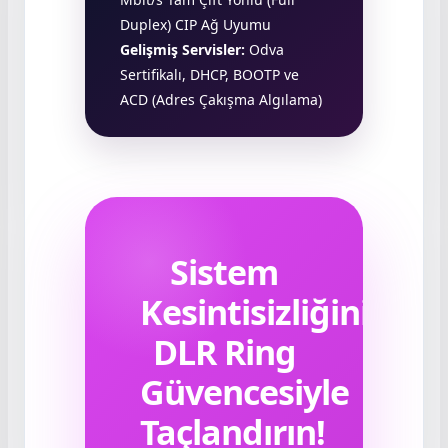
Duplex) CIP Ağ Uyumu
Gelişmiş Servisler:
Odva
Sertifikalı, DHCP, BOOTP ve
ACD (Adres Çakışma Algılama)
Sistem
Kesintisizliğini
DLR Ring
Güvencesiyle
Taçlandırın!