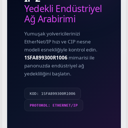
Yedekli Endüstriyel
Ağ Arabirimi
Yumuşak yolvericilerinizi
e Pako Şalterler
EtherNet/IP hızı ve CIP nesne
modeli esnekliğiyle kontrol edin.
1SFA899300R1006
mimarisi ile
panonuzda endüstriyel ağ
yedekliliğini başlatın.
KOD: 1SFA899300R1006
PROTOKOL: ETHERNET/IP