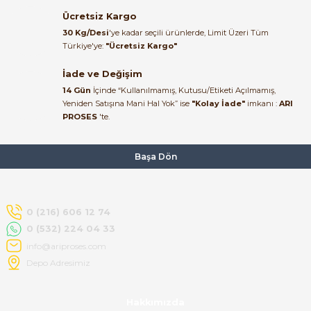
Ücretsiz Kargo
Ürün elime eksiksiz ve hasarsız
30 Kg/Desi
'ye kadar seçili ürünlerde, Limit Üzeri Tüm
ulaştı. Paketleme özenliydi,
Türkiye'ye:
"Ücretsiz Kargo"
alışveriş sürecinden memnun
kaldım.
İade ve Değişim
14 Gün
İçinde “Kullanılmamış, Kutusu/Etiketi Açılmamış,
Kemal Toktaş | 20/06/2026
Yeniden Satışına Mani Hal Yok” ise
"Kolay İade"
imkanı :
ARI
PROSES
'te.
Alışveriş süreci de hızlı ve
problemsiz geçti.
Başa Dön
Kemal Toktaş | 20/06/2026
Havale ile odeme yaptim ve
0 (216) 606 12 74
tedirgindim ama saticinin
0 (532) 224 04 33
sonrasindaki iletisim ve
bilgilendirmesinden cok
info@ariproses.com
memnun kaldim. Kesinlikle
Depo Adresimiz
tavsiye ederim.
mehidin tahsin | 20/06/2026
Hakkımızda