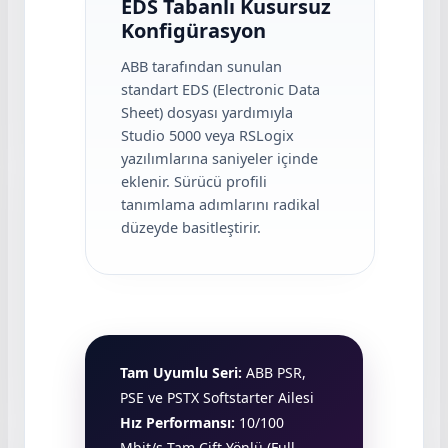
EDS Tabanlı Kusursuz
Konfigürasyon
ABB tarafından sunulan
standart EDS (Electronic Data
Sheet) dosyası yardımıyla
Studio 5000 veya RSLogix
yazılımlarına saniyeler içinde
eklenir. Sürücü profili
tanımlama adımlarını radikal
düzeyde basitleştirir.
Tam Uyumlu Seri:
ABB PSR,
PSE ve PSTX Softstarter Ailesi
Hız Performansı:
10/100
Mbit/s Tam Çift Yönlü (Full