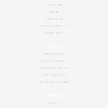
Hakkımızda
Paketleme çok profesyonelce
İletişim
yapılmıştı ürün siparişinden
bana ulaşımına kadar ilgi ve
Kargo Takibi
alakaları üst düzeydi itina ile
tavsiye ederim
Havale Bildirim Formu
İletişim Formu
Ahmet Çağın | 20/06/2026
Alışveriş
Ürün sorunsuz ulaştı havalı
poşetlerle gönderim yapıyorlar.
Satış Sözleşmesi
Ürünün kodu XDR-240e-24 yeni
ürün geliyor.
Gizlilik ve Güvenlik
İptal ve İade Koşulları
B... K... | 16/06/2026
Üyelik Sözleşmesi
Gerçekten harika ve etkileyici
Teslimat, İade, Değişim
olmuş, tam istediğim gibi. Ayrıca
satış personeline de güzel ve
Yardım
nazik ilgisi için teşekkür ederim.
Üye Girişi
Dima Kulalac | 18/05/2026