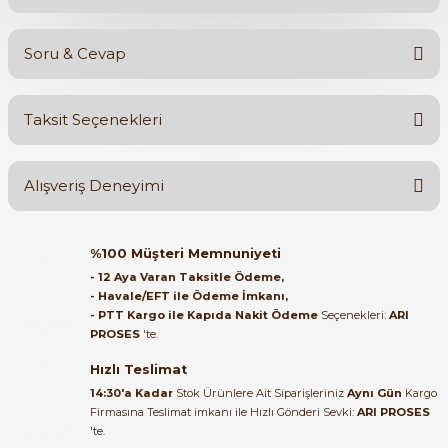
Soru & Cevap
Bu ürüne ilk yorumu siz yapın!
Taksit Seçenekleri
Yorum Yaz
Ürün hakkında henüz soru sorulmamış.
Alışveriş Deneyimi
Soru Sor
Orijinal kutusuyla ertesi gün
%100 Müşteri Memnuniyeti
ulaştı elimize. Teşekkürler.
- 12 Aya Varan Taksitle Ödeme,
- Havale/EFT ile Ödeme İmkanı,
B... A... | 27/06/2026
- PTT Kargo ile Kapıda Nakit Ödeme
Seçenekleri:
ARI
PROSES
'te.
Satıcı ilgili ve çok yardım severdi
bundan mehmet bey ilgi ve
Hızlı Teslimat
alakası için teşekkür ederim
14:30'a Kadar
Stok Ürünlere Ait Siparişleriniz
Aynı Gün
Kargo
Firmasına Teslimat imkanı ile Hızlı Gönderi Sevki:
ARI PROSES
muhammed demirci |
'te.
22/06/2026