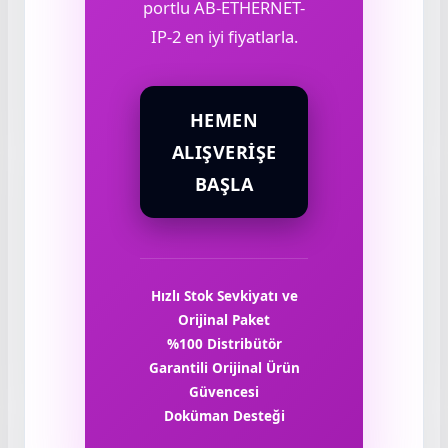
portlu AB-ETHERNET-
IP-2 en iyi fiyatlarla.
HEMEN
ALIŞVERIŞE
BAŞLA
Hızlı Stok Sevkiyatı ve
Orijinal Paket
%100 Distribütör
Garantili Orijinal Ürün
Güvencesi
Doküman Desteği