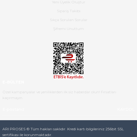
Yeni Üyelik Oluştur
Hızlı bir şekilde elimize ulaştı
Sipariş Takibi
güzel paketlenmişti
Sıkça Sorulan Sorular
B... K... | 16/05/2026
Şifremi Unuttum
Ürün iki gün içinde elime
ulaştı.Ürünün paketlenmesi
gayet başarılı hasarsız bir şekilde
teslim aldım. Bu konudaki
hassasiyetleri ve Ürünün kalitesi
için teşekkür ederim
E-BÜLTEN
C... K... | 16/05/2026
Özel kampanyalar ve yeniliklerden ilk siz haberdar olun! Fırsatları
kaçırmayın.
Deneyimini Paylaş
Diğer yorumları göster
KAYDOL
ARI PROSES © Tüm hakları saklıdır. Kredi kartı bilgileriniz 256bit SSL
sertifikası ile korunmaktadır.