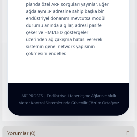
planda özel ARP sorguları yayınlar. Eğer
ağda aynı IP adresine sahip başka bir
endüstriyel donanım mevcutsa modül
durumu anında algılar, adresi pasife
çeker ve HMI/LED göstergeleri
üzerinden ağ çakışma hatası vererek
sistemin genel network yapısının
çökmesini engeller.
ARI PROSES | Endüstriyel Haberleşme Ağları ve Akıllı
Motor Kontrol Sistemlerinde Güvenilir Çözüm Ortağınız
Yorumlar (0)