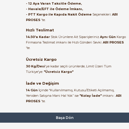
Satıcı ilgili ve çok yardım severdi
- 12 Aya Varan Taksitle Ödeme,
bundan mehmet bey ilgi ve
- Havale/EFT ile Ödeme İmkanı,
alakası için teşekkür ederim
- PTT Kargo ile Kapıda Nakit Ödeme
Seçenekleri:
ARI
2.159,77 TL
PROSES
'te.
766,50 TL
muhammed demirci |
22/06/2026
Hızlı Teslimat
ABB
14:30'a Kadar
Stok Ürünlere Ait Siparişleriniz
Aynı Gün
Kargo
ABB AF16-30-10 3 Kutuplu Güç Kontaktörü 100-250V (220V) AC/DC 
Firmasına Teslimat imkanı ile Hızlı Gönderi Sevki:
ARI PROSES
Ürün elime eksiksiz ve hasarsız
'te.
ulaştı. Paketleme özenliydi,
alışveriş sürecinden memnun
Ücretsiz Kargo
2.642,50 TL
kaldım.
937,82 TL
30 Kg/Desi
'ye kadar seçili ürünlerde, Limit Üzeri Tüm
Kemal Toktaş | 20/06/2026
Türkiye'ye:
"Ücretsiz Kargo"
ABB
İade ve Değişim
ABB MS116-0.4 Motor Koruma Şalteri 0.25–0.40A | 50kA | Class 10
Alışveriş süreci de hızlı ve
14 Gün
İçinde “Kullanılmamış, Kutusu/Etiketi Açılmamış,
problemsiz geçti.
Yeniden Satışına Mani Hal Yok” ise
"Kolay İade"
imkanı :
ARI
PROSES
'te.
Kemal Toktaş | 20/06/2026
4.123,67 TL
1.463,90 TL
Havale ile odeme yaptim ve
Başa Dön
ABB
Yeni
%65
tedirgindim ama saticinin
sonrasindaki iletisim ve