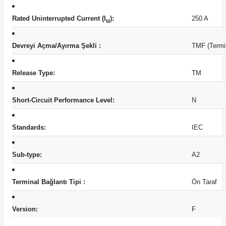
Rated Uninterrupted Current (I
):
250 A
u
Devreyi Açma/Ayırma Şekli :
TMF (Termik
Release Type:
TM
Short-Circuit Performance Level:
N
Standards:
IEC
Sub-type:
A2
Terminal Bağlantı Tipi :
Ön Taraf
Version:
F