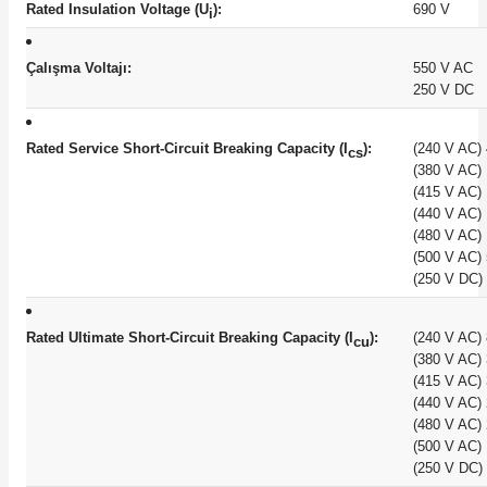
Rated Insulation Voltage (U
):
690 V
i
Çalışma Voltajı:
550 V AC
250 V DC
Rated Service Short-Circuit Breaking Capacity (I
):
(240 V AC) 
cs
(380 V AC)
(415 V AC)
(440 V AC) 
(480 V AC) 
(500 V AC)
(250 V DC) 
Rated Ultimate Short-Circuit Breaking Capacity (I
):
(240 V AC)
cu
(380 V AC)
(415 V AC)
(440 V AC)
(480 V AC)
(500 V AC)
(250 V DC) 