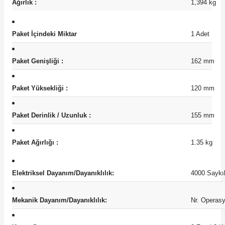
Ağırlık :
1,394
kg
Paket İçindeki Miktar
1 Adet
Paket Genişliği :
162 mm
Paket Yüksekliği :
120 mm
Paket Derinlik / Uzunluk :
155 mm
Paket Ağırlığı :
1.35 kg
Elektriksel Dayanım/Dayanıklılık:
4000 Saykı
Mekanik Dayanım/Dayanıklılık:
Nr. Operasy