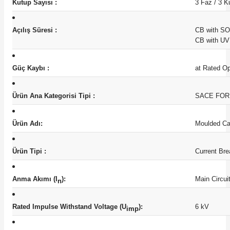
Kutup Sayısı :
3 Faz / 3 K
Açılış Süresi :
CB with S
CB with UV
Güç Kaybı :
at Rated Op
Ürün Ana Kategorisi Tipi :
SACE FO
Ürün Adı:
Moulded Cas
Ürün Tipi :
Current Bre
Anma Akımı (I
):
Main Circui
n
Rated Impulse Withstand Voltage (U
):
6 kV
imp