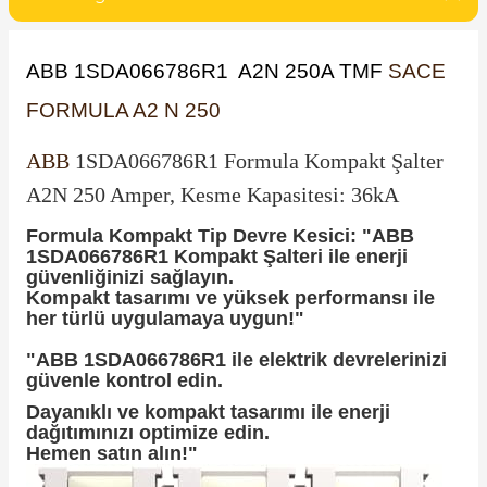
SIMATIC SAFETY
Kaynakları - UPS
ABB 1SDA066786R1 A2N 250A TMF
SACE
SIMATIC TIA PORTAL HMI Yazılımları
re Kesiciler
FORMULA A2 N 250
SIMATIC Yazılım Paketleri
ABB
1SDA066786R1 Formula Kompakt Şalter
SIMOTION Hareket Kontrol Üniteleri
A2N 250 Amper, Kesme Kapasitesi: 36kA
alterleri
SIRIUS SAFETY
Formula Kompakt Tip Devre Kesici: "ABB
1SDA066786R1 Kompakt Şalteri ile enerji
er Şalterleri
güvenliğinizi sağlayın.
WinCC Unified Runtime Yazılımları
Kompakt tasarımı ve yüksek performansı ile
her türlü uygulamaya uygun!"
"ABB 1SDA066786R1 ile elektrik devrelerinizi
ler
güvenle kontrol edin.
Dayanıklı ve kompakt tasarımı ile enerji
ı
dağıtımınızı optimize edin.
Hemen satın alın!"
umuşak Yol Vericiler