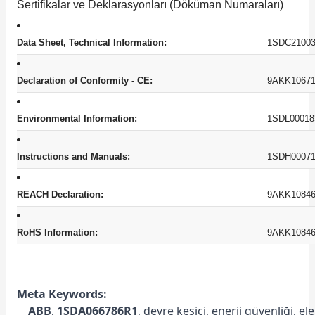
Sertifikalar ve Deklarasyonları (Döküman Numaraları)
Data Sheet, Technical Information:
1SDC21003
Declaration of Conformity - CE:
9AKK10671
Environmental Information:
1SDL00018
Instructions and Manuals:
1SDH00071
REACH Declaration:
9AKK10846
RoHS Information:
9AKK10846
Meta Keywords:
ABB
,
1SDA066786R1
, devre kesici, enerji güvenliği, e