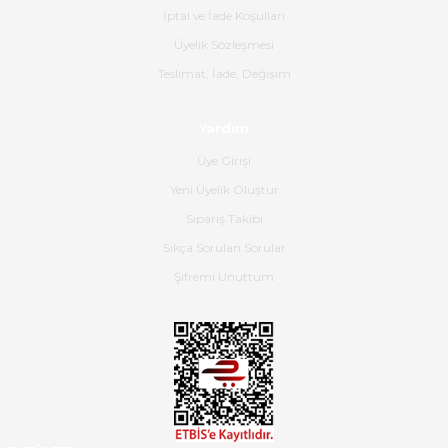
İptal ve İade Koşulları
olmuş, tam istediğim gibi. Ayrıca
satış personeline de güzel ve
Üyelik Sözleşmesi
nazik ilgisi için teşekkür ederim.
Teslimat, İade, Değişim
Dima Kulalac | 18/05/2026
Yardım
Hızlı bir şekilde elimize ulaştı
Üye Girişi
güzel paketlenmişti
Yeni Üyelik Oluştur
B... K... | 16/05/2026
Sipariş Takibi
Sıkça Sorulan Sorular
Ürün iki gün içinde elime
ulaştı.Ürünün paketlenmesi
Şifremi Unuttum
gayet başarılı hasarsız bir şekilde
teslim aldım. Bu konudaki
hassasiyetleri ve Ürünün kalitesi
için teşekkür ederim
C... K... | 16/05/2026
Deneyimini Paylaş
Diğer yorumları göster