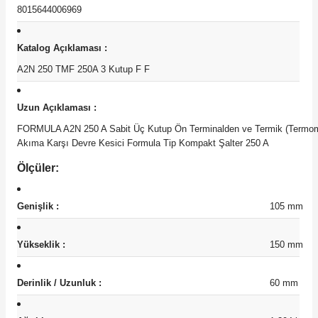
8015644006969
Katalog Açıklaması :
A2N 250 TMF 250A 3 Kutup F F
Uzun Açıklaması :
FORMULA A2N 250 A Sabit Üç Kutup Ön Terminalden ve Termik (Termom
Akıma Karşı Devre Kesici Formula Tip Kompakt Şalter 250 A
Ölçüler:
Genişlik :
105
mm
Yükseklik :
150
mm
Derinlik / Uzunluk :
60
mm