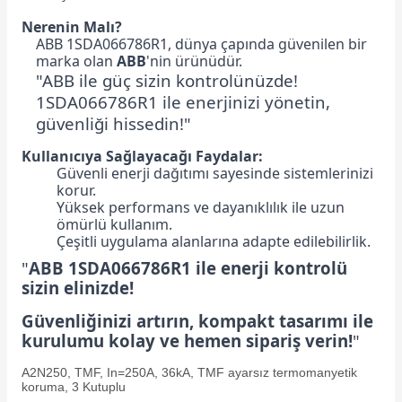
Nerenin Malı?
ABB 1SDA066786R1, dünya çapında güvenilen bir
marka olan
ABB
'nin ürünüdür.
"ABB ile güç sizin kontrolünüzde!
1SDA066786R1 ile enerjinizi yönetin,
güvenliği hissedin!"
Kullanıcıya Sağlayacağı Faydalar:
Güvenli enerji dağıtımı sayesinde sistemlerinizi
korur.
Yüksek performans ve dayanıklılık ile uzun
ömürlü kullanım.
Çeşitli uygulama alanlarına adapte edilebilirlik.
"
ABB 1SDA066786R1 ile enerji kontrolü
sizin elinizde!
Güvenliğinizi artırın, kompakt tasarımı ile
kurulumu kolay ve hemen sipariş verin!
"
A2N250, TMF, In=250A, 36kA, TMF ayarsız termomanyetik
koruma, 3 Kutuplu