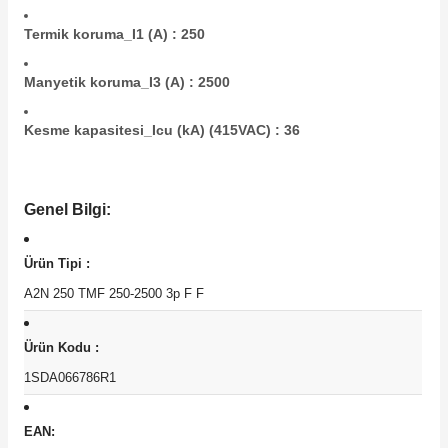
Termik koruma_I1 (A) : 250
Manyetik koruma_I3 (A) : 2500
Kesme kapasitesi_Icu (kA) (415VAC) : 36
Genel Bilgi:
Ürün Tipi :
A2N 250 TMF 250-2500 3p F F
Ürün Kodu :
1SDA066786R1
EAN: