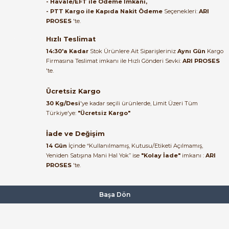
bundan mehmet bey ilgi ve
- Havale/EFT ile Ödeme İmkanı,
alakası için teşekkür ederim
- PTT Kargo ile Kapıda Nakit Ödeme
Seçenekleri:
ARI
943,72 TL
PROSES
'te.
318,50 TL
muhammed demirci |
22/06/2026
Hızlı Teslimat
VİKO
%66
14:30'a Kadar
Stok Ürünlere Ait Siparişleriniz
Aynı Gün
Kargo
Viko 4VTB-3C63 Trifaze 3x63A 4,5kA C Tipi Otomatik Sigorta
Firmasına Teslimat imkanı ile Hızlı Gönderi Sevki:
ARI PROSES
Ürün elime eksiksiz ve hasarsız
'te.
ulaştı. Paketleme özenliydi,
alışveriş sürecinden memnun
Ücretsiz Kargo
1.407,00 TL
kaldım.
474,86 TL
30 Kg/Desi
'ye kadar seçili ürünlerde, Limit Üzeri Tüm
Kemal Toktaş | 20/06/2026
Türkiye'ye:
"Ücretsiz Kargo"
VİKO
%67
İade ve Değişim
Viko 4VTB-1B20 Monofaze 1x20A 4,5kA B Tipi Otomatik Sigorta
Alışveriş süreci de hızlı ve
14 Gün
İçinde “Kullanılmamış, Kutusu/Etiketi Açılmamış,
problemsiz geçti.
Yeniden Satışına Mani Hal Yok” ise
"Kolay İade"
imkanı :
ARI
PROSES
'te.
Kemal Toktaş | 20/06/2026
285,98 TL
95,66 TL
Havale ile odeme yaptim ve
Başa Dön
Tükendi
VİKO
tedirgindim ama saticinin
sonrasindaki iletisim ve
Viko 4Vtb-3C25 Otomatik Sigorta 4,5kA C tipi 3x25A
bilgilendirmesinden cok