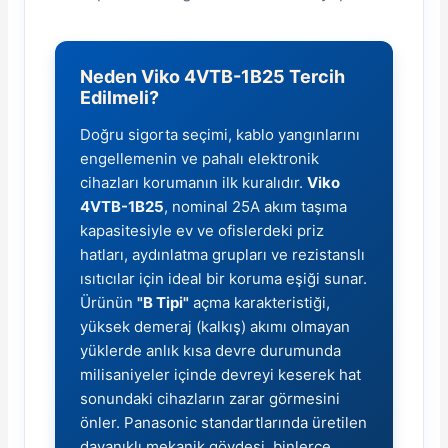
Neden Viko 4VTB-1B25 Tercih
Edilmeli?
Doğru sigorta seçimi, kablo yangınlarını
e Pako Şalterler
engellemenin ve pahalı elektronik
cihazları korumanın ilk kuralıdır.
Viko
4VTB-1B25
, nominal 25A akım taşıma
kapasitesiyle ev ve ofislerdeki priz
hatları, aydınlatma grupları ve rezistanslı
ısıtıcılar için ideal bir koruma eşiği sunar.
Ürünün
"B Tipi"
açma karakteristiği,
yüksek demeraj (kalkış) akımı olmayan
yüklerde anlık kısa devre durumunda
milisaniyeler içinde devreyi keserek hat
sonundaki cihazların zarar görmesini
önler. Panasonic standartlarında üretilen
dayanıklı mekanik gövdesi, binlerce