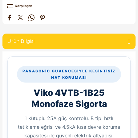
SIMATIC SAFETY
Karşılaştır
Kaynakları - UPS
SIMATIC TIA PORTAL HMI Yazılımları
re Kesiciler
SIMATIC Yazılım Paketleri
Ürün Bilgisi
SIMOTION Hareket Kontrol Üniteleri
alterleri
SIRIUS SAFETY
PANASONIC GÜVENCESIYLE KESINTISIZ
er Şalterleri
HAT KORUMASI
WinCC Unified Runtime Yazılımları
Viko 4VTB-1B25
Monofaze Sigorta
ler
1 Kutuplu 25A güç kontrolü. B tipi hızlı
ı
tetikleme eğrisi ve 4.5kA kısa devre koruma
kapasitesi ile güvenli elektrik altyapısı.
umuşak Yol Vericiler