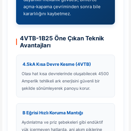
açma-kapama çevriminden sonra bile
kararlılığını kaybetmez.
4VTB-1B25 Öne Çıkan Teknik
Avantajları
4.5kA Kısa Devre Kesme (4VTB)
Olası hat kısa devrelerinde oluşabilecek 4500
Amperlik tehlikeli ark enerjisini güvenli bir
şekilde sönümleyerek panoyu korur.
B Eğrisi Hızlı Koruma Mantığı
Aydınlatma ve priz şebekeleri gibi endüktif
yük içermeyen hatlarda, ani akım piklerine