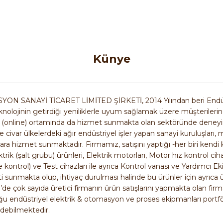
63 TL
ı Lojik Modül (800 Blok Hafıza)
ABB M3VE80C-4 0,7
Künye
SANAYİ TİCARET LİMİTED ŞİRKETİ, 2014 Yılından beri Endü
olojinin getirdiği yeniliklerle uyum sağlamak üzere müşterilerin
ABB
(online) ortamında da hizmet sunmakta olan sektöründe deneyim 
%37
ve civar ülkelerdeki ağır endüstriyel işler yapan sanayi kuruluşları,
Mikro Sürücü
ABB ACS355-03E-08A8-4 | 4 kW / 8,8 A
alara hizmet sunmaktadır. Firmamız, satışını yaptığı -her biri kendi 
trik (şalt grubu) ürünleri, Elektrik motorları, Motor hız kontrol ci
60.380,23 TL
ntrol) ve Test cihazları ile ayrıca Kontrol vanası ve Yardımcı Ek
31.397,72 TL
 sunmakta olup, ihtiyaç durulması halinde bu ürünler için ayrıca ü
 çok sayıda üretici firmanın ürün satışlarını yapmakta olan firmam
yduğu endüstriyel elektrik & otomasyon ve proses ekipmanları port
ABB
edebilmektedir.
%35
nsör (PNP-NO)
ABB ACH580-01-293A-4+J400 160kW 