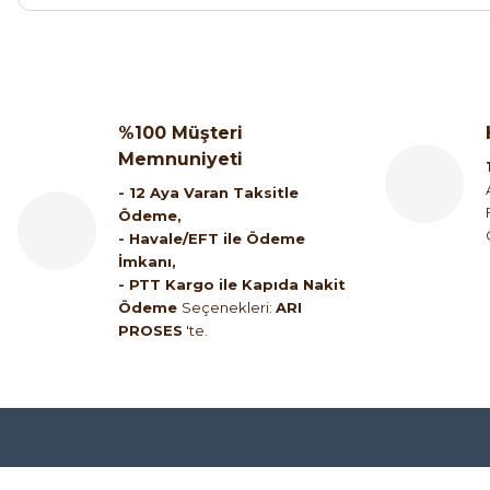
5.807,06 TL
3.774,59 TL
%100 Müşteri
Memnuniyeti
ABB
ABB AF30-30-00 15kW 3 Kutuplu Kontaktör 24-60V AC/2
- 12 Aya Varan Taksitle
Ödeme,
- Havale/EFT ile Ödeme
7.008,07 T
İmkanı,
2.066,68 
- PTT Kargo ile Kapıda Nakit
Ödeme
Seçenekleri:
ARI
PROSES
'te.
Schneider Electric
Schneider Electric LC1K0910M7 Mini Kontaktör 4kW 9A
1.965,24 TL
751,70 TL