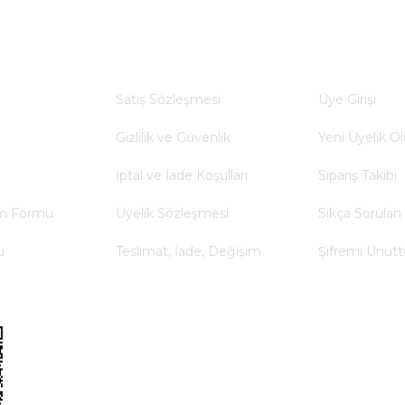
SIEMENS
a
Alışveriş
Yardım
A
Siemens 3RW3028-1BB14 SIRIUS Soft Starter 18.5 
Satış Sözleşmesi
Üye Girişi
57.201,60 TL
Gizlilik ve Güvenlik
Yeni Üyelik Ol
21.444,88 TL
İptal ve İade Koşulları
Sipariş Takibi
ABB
im Formu
Üyelik Sözleşmesi
Sıkça Sorulan 
A
ABB ACS150-01E-02A4-2 0,37 kW 1 Faz → 3 Faz AC
u
Teslimat, İade, Değişim
Şifremi Unut
14.187,70 TL
7.093,85 TL