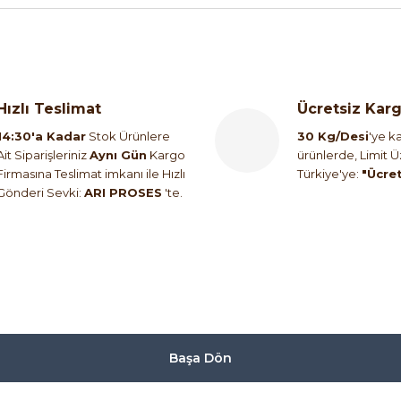
375.611,21 
Hızlı Teslimat
Ücretsiz Kar
%71
Yeni
14:30'a Kadar
Stok Ürünlere
30 Kg/Desi
'ye ka
Ait Siparişleriniz
Aynı Gün
Kargo
ürünlerde, Limit 
4V-60V DC Kontrol Gerilimi 1SBL277001R1100
ABB MS
Firmasına Teslimat imkanı ile Hızlı
Türkiye'ye:
"Ücre
Gönderi Sevki:
ARI PROSES
'te.
L
TL
SIEMENS
%62
 220V AC
Siemens 3RW5056-6AB14 | SIRIUS 3RW50 Yen
Başa Dön
238.274,40 TL
89.329,07 T