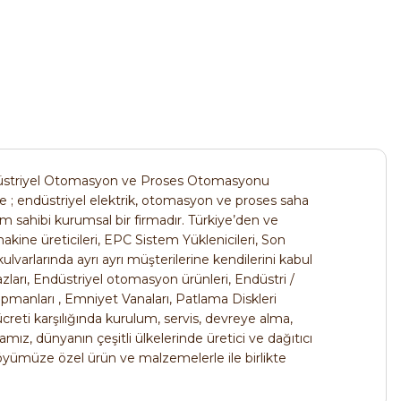
ABB
%45
5kW 1500 d/dk 220V Monofaze Elektrik Motoru
15.177,54 TL
8.347,65 TL
striyel Otomasyon ve Proses Otomasyonu
e ; endüstriyel elektrik, otomasyon ve proses saha
sahibi kurumsal bir firmadır. Türkiye’den ve
%48
 makine üreticileri, EPC Sistem Yüklenicileri, Son
 Makine Sürücüsü
kulvarlarında ayrı ayrı müşterilerine kendilerini kabul
hazları, Endüstriyel otomasyon ürünleri, Endüstri /
ipmanları , Emniyet Vanaları, Patlama Diskleri
creti karşılığında kurulum, servis, devreye alma,
ız, dünyanın çeşitli ülkelerinde üretici ve dağıtıcı
föyümüze özel ürün ve malzemelerle ile birlikte
HVAC Frekans Konvertörü