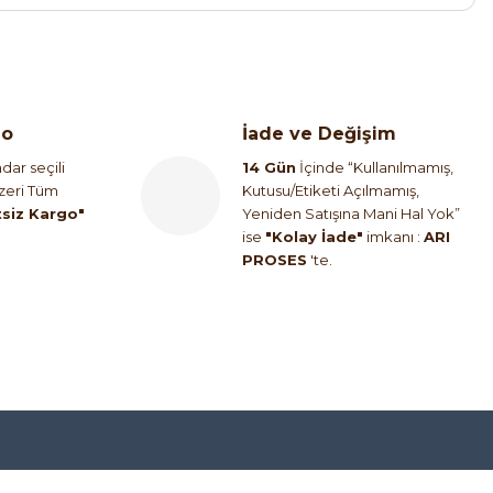
TL
go
İade ve Değişim
ABB
%65
dar seçili
14 Gün
İçinde “Kullanılmamış,
Üzeri Tüm
Kutusu/Etiketi Açılmamış,
116-32 1SAM250000R1015 25-32A Motor Koruma Şalteri
tsiz Kargo"
Yeniden Satışına Mani Hal Yok”
ise
"Kolay İade"
imkanı :
ARI
8.769,98 TL
PROSES
'te.
3.086,16 TL
%63
i Nesil 90 kW Soft Starter
L