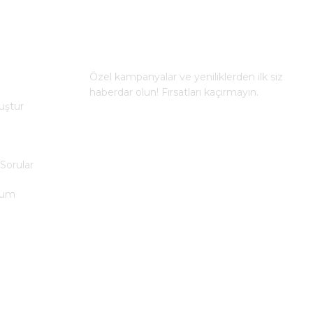
%63
E-BÜLTEN
kW 38 A
Özel kampanyalar ve yeniliklerden ilk siz
haberdar olun! Fırsatları kaçırmayın.
uştur
KAYDOL
%50
Sorular
 Motor Sürücü 68581940
tum