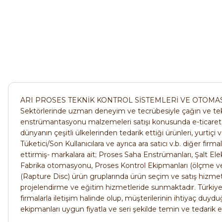
7.829,
SIEMENS
SIEMENS LOGO! 9 24CE 6ED1052-1CC08-0BA3 Ekranlı Akıll
6.549,44 TL
ARI PROSES TEKNİK KONTROL SİSTEMLERİ VE OTOMASYON 
Sektörlerinde uzman deneyim ve tecrübesiyle çağın ve tekn
ABB
enstrümantasyonu malzemeleri satışı konusunda e-ticaret 
dünyanın çeşitli ülkelerinden tedarik ettiği ürünleri, yurtiçi 
ABB ACS150-01E-06A7-2 | 1.1 kW | 220V Tek Faz → 3 Faz 
Tüketici/Son Kullanıcılara ve ayrıca ara satıcı v.b. diğer firm
ettirmiş- markalara ait; Proses Saha Enstrümanları, Şalt Elek
20.126,74 TL
Fabrika otomasyonu, Proses Kontrol Ekipmanları (ölçme ve ko
12.679,85 TL
(Rapture Disc) ürün gruplarında ürün seçim ve satış hizmeti
projelendirme ve eğitim hizmetleride sunmaktadır. Türkiye’de
firmalarla iletişim halinde olup, müşterilerinin ihtiyaç du
Pepperl+Fuchs
ekipmanları uygun fiyatla ve seri şekilde temin ve tedarik 
Pepperl+Fuchs NBN4-F29-E2 Blok Tip 4mm Endüktif Se