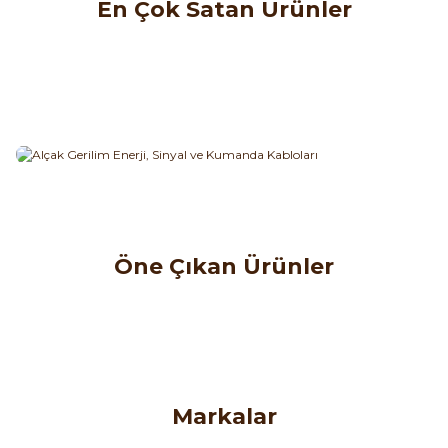
En Çok Satan Ürünler
fer USB+Seri+Paralel
Öne Çıkan Ürünler
ENS
unmatik Ekranlı Operatör Paneli 2 Ethernet Portlu
Markalar