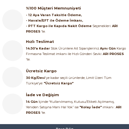
kendilerini kabul ettirmiş- markalara ait; Proses Saha
Enstrümanları, Şalt Elektrik (şalt grubu) ürünleri, Elektrik
%100 Müşteri Memnuniyeti
motorları, Motor hız kontrol cihazları, Endüstriyel otomasyon
- 12 Aya Varan Taksitle Ödeme,
ürünleri, Endüstri / Fabrika otomasyonu, Proses Kontrol
- Havale/EFT ile Ödeme İmkanı,
Ekipmanları (ölçme ve kontrol) ve Test cihazları ile ayrıca Kontrol
- PTT Kargo ile Kapıda Nakit Ödeme
Seçenekleri:
ARI
vanası ve Yardımcı Ekipmanları , Emniyet Vanaları, Patlama
PROSES
'te.
Diskleri (Rapture Disc) ürün gruplarında ürün seçim ve satış
hizmeti sunmakta olup, ihtiyaç durulması halinde bu ürünler için
Hızlı Teslimat
ayrıca ücreti karşılığında kurulum, servis, devreye alma,
14:30'a Kadar
Stok Ürünlere Ait Siparişleriniz
Aynı Gün
Kargo
projelendirme ve eğitim hizmetleride sunmaktadır. Türkiye’de çok
Firmasına Teslimat imkanı ile Hızlı Gönderi Sevki:
ARI PROSES
sayıda üretici firmanın ürün satışlarını yapmakta olan firmamız,
'te.
dünyanın çeşitli ülkelerinde üretici ve dağıtıcı firmalarla iletişim
halinde olup, müşterilerinin ihtiyaç duyduğu endüstriyel elektrik &
Ücretsiz Kargo
otomasyon ve proses ekipmanları portföyümüze özel ürün ve
30 Kg/Desi
'ye kadar seçili ürünlerde, Limit Üzeri Tüm
malzemelerle ile birlikte ekipmanları uygun fiyatla ve seri şekilde
Türkiye'ye:
"Ücretsiz Kargo"
temin ve tedarik edebilmektedir.
İade ve Değişim
14 Gün
İçinde “Kullanılmamış, Kutusu/Etiketi Açılmamış,
Yeniden Satışına Mani Hal Yok” ise
"Kolay İade"
imkanı :
ARI
PROSES
'te.