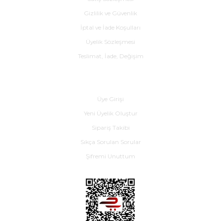
Gizlilik ve Güvenlik
İptal ve İade Koşulları
Üyelik Sözleşmesi
Teslimat, İade, Değişim
Yardım
Üye Girişi
Yeni Üyelik Oluştur
Sipariş Takibi
Sıkça Sorulan Sorular
Şifremi Unuttum