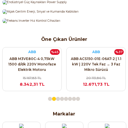
SIMATIC SAFETY
Kaynakları - UPS
SIMATIC TIA PORTAL HMI Yazılımları
re Kesiciler
SIMATIC Yazılım Paketleri
Öne Çıkan Ürünler
SIMOTION Hareket Kontrol Üniteleri
ABB
ABB
%45
%37
alterleri
ABB M3VE80C-4 0,75kW
ABB ACS150-01E-06A7-2 | 1.1
SIRIUS SAFETY
1500 d/dk 220V Monofaze
kW | 220V Tek Faz → 3 Faz
Elektrik Motoru
Mikro Sürücü
er Şalterleri
WinCC Unified Runtime Yazılımları
15.167,83 TL
20.113,86 TL
8.342,31 TL
12.671,73 TL
ler
ı
Markalar
umuşak Yol Vericiler