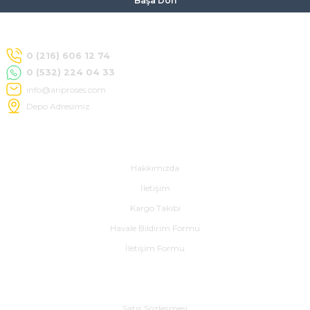
Başa Dön
0 (216) 606 12 74
0 (532) 224 04 33
info@ariproses.com
Depo Adresimiz
Hakkımızda
Hakkımızda
İletişim
Kargo Takibi
Havale Bildirim Formu
İletişim Formu
Alışveriş
Satış Sözleşmesi