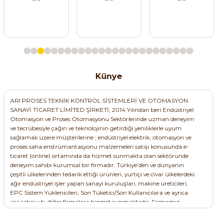
e Pako Şalterler
Künye
ARI PROSES TEKNİK KONTROL SİSTEMLERİ VE OTOMASYON
SANAYİ TİCARET LİMİTED ŞİRKETİ, 2014 Yılından beri Endüstriyel
Otomasyon ve Proses Otomasyonu Sektörlerinde uzman deneyim
ve tecrübesiyle çağın ve teknolojinin getirdiği yeniliklerle uyum
sağlamak üzere müşterilerine ; endüstriyel elektrik, otomasyon ve
proses saha enstrümantasyonu malzemeleri satışı konusunda e-
ticaret (online) ortamında da hizmet sunmakta olan sektöründe
deneyim sahibi kurumsal bir firmadır. Türkiye’den ve dünyanın
çeşitli ülkelerinden tedarik ettiği ürünleri, yurtiçi ve civar ülkelerdeki
ağır endüstriyel işler yapan sanayi kuruluşları, makine üreticileri,
EPC Sistem Yüklenicileri, Son Tüketici/Son Kullanıcılara ve ayrıca
ara satıcı v.b. diğer firmalara hizmet sunmaktadır. Firmamız,
satışını yaptığı -her biri kendi kulvarlarında ayrı ayrı müşterilerine