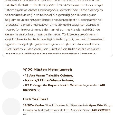
ARI PROSES TEKNİK KONTROL SİSTEMLERİ VE OTOMASYON
SIEMENS
SIMATIC SAFETY
SANAYİ TİCARET LİMİTED ŞİRKETİ, 2014 Yılından beri Endüstriyel
SIEMENS LOGO! 9 24CE 6ED1052-1CC08-0BA3 Ekranlı Akıllı Lojik Mod
Otomasyon ve Proses Otomasyonu Sektörlerinde uzman deneyim
ENTES
Kaynakları - UPS
ve tecrübesiyle çağın ve teknolojinin getirdiği yeniliklerle uyum
ENTES LLS-02 Sıvı Seviye Elektrodu - Büyük Boy M1474 (8699421414
SIMATIC TIA PORTAL HMI Yazılımları
sağlamak üzere müşterilerine ; endüstriyel elektrik, otomasyon ve
proses saha enstrümantasyonu malzemeleri satışı konusunda e-
re Kesiciler
SIMATIC Yazılım Paketleri
6.545,25 TL
ticaret (online) ortamında da hizmet sunmakta olan sektöründe
1.020,00 TL
deneyim sahibi kurumsal bir firmadır. Türkiye’den ve dünyanın
469,20 TL
çeşitli ülkelerinden tedarik ettiği ürünleri, yurtiçi ve civar ülkelerdeki
ABB
%45
SIMOTION Hareket Kontrol Üniteleri
ağır endüstriyel işler yapan sanayi kuruluşları, makine üreticileri,
ABB M3VE80C-4 0,75kW 1500 d/dk 220V Monofaze Elektrik Motoru
EPC Sistem Yüklenicileri, Son Tüketici/Son Kullanıcılara ve ayrıca
ENTES
%
alterleri
ara satıcı v.b. diğer firmalara hizmet sunmaktadır. Firmamız,
SIRIUS SAFETY
ENTES LLS-01 Sıvı Seviye Elektrodu - Küçük Boy M0212 8699421409
satışını yaptığı -her biri kendi kulvarlarında ayrı ayrı müşterilerine
er Şalterleri
15.167,83 TL
kendilerini kabul ettirmiş- markalara ait; Proses Saha
WinCC Unified Runtime Yazılımları
Enstrümanları, Şalt Elektrik (şalt grubu) ürünleri, Elektrik
8.342,31 TL
%100 Müşteri Memnuniyeti
540,00 TL
motorları, Motor hız kontrol cihazları, Endüstriyel otomasyon
- 12 Aya Varan Taksitle Ödeme,
ürünleri, Endüstri / Fabrika otomasyonu, Proses Kontrol
248,40 TL
ABB
%3
- Havale/EFT ile Ödeme İmkanı,
Ekipmanları (ölçme ve kontrol) ve Test cihazları ile ayrıca Kontrol
- PTT Kargo ile Kapıda Nakit Ödeme
Seçenekleri:
ARI
ABB ACS150-01E-06A7-2 | 1.1 kW | 220V Tek Faz → 3 Faz Mikro Sürüc
ler
vanası ve Yardımcı Ekipmanları , Emniyet Vanaları, Patlama
ENTES
%55
PROSES
'te.
Diskleri (Rapture Disc) ürün gruplarında ürün seçim ve satış
ENTES MKS-01 Motor Faz Koruma Rölesi - M1131 8699421404638
hizmeti sunmakta olup, ihtiyaç durulması halinde bu ürünler için
Hızlı Teslimat
ı
ayrıca ücreti karşılığında kurulum, servis, devreye alma,
20.113,86 TL
14:30'a Kadar
Stok Ürünlere Ait Siparişleriniz
Aynı Gün
Kargo
projelendirme ve eğitim hizmetleride sunmaktadır. Türkiye’de çok
12.671,73 TL
Firmasına Teslimat imkanı ile Hızlı Gönderi Sevki:
ARI PROSES
sayıda üretici firmanın ürün satışlarını yapmakta olan firmamız,
1.608,00 TL
umuşak Yol Vericiler
'te.