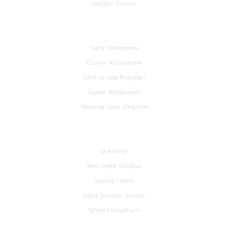
İletişim Formu
ABB
Yeni
%65
Alışveriş
ABB MS116-32 1SAM250000R1015 25-32A Motor Koruma Şalteri
Satış Sözleşmesi
Gizlilik ve Güvenlik
8.764,37 TL
3.084,18 TL
İptal ve İade Koşulları
Üyelik Sözleşmesi
Schneider Electric
%62
Teslimat, İade, Değişim
Schneider Electric LC1K0910M7 Mini Kontaktör 4kW 9A 220V AC
Yardım
1.965,24 TL
Üye Girişi
751,70 TL
Yeni Üyelik Oluştur
SIEMENS
Sipariş Takibi
Siemens 3RW5056-6AB14 | SIRIUS 3RW50 Yeni Nesil 90 kW Soft Star
Sıkça Sorulan Sorular
Şifremi Unuttum
238.274,40 TL