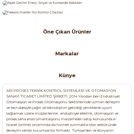
ri ve Transmitterleri
ACS580
SIMATIC Endüstriyel Panel PC'ler
Sinamics S120 Modüler Sürücü Sistemi
72,54 TL
ACS880
SIMATIC ET200 Dağıtılmış Giriş-Çkış
e Ölçüm Cihazları
Sinamics S210 Servo Sürücü Sistemi
Öne Çıkan Ürünler
Panasonic
 Seviye
SIMATIC ET200SP Open Controller
Panasonic 24V DC Slim Röle (İnce/Yaprak Tip Arayüz Rölesi) | Vidalı B
ji Sayaçları
Sinamics V20 Hız Kontrol Cihazları
SIEMENS
ye
SIMATIC ExProof Panel PC'ler ve Thin C
SIEMENS LOGO! 9 TDE 6ED1055-4MH08-0BA3 256 Renk Dokunmatik Ekr
Markalar
ve Prizler
Sinamics V90 Servo Sürücü Sistemi
240,31 TL
SIMATIC HMI Operatör Paneller
eri
Künye
Panasonic
7.824,62 TL
SIMATIC S7-1200
Panasonic 24V DC Yay Baskılı Slim Röle Modülü (Push-In Terminal)
 (Power Supply)
ARI PROSES TEKNİK KONTROL SİSTEMLERİ VE OTOMASYON
SIEMENS
SIMATIC S7-1500
SANAYİ TİCARET LİMİTED ŞİRKETİ, 2014 Yılından beri Endüstriyel
SIEMENS LOGO! 9 24CE 6ED1052-1CC08-0BA3 Ekranlı Akıllı Lojik Mod
Otomasyon ve Proses Otomasyonu Sektörlerinde uzman deneyim
ve tecrübesiyle çağın ve teknolojinin getirdiği yeniliklerle uyum
SIMATIC S7-300
243,17 TL
sağlamak üzere müşterilerine ; endüstriyel elektrik, otomasyon ve
 Taşıma Sistemleri - Spiral , Boru ,
proses saha enstrümantasyonu malzemeleri satışı konusunda e-
SIMATIC S7-400
6.545,25 TL
ticaret (online) ortamında da hizmet sunmakta olan sektöründe
deneyim sahibi kurumsal bir firmadır. Türkiye’den ve dünyanın
ma Rölesi, Cihazları ve Anahtarları